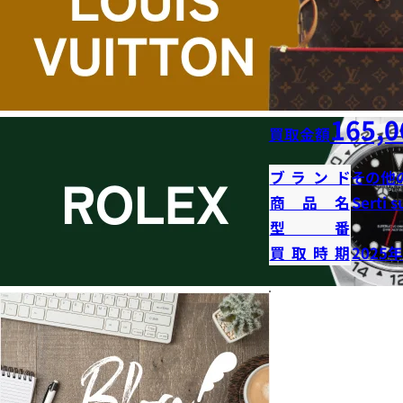
165,0
買取金額
ブランド
その他
商品名
Serti s
型番
買取時期
2025