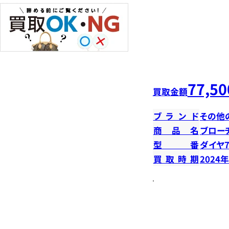
77,50
買取金額
ブランド
その他
商品名
ブロー
型番
ダイヤ7
買取時期
2024