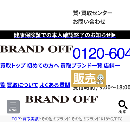
質・買取センター
お問い合わせ
健康保険証での本人確認終了のお知らせ▶
フ
リ
ー
ダ
買取トップ
初めての方へ
買取ブランド一覧
店舗一
イ
販
ヤ
売
覧
買取について
よくある質問
受付時間 / 9:00～18:0
ル
サ
0120604117
イ
ト
TOP
買取実績
その他のブランド その他のブランド K18YG/PT850