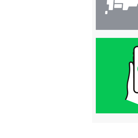
買
取
価
格
は
LINE
簡
単
査
定