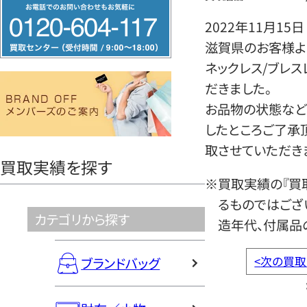
フ
リ
2022年11月15日
ー
滋賀県のお客様よりそ
ダ
ネックレス/ブレス
イ
だきました。
ヤ
お品物の状態など
ル
したところご了承
0120604117
取させていただき
買取実績を探す
※買取実績の『買
るものではござ
カテゴリから探す
造年代、付属品
<
次の買取
ブランドバッグ