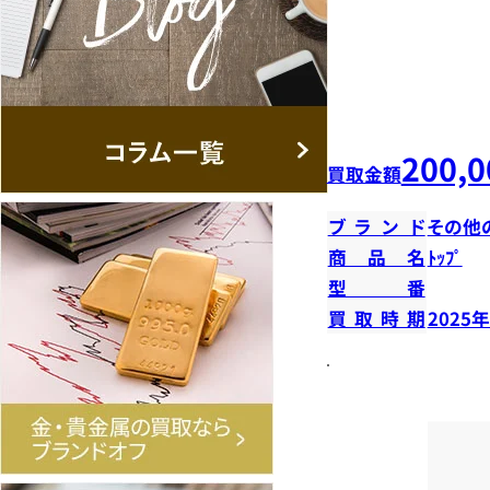
200,0
買取金額
ブランド
その他
商品名
ﾄｯﾌﾟ
型番
買取時期
2025