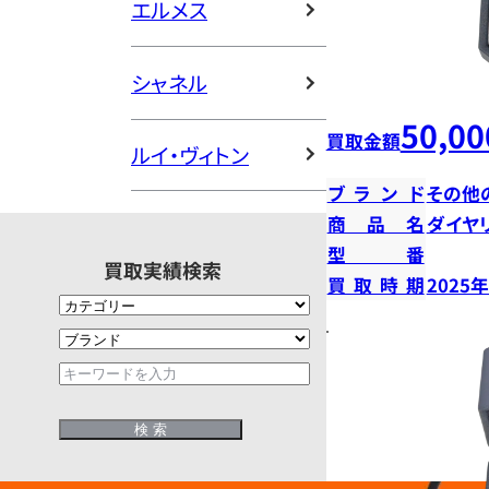
エルメス
シャネル
50,00
買取金額
ルイ・ヴィトン
ブランド
その他
商品名
ダイヤ
型番
買取実績検索
買取時期
2025