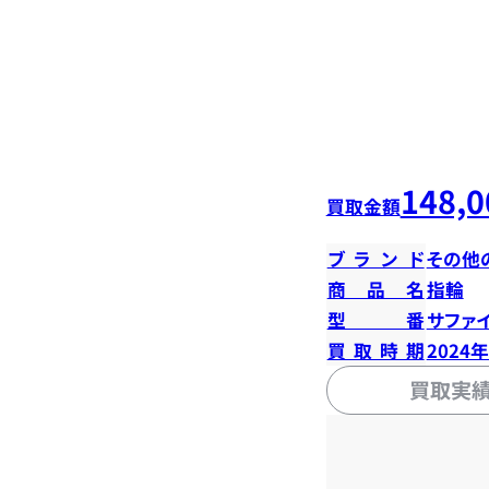
148,0
買取金額
ブランド
その他
商品名
指輪
型番
サファイ
買取時期
2024
買取実