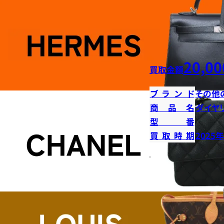
20,00
買取金額
ブランド
その他
商品名
ダイヤ
型番
買取時期
2025