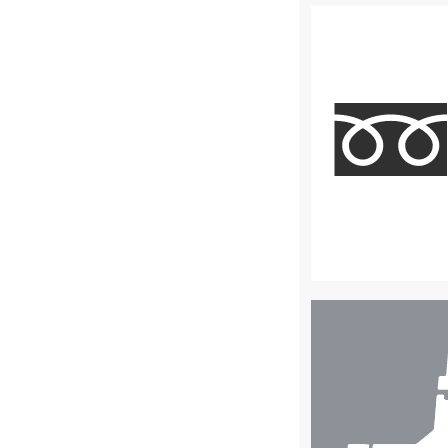
店
舗
検
索