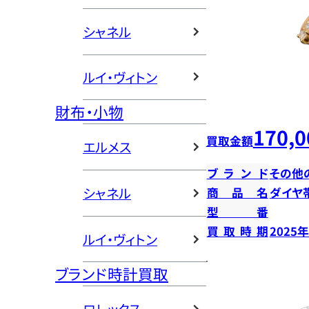
シャネル
ルイ・ヴィトン
財布・小物
170,0
買取金額
エルメス
ブランド
その他
シャネル
商品名
ダイヤ
型番
買取時期
2025
ルイ・ヴィトン
ブランド時計買取