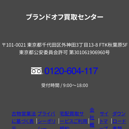
案
内
ブランドオフ買取センター
〒101-0021 東京都千代田区外神田3丁目13-8 FTK秋葉原5F
東京都公安委員会許可 第301061906960号
フ
リ
受付時間 / 9:00～18:00
ー
ダ
イ
会
古物営業法
プライバ
宅配買取サ
サイ
ダウン
ヤ
社
に基づく表
シーポリ
ービスご利用
トマ
ロード
ル
概
示
シー
規約
ップ
書類