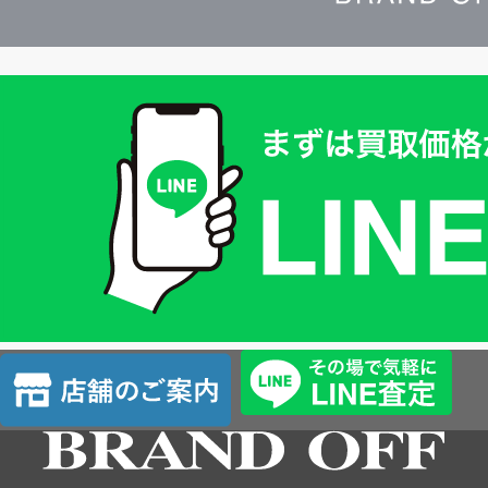
買
取
価
格
は
LINE
簡
単
査
店
定
舗
の
ご