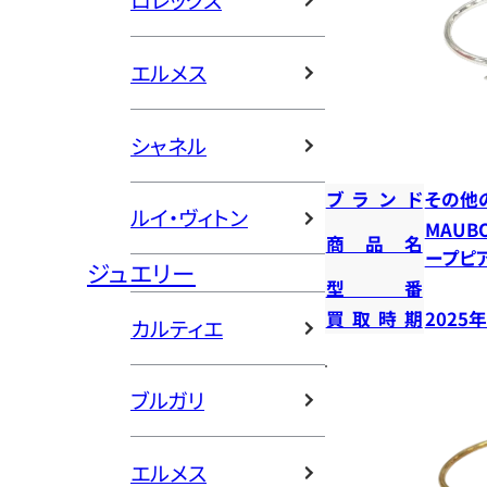
ロレックス
エルメス
シャネル
ブランド
その他
ルイ・ヴィトン
MAUB
商品名
ープピ
ジュエリー
型番
買取時期
2025
カルティエ
ブルガリ
エルメス