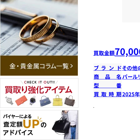
70,00
買取金額
ブランド
その他
商品名
パール
型番
買取時期
2025