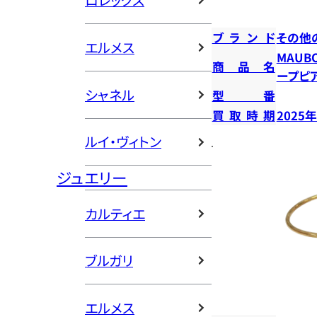
ロレックス
ブランド
その他
エルメス
MAUB
商品名
ープピ
シャネル
型番
買取時期
2025
ルイ・ヴィトン
ジュエリー
カルティエ
ブルガリ
エルメス