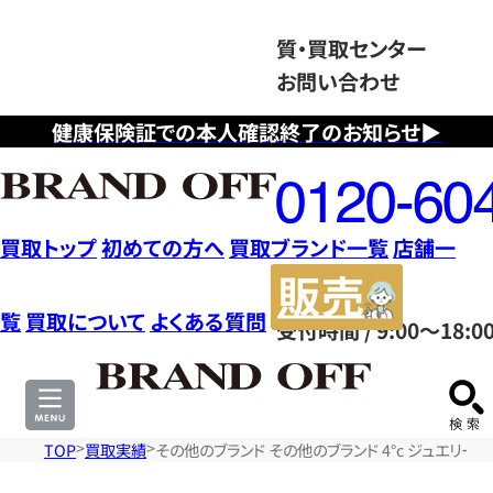
質・買取センター
お問い合わせ
健康保険証での本人確認終了のお知らせ▶
フ
リ
ー
ダ
買取トップ
初めての方へ
買取ブランド一覧
店舗一
イ
販
ヤ
売
覧
買取について
よくある質問
受付時間 / 9:00～18:0
ル
サ
0120604117
イ
ト
TOP
買取実績
その他のブランド その他のブランド 4°c ジュエリー K