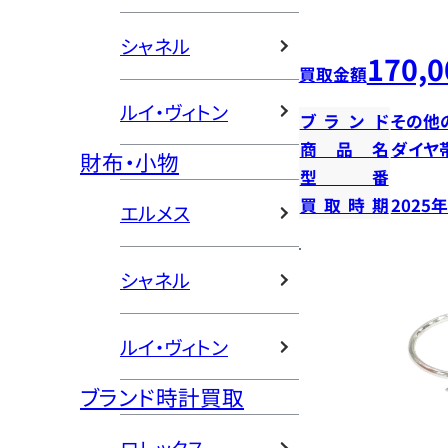
シャネル
170,0
買取金額
ルイ・ヴィトン
ブランド
その他
商品名
ダイヤ
財布・小物
型番
買取時期
2025
エルメス
シャネル
ルイ・ヴィトン
ブランド時計買取