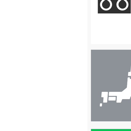
店
舗
検
索