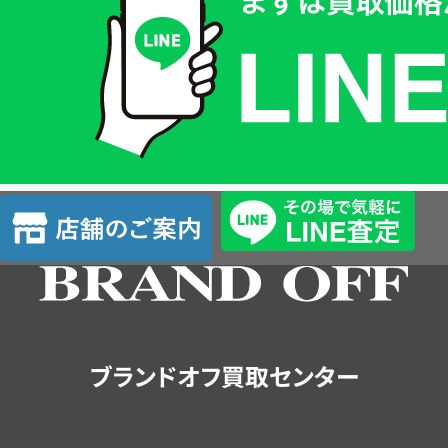
価
格
は
LINE
簡
単
査
店
定
舗
の
ご
案
内
ブランドオフ買取センター