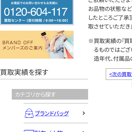
フ
お品物の状態など
リ
したところご了承
ー
取させていただき
ダ
イ
※買取実績の『買
ヤ
るものではござ
ル
造年代、付属品
0120604117
買取実績を探す
<
次の買取
カテゴリから探す
ブランドバッグ