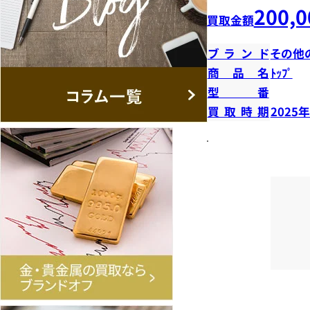
200,0
買取金額
ブランド
その他
商品名
ﾄｯﾌﾟ
型番
買取時期
2025