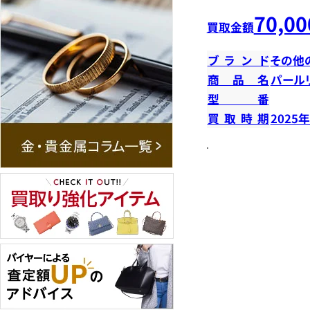
70,00
買取金額
ブランド
その他
商品名
パール
型番
買取時期
2025