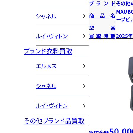
ブランド
その他
MAUB
商品名
シャネル
ープピ
型番
ルイ・ヴィトン
買取時期
2025
ブランド衣料買取
エルメス
シャネル
ルイ・ヴィトン
その他ブランド品買取
50,00
買取金額