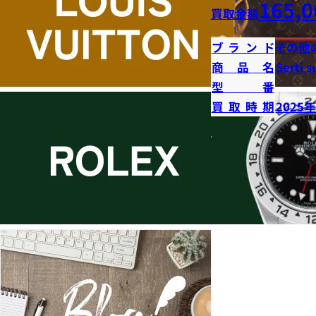
165,0
買取金額
ブランド
その他
商品名
Serti s
型番
買取時期
2025