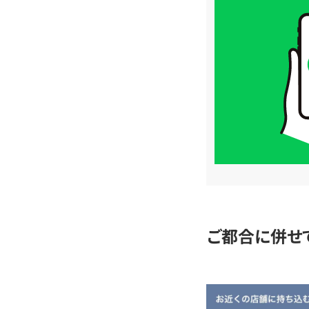
買
取
価
格
は
LINE
簡
単
査
定
ご都合に併せ