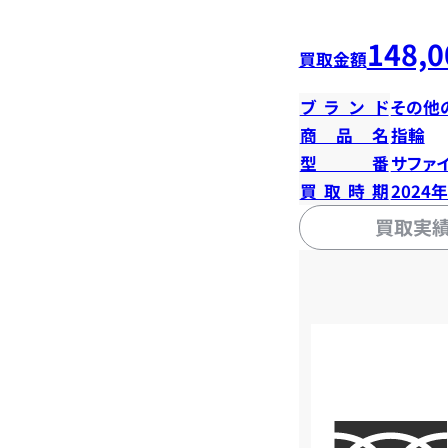
148,0
買取金額
ブランド
その他
商品名
指輪
型番
サファイ
買取時期
2024
買取実