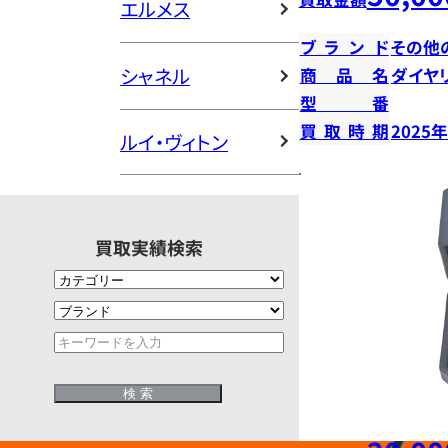
エルメス
ブランド
その他
シャネル
商品名
ダイヤ
型番
買取時期
2025
ルイ・ヴィトン
買取実績検索