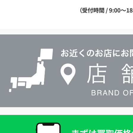
ダ
（受付時間 / 9:00～18
イ
ヤ
ル
店
0120604117
舗
検
索
買
取