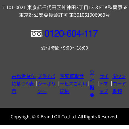
〒101-0021 東京都千代田区外神田3丁目13-8 FTK秋葉原5F
東京都公安委員会許可 第301061906960号
フ
リ
受付時間 / 9:00～18:00
ー
ダ
イ
会
古物営業法
プライバ
宅配買取サ
サイ
ダウン
ヤ
社
に基づく表
シーポリ
ービスご利用
トマ
ロード
ル
概
示
シー
規約
ップ
書類
0120604117
要
Copyright © K-Brand Off Co.,Ltd. All Rights Reserved.