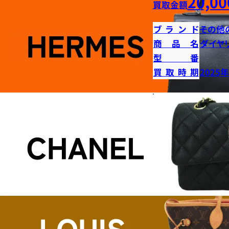
20,00
買取金額
ブランド
その他
商品名
ダイヤ
型番
買取時期
2025