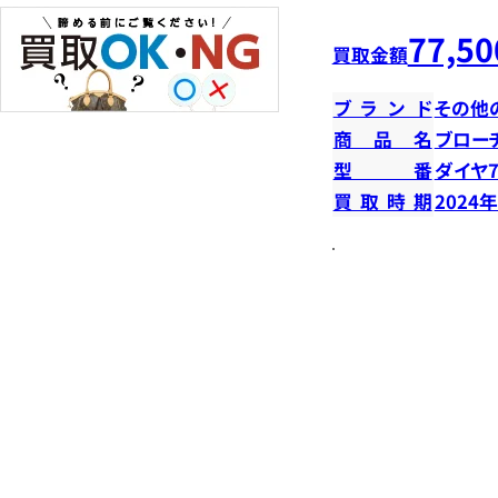
77,50
買取金額
ブランド
その他
商品名
ブロー
型番
ダイヤ7
買取時期
2024