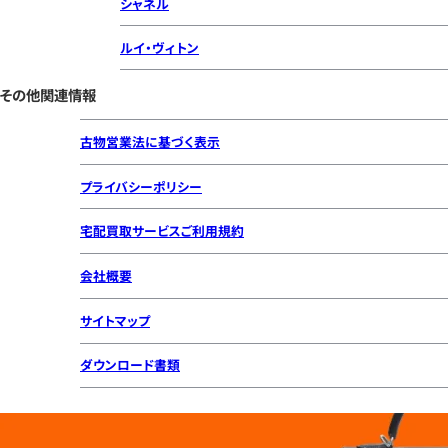
シャネル
ルイ・ヴィトン
その他関連情報
古物営業法に基づく表示
プライバシーポリシー
宅配買取サービスご利用規約
会社概要
サイトマップ
ダウンロード書類