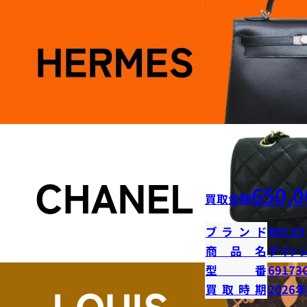
650,0
買取金額
ブランド
ROLEX
商品名
デイト
型番
69173
買取時期
2026