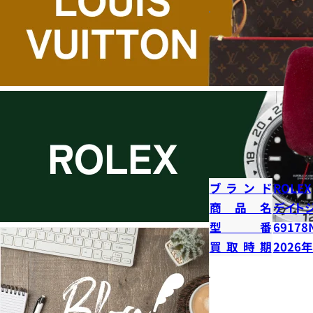
ブランド
ROLEX
商品名
デイト
型番
69178
買取時期
2026