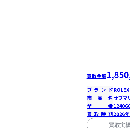
1,850
買取金額
ブランド
ROLEX
商品名
サブマ
型番
12406
買取時期
2026
買取実