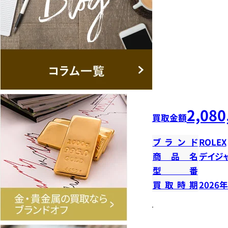
2,080
買取金額
ブランド
ROLEX
商品名
デイジ
型番
買取時期
2026