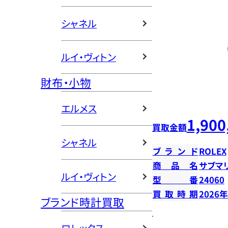
シャネル
ルイ・ヴィトン
財布・小物
エルメス
1,900
買取金額
シャネル
ブランド
ROLEX
商品名
サブマ
ルイ・ヴィトン
型番
24060
買取時期
2026
ブランド時計買取