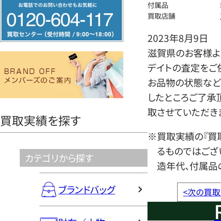
フ
付属品
買取店舗
リ
ー
2023年8月9日
ダ
滋賀県のお客様よ
イ
デイトの査定をご
ヤ
お品物の状態など
ル
したところご了承
0120604117
取させていただき
買取実績を探す
※買取実績の『買
るものではござ
カテゴリから探す
造年代、付属品
ブランドバッグ
<
次の買取