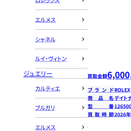
ロレックス
エルメス
シャネル
ルイ・ヴィトン
6,000
ジュエリー
買取金額
カルティエ
ブランド
ROLEX
商品名
デイト
型番
12650
ブルガリ
買取時期
2026
エルメス