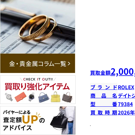
2,000
買取金額
ブランド
ROLEX
商品名
デイトジ
型番
79384
買取時期
2026