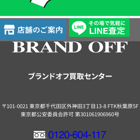
簡
単
査
店
定
舗
の
ご
案
内
ブランドオフ買取センター
〒101-0021 東京都千代田区外神田3丁目13-8 FTK秋葉原5F
東京都公安委員会許可 第301061906960号
フ