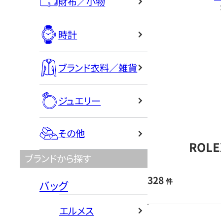
財布／小物
時計
ブランド衣料／雑貨
ジュエリー
その他
ROL
ブランドから探す
328
件
バッグ
エルメス