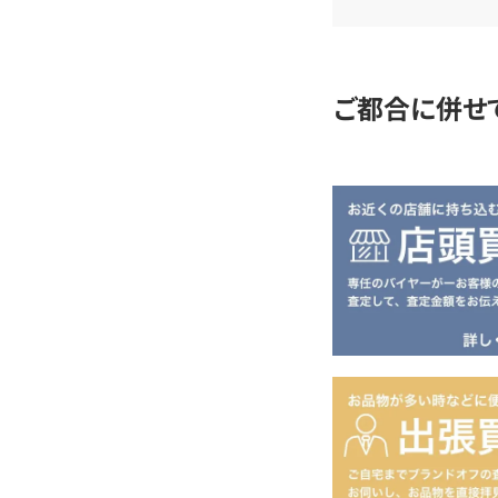
査
定
ご都合に併せ