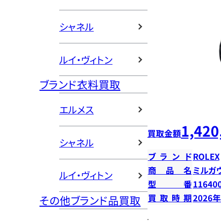
シャネル
ルイ・ヴィトン
ブランド衣料買取
エルメス
1,420
買取金額
シャネル
ブランド
ROLEX
商品名
ミルガ
ルイ・ヴィトン
型番
11640
買取時期
2026
その他ブランド品買取