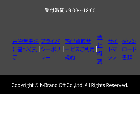
リ
受付時間 / 9:00～18:00
ー
ダ
イ
会
古物営業法
プライバ
宅配買取サ
サイ
ダウン
ヤ
社
に基づく表
シーポリ
ービスご利用
トマ
ロード
ル
概
示
シー
規約
ップ
書類
0120604117
要
Copyright © K-Brand Off Co.,Ltd. All Rights Reserved.