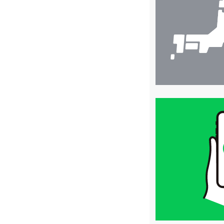
索
買
取
価
格
は
LINE
簡
単