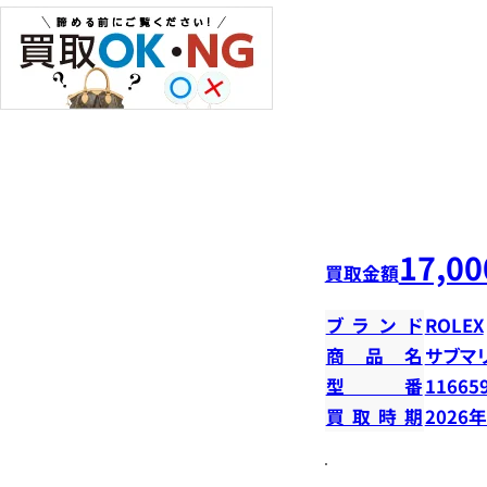
17,00
買取金額
ブランド
ROLEX
商品名
サブマ
型番
11665
買取時期
2026