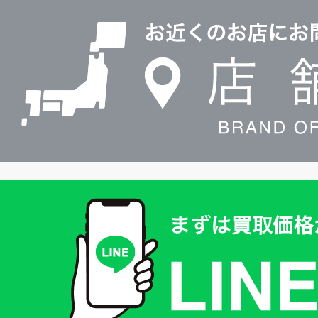
0120604117
舗
検
索
買
取
価
格
は
LINE