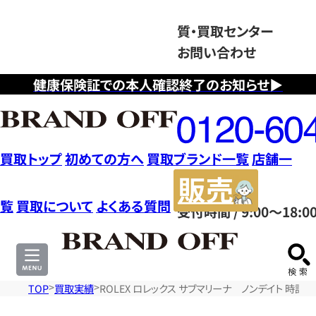
質・買取センター
お問い合わせ
健康保険証での本人確認終了のお知らせ▶
フ
リ
ー
ダ
買取トップ
初めての方へ
買取ブランド一覧
店舗一
イ
販
ヤ
売
覧
買取について
よくある質問
受付時間 / 9:00～18:0
ル
サ
0120604117
イ
ト
TOP
買取実績
ROLEX ロレックス サブマリーナ ノンデイト 時計 S