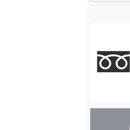
店
舗
検