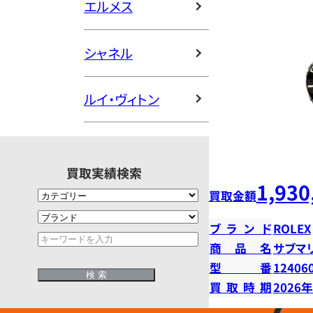
エルメス
シャネル
ルイ・ヴィトン
買取実績検索
1,930
買取金額
ブランド
ROLEX
商品名
サブマ
型番
12406
買取時期
2026