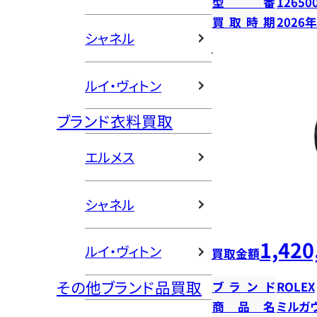
型番
12650
買取時期
2026
シャネル
ルイ・ヴィトン
ブランド衣料買取
エルメス
シャネル
1,420
ルイ・ヴィトン
買取金額
その他ブランド品買取
ブランド
ROLEX
商品名
ミルガ