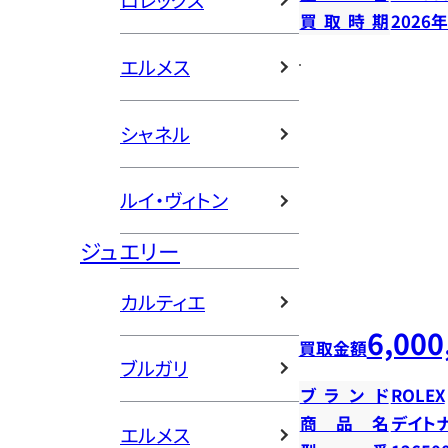
ロレックス
買取時期
2026
エルメス
シャネル
ルイ・ヴィトン
ジュエリー
カルティエ
6,000
買取金額
ブルガリ
ブランド
ROLEX
商品名
デイト
エルメス