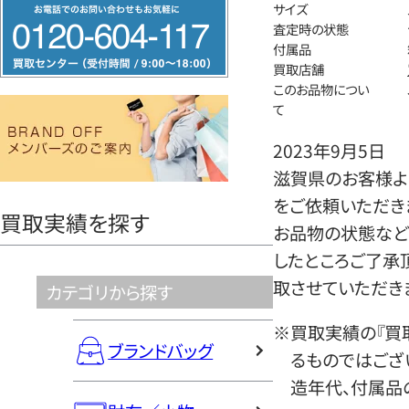
フ
サイズ
査定時の状態
リ
付属品
ー
買取店舗
ダ
このお品物につい
て
イ
ヤ
2023年9月5日
ル
滋賀県のお客様より
0120604117
をご依頼いただき
買取実績を探す
お品物の状態など
したところご了承
取させていただき
カテゴリから探す
※買取実績の『買
ブランドバッグ
るものではござ
造年代、付属品