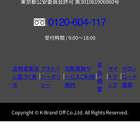
東京都公安委員会許可 第301061906960号
フ
リ
受付時間 / 9:00～18:00
ー
ダ
イ
会
古物営業法
プライバ
宅配買取サ
サイ
ダウン
ヤ
社
に基づく表
シーポリ
ービスご利用
トマ
ロード
ル
概
示
シー
規約
ップ
書類
0120604117
要
Copyright © K-Brand Off Co.,Ltd. All Rights Reserved.