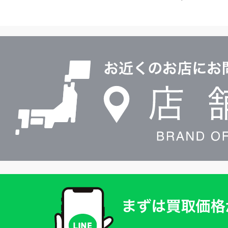
イ
ヤ
ル
店
0120604117
舗
検
索
買
取
価
格