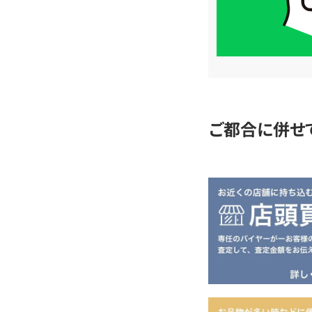
LINE
簡
単
査
定
ご都合に併せ