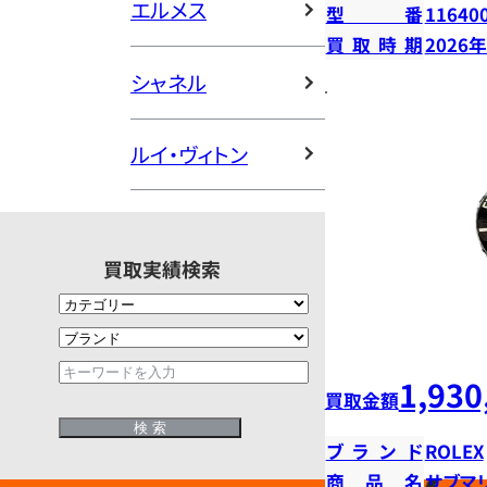
エルメス
型番
11640
買取時期
2026
シャネル
ルイ・ヴィトン
買取実績検索
1,930
買取金額
ブランド
ROLEX
商品名
サブマ