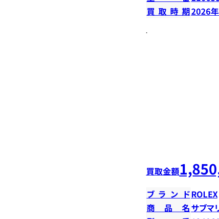
買取時期
2026
1,850
買取金額
ブランド
ROLEX
商品名
サブマ