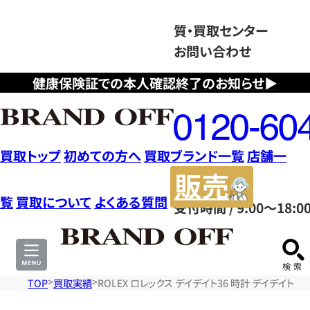
質・買取センター
お問い合わせ
健康保険証での本人確認終了のお知らせ▶
フ
リ
ー
ダ
買取トップ
初めての方へ
買取ブランド一覧
店舗一
イ
販
ヤ
売
覧
買取について
よくある質問
受付時間 / 9:00～18:0
ル
サ
0120604117
イ
ト
TOP
買取実績
ROLEX ロレックス デイデイト36 時計 デイデイト K