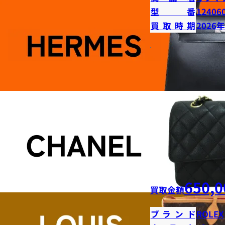
型番
12406
買取時期
2026
650,0
買取金額
ブランド
ROLEX