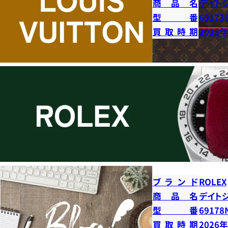
商品名
デイト
型番
69173
買取時期
2026
ブランド
ROLEX
商品名
デイト
型番
69178
買取時期
2026