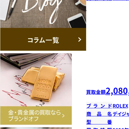
2,080
買取金額
ブランド
ROLEX
商品名
デイジ
型番