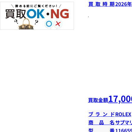
買取時期
2026
17,00
買取金額
ブランド
ROLEX
商品名
サブマ
型番
11665