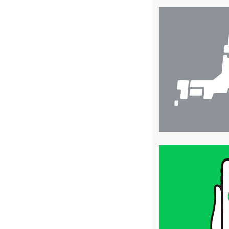
店
舗
検
索
買
取
価
格
は