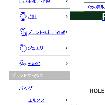
財布／小物
<
次の買取
時計
ブランド衣料／雑貨
ジュエリー
その他
ブランドから探す
バッグ
ROL
エルメス