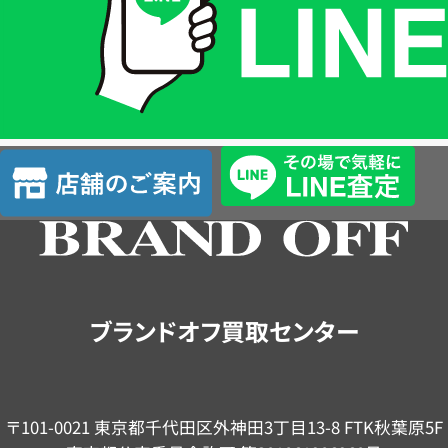
は
LINE
簡
単
査
店
定
舗
の
ご
案
内
ブランドオフ買取センター
〒101-0021 東京都千代田区外神田3丁目13-8 FTK秋葉原5F