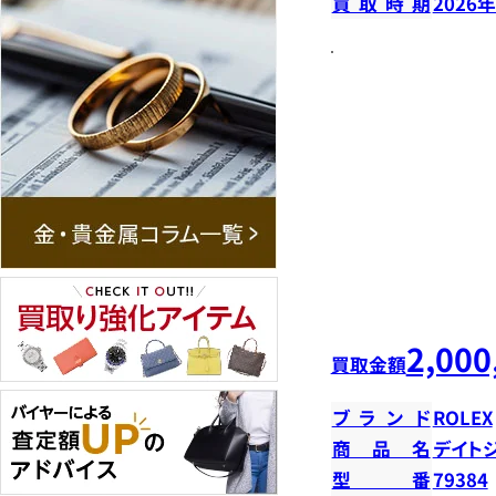
買取時期
2026
2,000
買取金額
ブランド
ROLEX
商品名
デイトジ
型番
79384