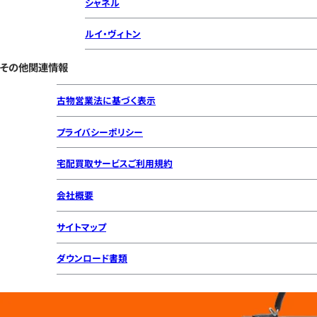
シャネル
ルイ・ヴィトン
その他関連情報
古物営業法に基づく表示
プライバシーポリシー
宅配買取サービスご利用規約
会社概要
サイトマップ
ダウンロード書類