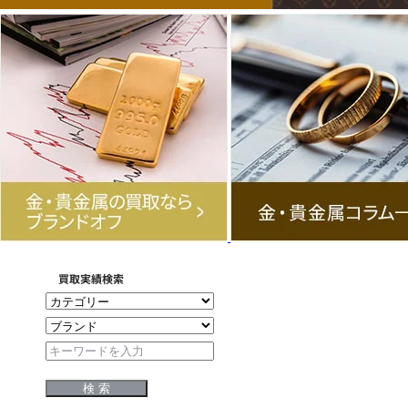
買取実績検索