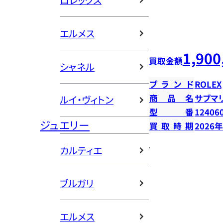
ロレックス
エルメス
1,900
買取金額
シャネル
ブランド
ROLEX
商品名
サブマ
ルイ・ヴィトン
型番
12406
ジュエリー
買取時期
2026
カルティエ
ブルガリ
エルメス