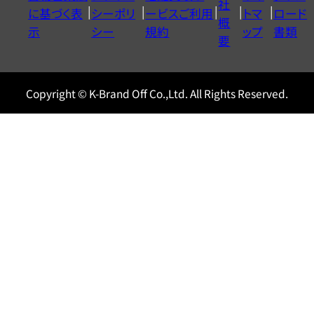
社
に基づく表
シーポリ
ービスご利用
トマ
ロード
ル
概
示
シー
規約
ップ
書類
0120604117
要
Copyright © K-Brand Off Co.,Ltd. All Rights Reserved.