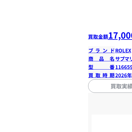
17,00
買取金額
ブランド
ROLEX
商品名
サブマ
型番
11665
買取時期
2026
買取実