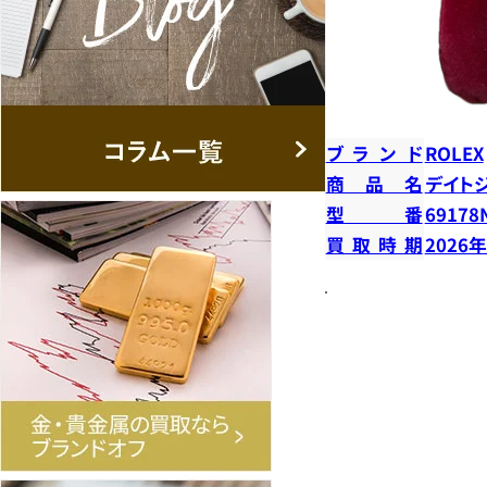
ブランド
ROLEX
商品名
デイト
型番
69178
買取時期
2026