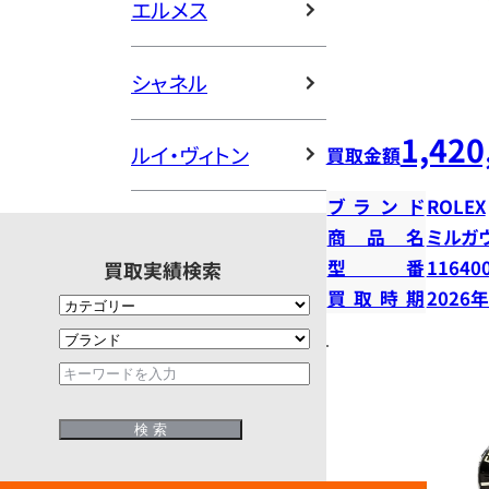
エルメス
シャネル
1,420
ルイ・ヴィトン
買取金額
ブランド
ROLEX
商品名
ミルガ
型番
11640
買取実績検索
買取時期
2026