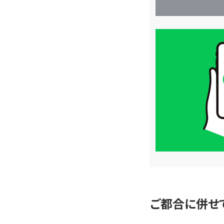
買
取
価
格
は
LINE
簡
単
査
定
ご都合に併せ