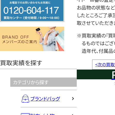
フ
お品物の状態など
リ
したところご了承
ー
取させていただき
ダ
イ
※買取実績の『買
ヤ
るものではござ
ル
造年代、付属品
0120604117
買取実績を探す
<
次の買取
カテゴリから探す
ブランドバッグ