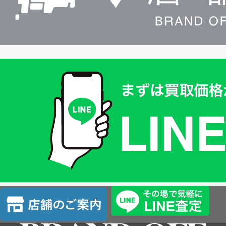
買
取
価
格
は
LINE
簡
単
査
店
定
舗
の