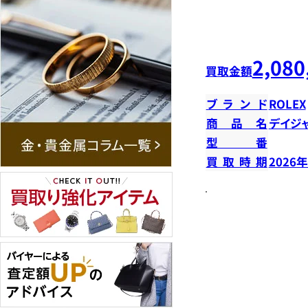
2,080
買取金額
ブランド
ROLEX
商品名
デイジ
型番
買取時期
2026