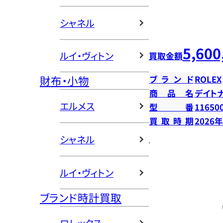
シャネル
5,600
ルイ・ヴィトン
買取金額
財布・小物
ブランド
ROLEX
商品名
デイト
エルメス
型番
11650
買取時期
2026
シャネル
ルイ・ヴィトン
ブランド時計買取