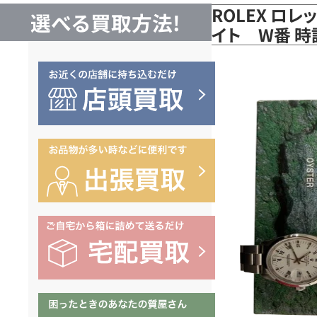
ROLEX ロ
選べる買取方法!
イト W番 時