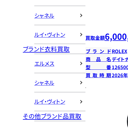
シャネル
6,000
ルイ・ヴィトン
買取金額
ブランド衣料買取
ブランド
ROLEX
商品名
デイト
エルメス
型番
12650
買取時期
2026
シャネル
ルイ・ヴィトン
その他ブランド品買取