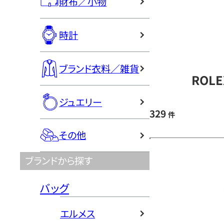
財布／小物
時計
ブランド衣料／雑貨
ROL
ジュエリー
329
件
その他
ブランドから探す
バッグ
エルメス