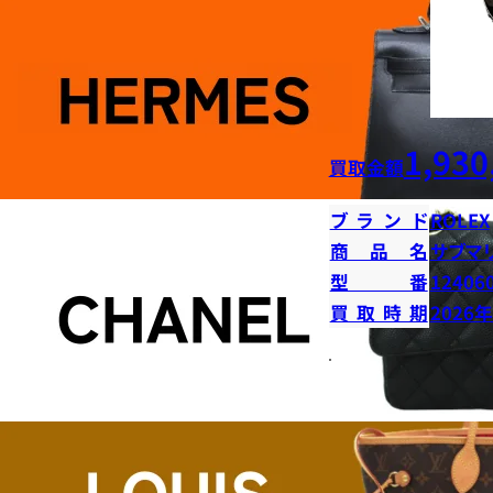
1,930
買取金額
ブランド
ROLEX
商品名
サブマ
型番
12406
買取時期
2026