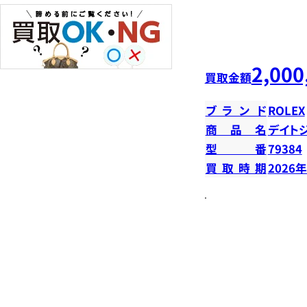
2,000
買取金額
ブランド
ROLEX
商品名
デイトジ
型番
79384
買取時期
2026