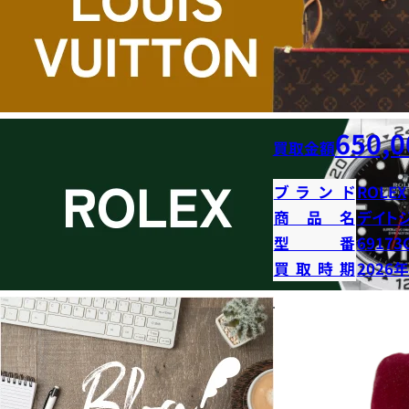
650,0
買取金額
ブランド
ROLEX
商品名
デイト
型番
69173
買取時期
2026