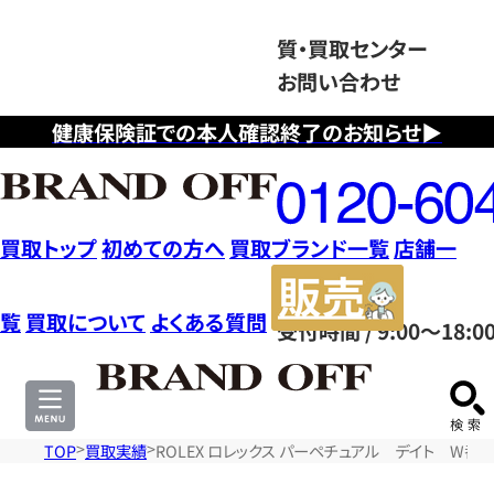
質・買取センター
お問い合わせ
健康保険証での本人確認終了のお知らせ▶
フ
リ
ー
ダ
買取トップ
初めての方へ
買取ブランド一覧
店舗一
イ
販
ヤ
売
覧
買取について
よくある質問
受付時間 / 9:00～18:0
ル
サ
0120604117
イ
ト
TOP
買取実績
ROLEX ロレックス パーペチュアル デイト W番 