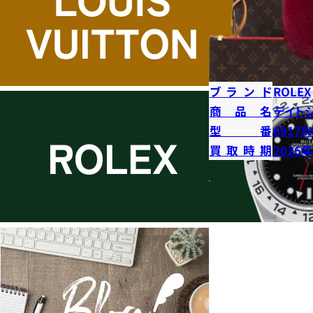
ブランド
ROLEX
商品名
デイト
型番
69178
買取時期
2026