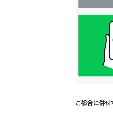
買
取
価
格
は
LINE
簡
単
査
定
ご都合に併せ