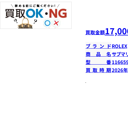
17,00
買取金額
ブランド
ROLEX
商品名
サブマ
型番
11665
買取時期
2026