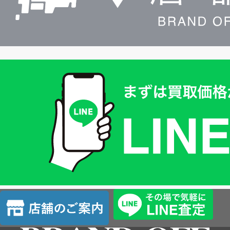
買
取
価
格
は
LINE
簡
単
査
店
定
舗
の