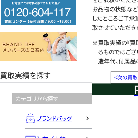
フ
お品物の状態など
リ
したところご了承
ー
取させていただき
ダ
イ
※買取実績の『買
ヤ
るものではござ
ル
造年代、付属品
0120604117
買取実績を探す
<
次の買取
カテゴリから探す
ブランドバッグ