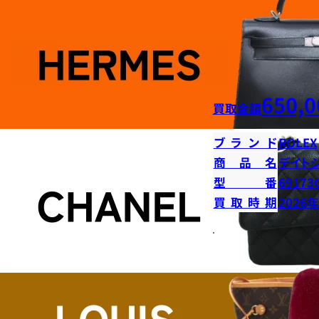
650,0
買取金額
ブランド
ROLEX
商品名
デイト
型番
69173
買取時期
2026