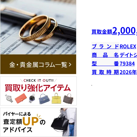
2,000
買取金額
ブランド
ROLEX
商品名
デイトジ
型番
79384
買取時期
2026