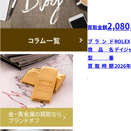
2,080
買取金額
ブランド
ROLEX
商品名
デイジ
型番
買取時期
2026