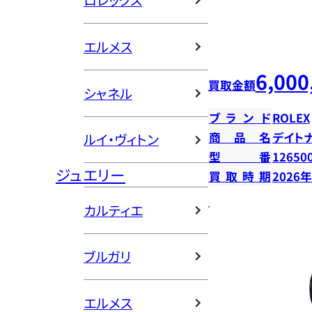
ロレックス
エルメス
6,000
買取金額
シャネル
ブランド
ROLEX
商品名
デイト
ルイ・ヴィトン
型番
12650
ジュエリー
買取時期
2026
カルティエ
ブルガリ
エルメス