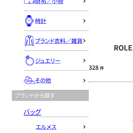
財布／小物
時計
ブランド衣料／雑貨
ROL
ジュエリー
328
件
その他
ブランドから探す
バッグ
エルメス