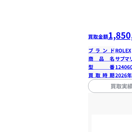
1,850
買取金額
ブランド
ROLEX
商品名
サブマ
型番
12406
買取時期
2026
買取実