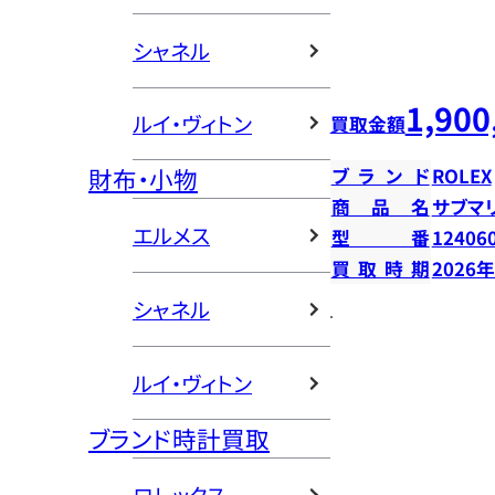
シャネル
1,900
ルイ・ヴィトン
買取金額
財布・小物
ブランド
ROLEX
商品名
サブマ
エルメス
型番
12406
買取時期
2026
シャネル
ルイ・ヴィトン
ブランド時計買取