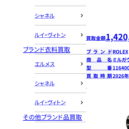
シャネル
1,420
ルイ・ヴィトン
買取金額
ブランド衣料買取
ブランド
ROLEX
商品名
ミルガ
エルメス
型番
11640
買取時期
2026
シャネル
ルイ・ヴィトン
その他ブランド品買取