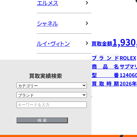
エルメス
シャネル
1,930
ルイ・ヴィトン
買取金額
ブランド
ROLEX
商品名
サブマ
型番
12406
買取実績検索
買取時期
2026