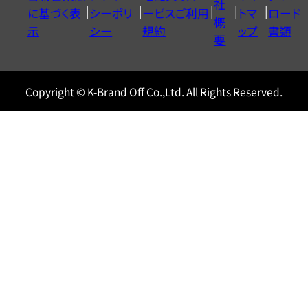
社
に基づく表
シーポリ
ービスご利用
トマ
ロード
ル
概
示
シー
規約
ップ
書類
0120604117
要
Copyright © K-Brand Off Co.,Ltd. All Rights Reserved.