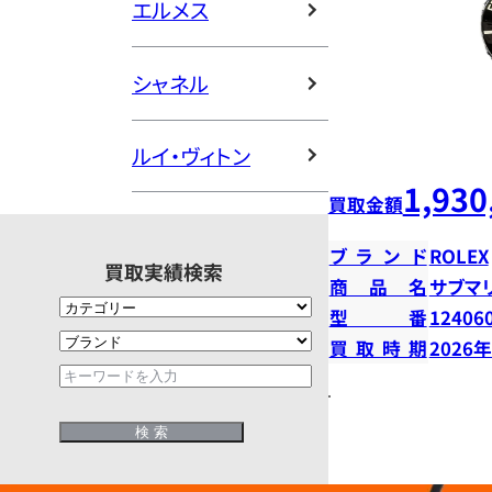
エルメス
シャネル
ルイ・ヴィトン
1,930
買取金額
ブランド
ROLEX
買取実績検索
商品名
サブマ
型番
12406
買取時期
2026