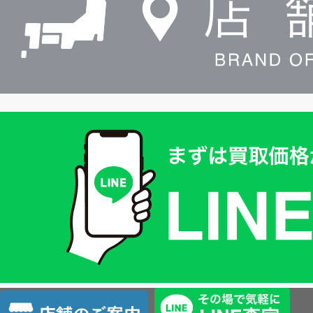
買
取
価
格
は
LINE
簡
単
査
店
定