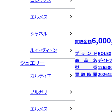
ロレックス
エルメス
シャネル
6,000
買取金額
ルイ・ヴィトン
ブランド
ROLEX
商品名
デイト
ジュエリー
型番
12650
買取時期
2026
カルティエ
ブルガリ
エルメス