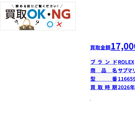
17,00
買取金額
ブランド
ROLEX
商品名
サブマ
型番
11665
買取時期
2026