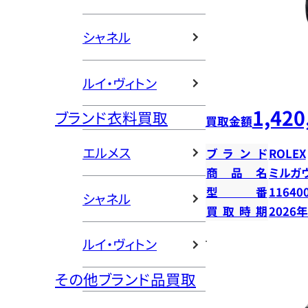
シャネル
ルイ・ヴィトン
1,420
ブランド衣料買取
買取金額
エルメス
ブランド
ROLEX
商品名
ミルガ
型番
11640
シャネル
買取時期
2026
ルイ・ヴィトン
その他ブランド品買取