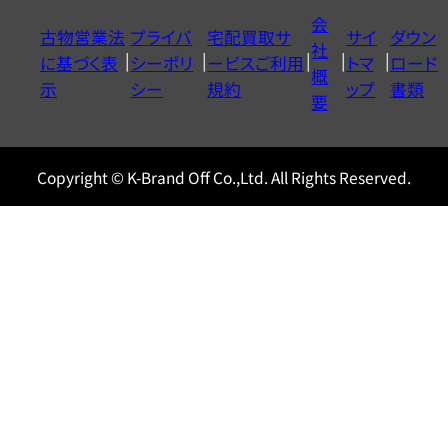
イ
会
古物営業法
プライバ
宅配買取サ
サイ
ダウン
ヤ
社
に基づく表
シーポリ
ービスご利用
トマ
ロード
ル
概
示
シー
規約
ップ
書類
0120604117
要
Copyright © K-Brand Off Co.,Ltd. All Rights Reserved.