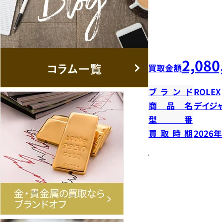
2,080
買取金額
ブランド
ROLEX
商品名
デイジ
型番
買取時期
2026