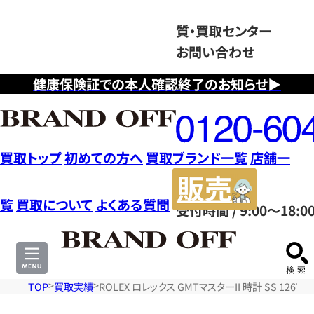
質・買取センター
お問い合わせ
健康保険証での本人確認終了のお知らせ▶
フ
リ
ー
ダ
買取トップ
初めての方へ
買取ブランド一覧
店舗一
イ
販
ヤ
売
覧
買取について
よくある質問
受付時間 / 9:00～18:0
ル
サ
0120604117
イ
ト
TOP
買取実績
ROLEX ロレックス GMTマスターII 時計 SS 1267