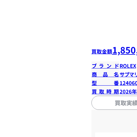
1,850
買取金額
ブランド
ROLEX
商品名
サブマ
型番
12406
買取時期
2026
買取実