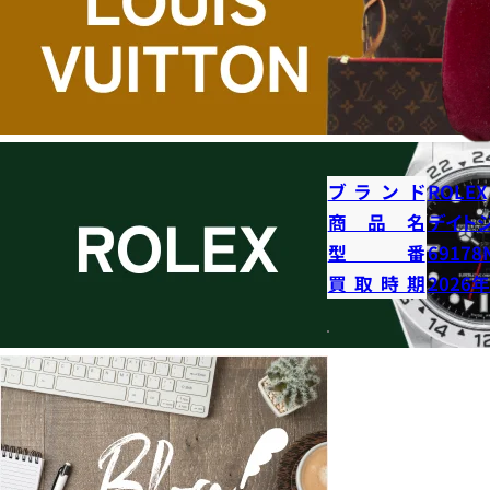
ブランド
ROLEX
商品名
デイト
型番
69178
買取時期
2026