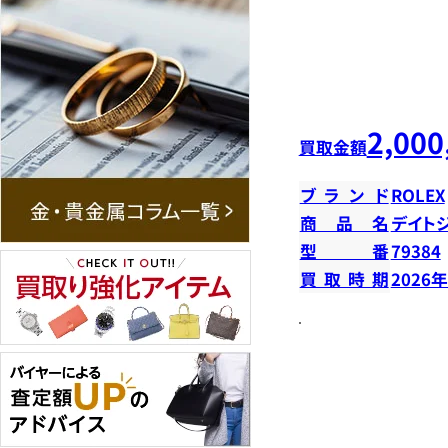
2,000
買取金額
ブランド
ROLEX
商品名
デイトジ
型番
79384
買取時期
2026