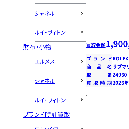
シャネル
ルイ・ヴィトン
1,900
買取金額
財布・小物
ブランド
ROLEX
エルメス
商品名
サブマ
型番
24060
シャネル
買取時期
2026
ルイ・ヴィトン
ブランド時計買取