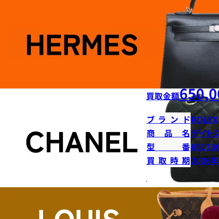
650,0
買取金額
ブランド
ROLEX
商品名
デイト
型番
69173
買取時期
2026