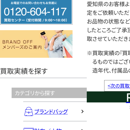
フ
愛知県のお客様より
リ
定をご依頼いただ
ー
お品物の状態など
ダ
したところご了承
イ
取させていただき
ヤ
※買取実績の『買
ル
るものではござ
0120604117
買取実績を探す
造年代、付属品
<
次の買取
カテゴリから探す
ブランドバッグ