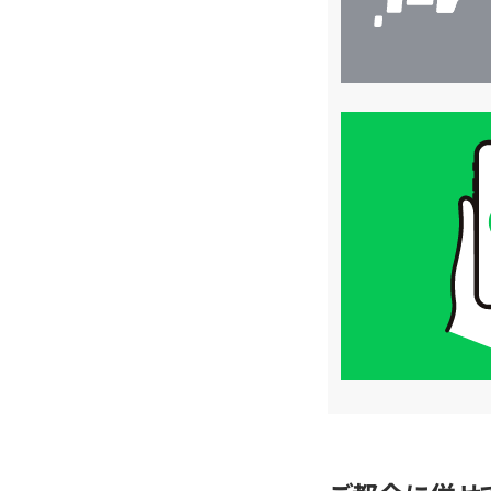
買
取
価
格
は
LINE
簡
単
査
定