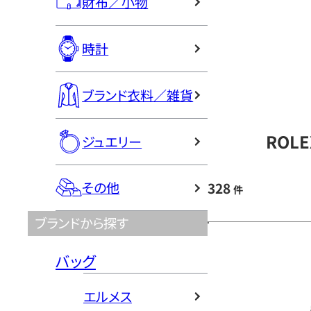
財布／小物
時計
ブランド衣料／雑貨
ROL
ジュエリー
その他
328
件
ブランドから探す
バッグ
エルメス