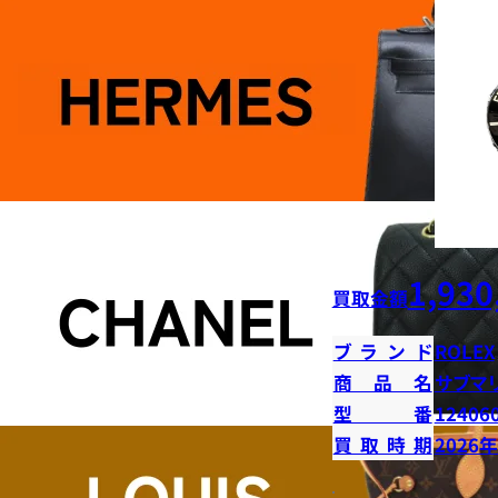
1,930
買取金額
ブランド
ROLEX
商品名
サブマ
型番
12406
買取時期
2026