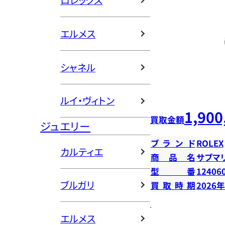
ロレックス
エルメス
シャネル
ルイ・ヴィトン
1,900
買取金額
ジュエリー
ブランド
ROLEX
カルティエ
商品名
サブマ
型番
12406
ブルガリ
買取時期
2026
エルメス