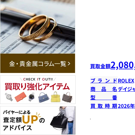
2,080
買取金額
ブランド
ROLEX
商品名
デイジ
型番
買取時期
2026