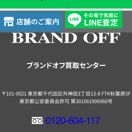
単
査
店
定
舗
の
ご
案
内
ブランドオフ買取センター
〒101-0021 東京都千代田区外神田3丁目13-8 FTK秋葉原5F
東京都公安委員会許可 第301061906960号
フ
リ