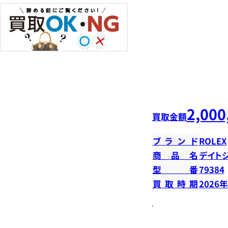
2,000
買取金額
ブランド
ROLEX
商品名
デイトジ
型番
79384
買取時期
2026