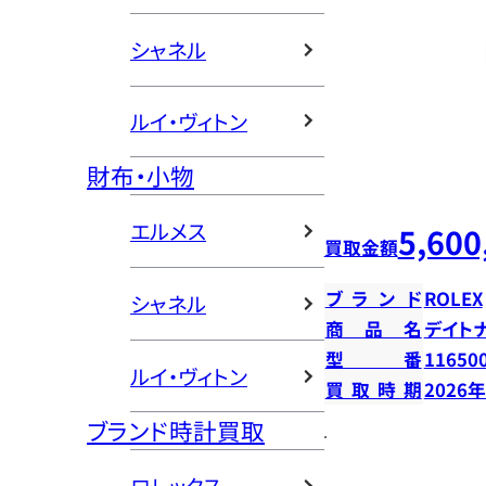
シャネル
ルイ・ヴィトン
財布・小物
エルメス
5,600
買取金額
ブランド
ROLEX
シャネル
商品名
デイト
型番
11650
ルイ・ヴィトン
買取時期
2026
ブランド時計買取