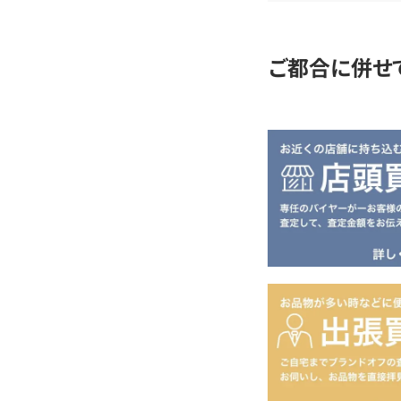
定
ご都合に併せ