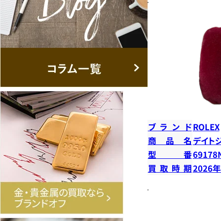
ブランド
ROLEX
商品名
デイト
型番
69178
買取時期
2026