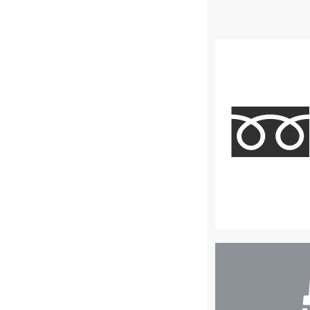
店
舗
検