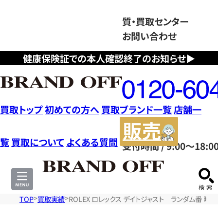
質・買取センター
お問い合わせ
健康保険証での本人確認終了のお知らせ▶
フ
リ
ー
ダ
買取トップ
初めての方へ
買取ブランド一覧
店舗一
イ
販
ヤ
売
覧
買取について
よくある質問
受付時間 / 9:00～18:0
ル
サ
0120604117
イ
ト
TOP
買取実績
ROLEX ロレックス デイトジャスト ランダム番 時計 