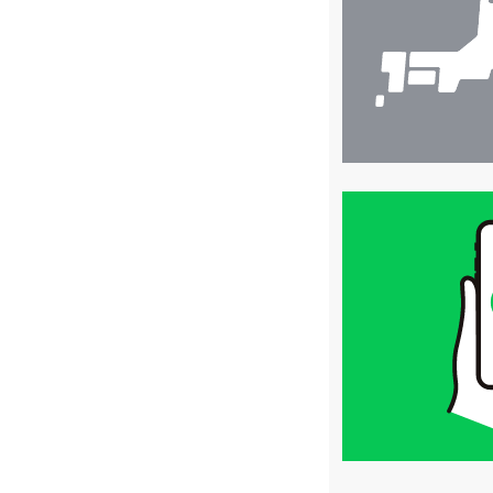
索
買
取
価
格
は
LINE
簡
単
査