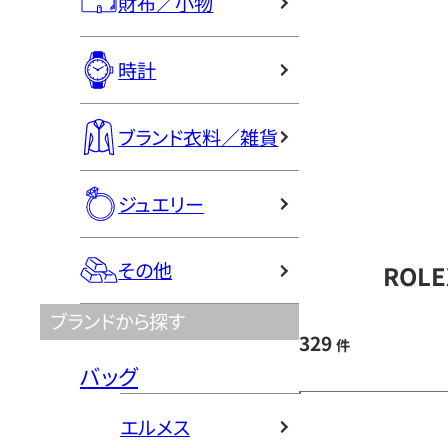
財布／小物
時計
ブランド衣料／雑貨
ジュエリー
その他
ROL
ブランドから探す
329
件
バッグ
エルメス