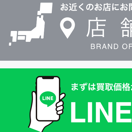
舗
検
索
買
取
価
格
は
LINE
簡