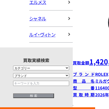
エルメス
シャネル
ルイ・ヴィトン
1,420
買取実績検索
買取金額
ブランド
ROLEX
商品名
ミルガ
型番
11640
買取時期
2026