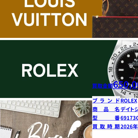
650,0
買取金額
ブランド
ROLEX
商品名
デイト
型番
69173
買取時期
2026