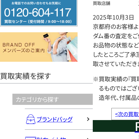
フ
買取店舗
リ
2025年10月3日
ー
京都府のお客様よ
ダ
ダム番の査定をご
イ
お品物の状態など
ヤ
したところご了承
ル
取させていただき
0120604117
買取実績を探す
※買取実績の『買
るものではござ
造年代、付属品
カテゴリから探す
<
次の買取
ブランドバッグ