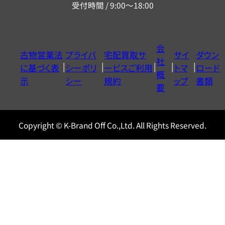
受付時間 / 9:00～18:00
ー
ダ
イ
会
古物営業法
プライバ
宅配買取サ
サイ
ダウン
ヤ
社
に基づく表
シーポリ
ービスご利用
トマ
ロード
ル
概
示
シー
規約
ップ
書類
0120604117
要
Copyright © K-Brand Off Co.,Ltd. All Rights Reserved.