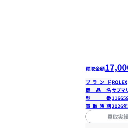
17,00
買取金額
ブランド
ROLEX
商品名
サブマ
型番
11665
買取時期
2026
買取実