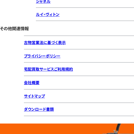
シャネル
ルイ・ヴィトン
その他関連情報
古物営業法に基づく表示
プライバシーポリシー
宅配買取サービスご利用規約
会社概要
サイトマップ
ダウンロード書類