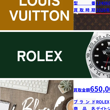
型番
12406
買取時期
2026
650,0
買取金額
ブランド
ROLEX
商品名
デイト