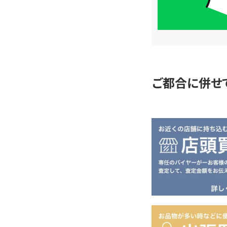
簡
単
査
定
ご都合に併せ