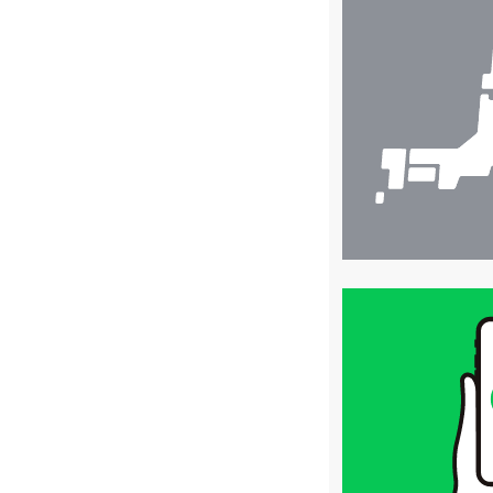
店
舗
検
索
買
取
価
格
は
LINE