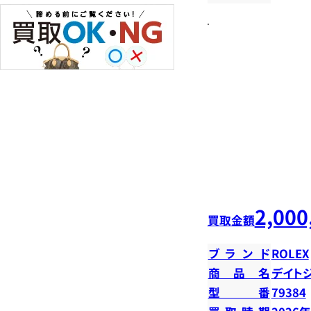
2,000
買取金額
ブランド
ROLEX
商品名
デイトジ
型番
79384