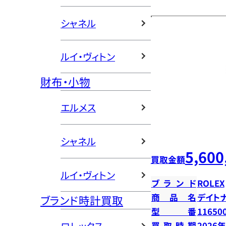
シャネル
ルイ・ヴィトン
財布・小物
エルメス
シャネル
5,600
買取金額
ルイ・ヴィトン
ブランド
ROLEX
商品名
デイト
ブランド時計買取
型番
11650
買取時期
2026