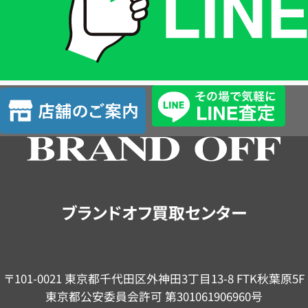
は
LINE
簡
単
査
店
定
舗
の
ご
案
内
ブランドオフ買取センター
〒101-0021 東京都千代田区外神田3丁目13-8 FTK秋葉原5F
東京都公安委員会許可 第301061906960号