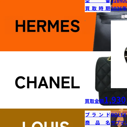
型番
11640
買取時期
2026
1,930
買取金額
ブランド
ROLEX
商品名
サブマ