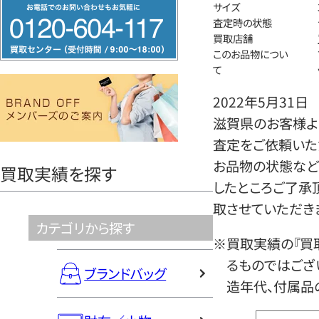
フ
サイズ
査定時の状態
リ
買取店舗
ー
このお品物につい
ダ
て
イ
2022年5月31日
ヤ
滋賀県のお客様より
ル
査定をご依頼いた
0120604117
お品物の状態など
買取実績を探す
したところご了承
取させていただき
カテゴリから探す
※買取実績の『買
るものではござ
ブランドバッグ
造年代、付属品