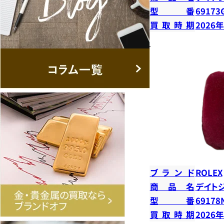
型番
69173
買取時期
2026
ブランド
ROLEX
商品名
デイト
型番
69178
買取時期
2026