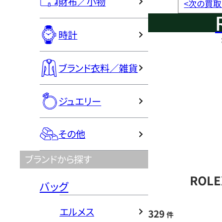
財布／小物
<
次の買取
時計
ブランド衣料／雑貨
ジュエリー
その他
ブランドから探す
ROL
バッグ
エルメス
329
件