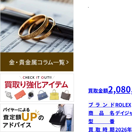
2,080
買取金額
ブランド
ROLEX
商品名
デイジ
型番
買取時期
2026