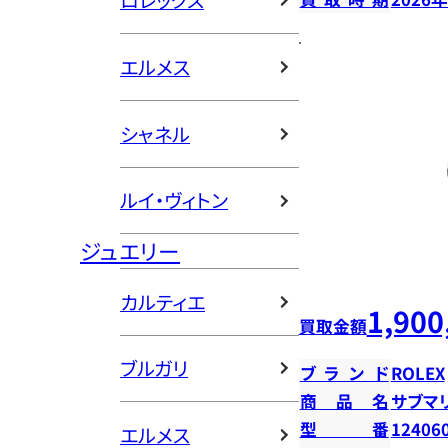
ロレックス
エルメス
シャネル
ルイ・ヴィトン
ジュエリー
カルティエ
1,900
買取金額
ブルガリ
ブランド
ROLEX
商品名
サブマ
型番
12406
エルメス