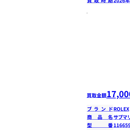
買取時期
2026
17,00
買取金額
ブランド
ROLEX
商品名
サブマ
型番
11665