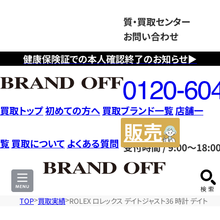
質・買取センター
お問い合わせ
健康保険証での本人確認終了のお知らせ▶
フ
リ
ー
ダ
買取トップ
初めての方へ
買取ブランド一覧
店舗一
イ
販
ヤ
売
覧
買取について
よくある質問
受付時間 / 9:00～18:0
ル
サ
0120604117
イ
ト
TOP
買取実績
ROLEX ロレックス デイトジャスト36 時計 デイト