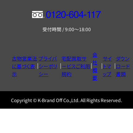
フ
リ
受付時間 / 9:00～18:00
ー
ダ
イ
会
古物営業法
プライバ
宅配買取サ
サイ
ダウン
ヤ
社
に基づく表
シーポリ
ービスご利用
トマ
ロード
ル
概
示
シー
規約
ップ
書類
0120604117
要
Copyright © K-Brand Off Co.,Ltd. All Rights Reserved.