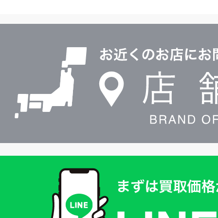
ヤ
ル
店
0120604117
舗
検
索
買
取
価
格