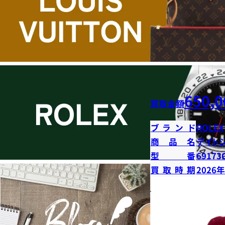
650,0
買取金額
ブランド
ROLEX
商品名
デイト
型番
69173
買取時期
2026