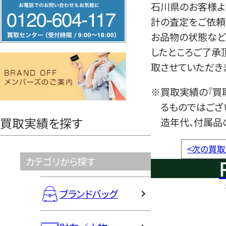
フ
石川県のお客様よ
リ
計の査定をご依頼
ー
お品物の状態など
ダ
したところご了承
イ
取させていただき
ヤ
※買取実績の『買
ル
るものではござ
0120604117
買取実績を探す
造年代、付属品
<
次の買取
カテゴリから探す
ブランドバッグ