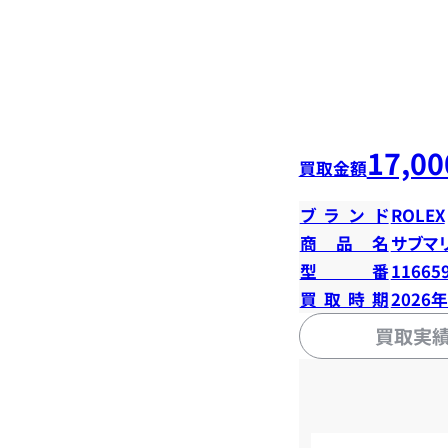
17,00
買取金額
ブランド
ROLEX
商品名
サブマ
型番
11665
買取時期
2026
買取実