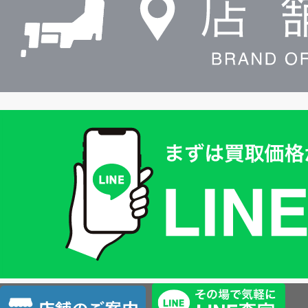
買
取
価
格
は
LINE
簡
単
査
店
定