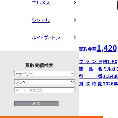
エルメス
シャネル
ルイ・ヴィトン
1,420
買取金額
ブランド
ROLEX
買取実績検索
商品名
ミルガ
型番
11640
買取時期
2026