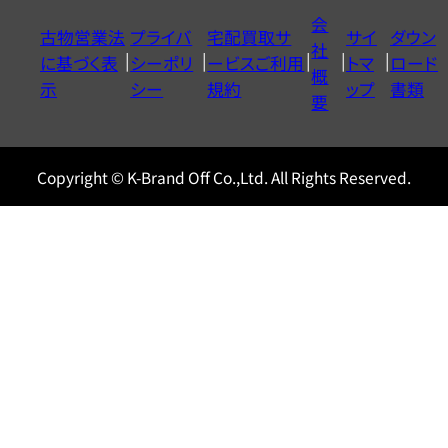
イ
会
古物営業法
プライバ
宅配買取サ
サイ
ダウン
ヤ
社
に基づく表
シーポリ
ービスご利用
トマ
ロード
ル
概
示
シー
規約
ップ
書類
0120604117
要
Copyright © K-Brand Off Co.,Ltd. All Rights Reserved.