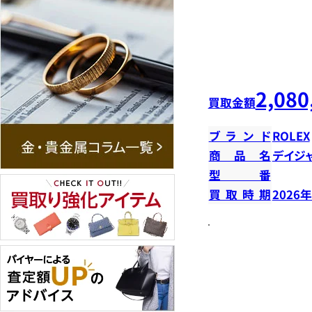
2,080
買取金額
ブランド
ROLEX
商品名
デイジ
型番
買取時期
2026