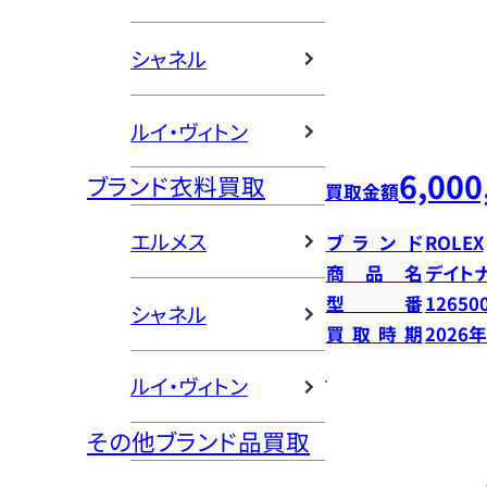
シャネル
ルイ・ヴィトン
6,000
ブランド衣料買取
買取金額
エルメス
ブランド
ROLEX
商品名
デイト
型番
12650
シャネル
買取時期
2026
ルイ・ヴィトン
その他ブランド品買取