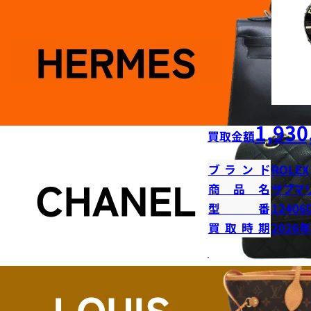
1,930
買取金額
ブランド
ROLEX
商品名
サブマ
型番
12406
買取時期
2026