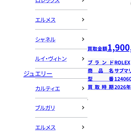
ロレックス
エルメス
シャネル
1,900
買取金額
ルイ・ヴィトン
ブランド
ROLEX
商品名
サブマ
ジュエリー
型番
12406
買取時期
2026
カルティエ
ブルガリ
エルメス