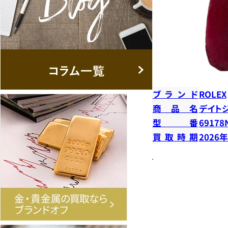
ブランド
ROLEX
商品名
デイト
型番
69178
買取時期
2026