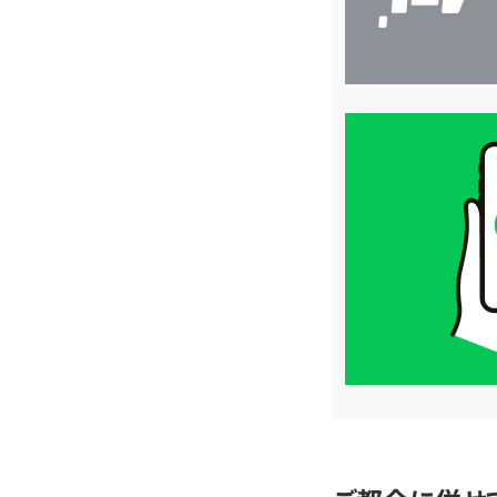
買
取
価
格
は
LINE
簡
単
査
定