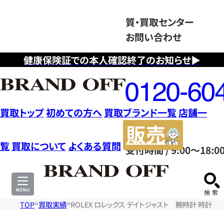
質・買取センター
お問い合わせ
健康保険証での本人確認終了のお知らせ▶
フ
リ
ー
ダ
買取トップ
初めての方へ
買取ブランド一覧
店舗一
イ
販
ヤ
売
覧
買取について
よくある質問
受付時間 / 9:00～18:0
ル
サ
0120604117
イ
ト
TOP
買取実績
ROLEX ロレックス デイトジャスト 腕時計 時計 7