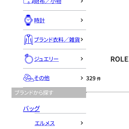
財布／小物
時計
ブランド衣料／雑貨
ROL
ジュエリー
その他
329
件
ブランドから探す
バッグ
エルメス