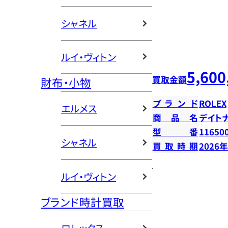
シャネル
ルイ・ヴィトン
5,600
買取金額
財布・小物
ブランド
ROLEX
エルメス
商品名
デイト
型番
11650
シャネル
買取時期
2026
ルイ・ヴィトン
ブランド時計買取