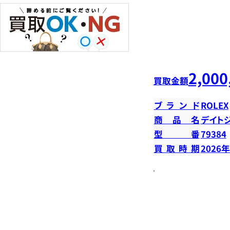
2,000
買取金額
ブランド
ROLEX
商品名
デイトジ
型番
79384
買取時期
2026