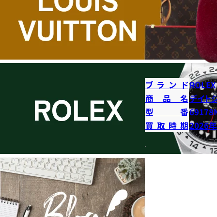
ブランド
ROLEX
商品名
デイト
型番
69178
買取時期
2026