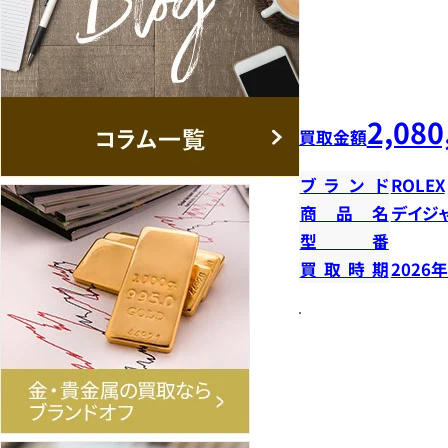
2,080
買取金額
ブランド
ROLEX
商品名
デイジ
型番
買取時期
2026