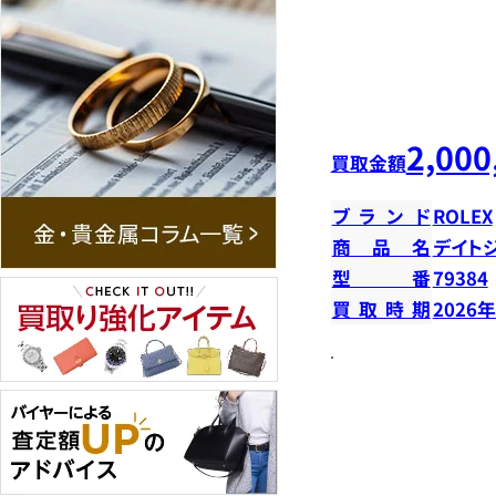
2,000
買取金額
ブランド
ROLEX
商品名
デイトジ
型番
79384
買取時期
2026