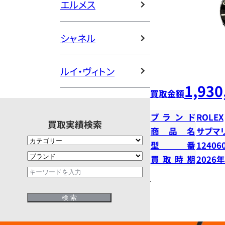
エルメス
シャネル
ルイ・ヴィトン
1,930
買取金額
ブランド
ROLEX
買取実績検索
商品名
サブマ
型番
12406
買取時期
2026