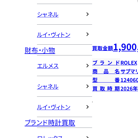
シャネル
ルイ・ヴィトン
1,900
買取金額
財布・小物
ブランド
ROLEX
エルメス
商品名
サブマ
型番
12406
シャネル
買取時期
2026
ルイ・ヴィトン
ブランド時計買取