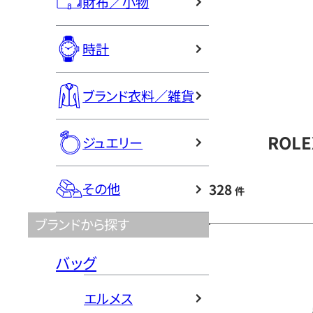
財布／小物
時計
ブランド衣料／雑貨
ROL
ジュエリー
その他
328
件
ブランドから探す
バッグ
エルメス