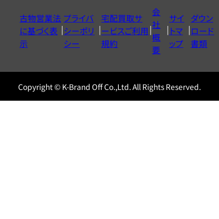
イ
会
古物営業法
プライバ
宅配買取サ
サイ
ダウン
ヤ
社
に基づく表
シーポリ
ービスご利用
トマ
ロード
ル
概
示
シー
規約
ップ
書類
0120604117
要
Copyright © K-Brand Off Co.,Ltd. All Rights Reserved.