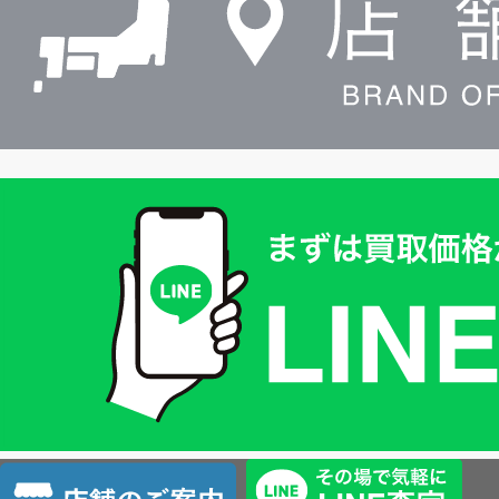
買
取
価
格
は
LINE
簡
単
査
店
定