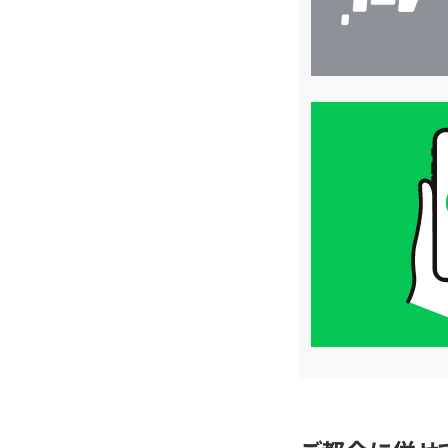
買
取
価
格
は
LINE
簡
単
査
定