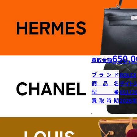
650,0
買取金額
ブランド
ROLEX
商品名
デイト
型番
69173
買取時期
2026