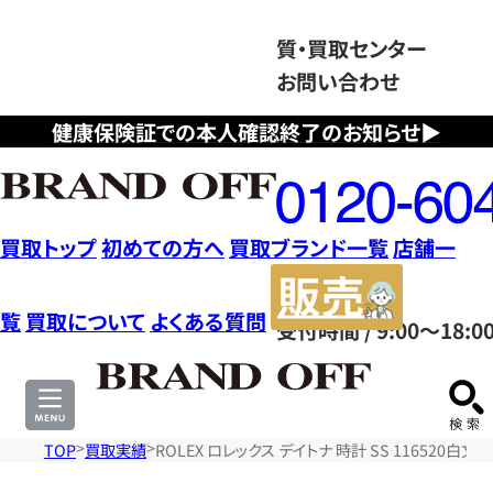
質・買取センター
お問い合わせ
健康保険証での本人確認終了のお知らせ▶
フ
リ
ー
ダ
買取トップ
初めての方へ
買取ブランド一覧
店舗一
イ
販
ヤ
売
覧
買取について
よくある質問
受付時間 / 9:00～18:0
ル
サ
0120604117
イ
ト
TOP
買取実績
ROLEX ロレックス デイトナ 時計 SS 116520