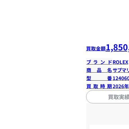
1,850
買取金額
ブランド
ROLEX
商品名
サブマ
型番
12406
買取時期
2026
買取実