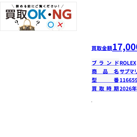
17,00
買取金額
ブランド
ROLEX
商品名
サブマ
型番
11665
買取時期
2026