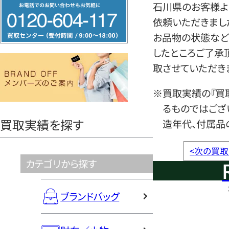
フ
石川県のお客様よ
リ
依頼いただきまし
ー
お品物の状態など
ダ
したところご了承
イ
取させていただき
ヤ
※買取実績の『買
ル
るものではござ
0120604117
買取実績を探す
造年代、付属品
<
次の買取
カテゴリから探す
ブランドバッグ