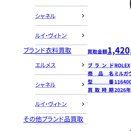
シャネル
ルイ・ヴィトン
1,420
ブランド衣料買取
買取金額
エルメス
ブランド
ROLEX
商品名
ミルガ
型番
11640
シャネル
買取時期
2026
ルイ・ヴィトン
その他ブランド品買取