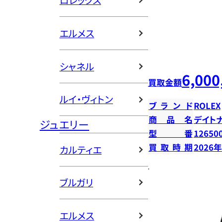
ロレックス
エルメス
シャネル
6,000
買取金額
ルイ・ヴィトン
ブランド
ROLEX
商品名
デイト
ジュエリー
型番
12650
買取時期
2026
カルティエ
ブルガリ
エルメス