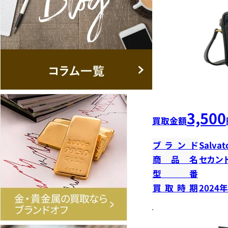
3,500
買取金額
ブランド
Salvat
商品名
セカン
型番
買取時期
2024