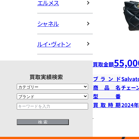
エルメス
シャネル
ルイ・ヴィトン
55,00
買取金額
買取実績検索
ブランド
Salvat
商品名
チェー
型番
買取時期
2024