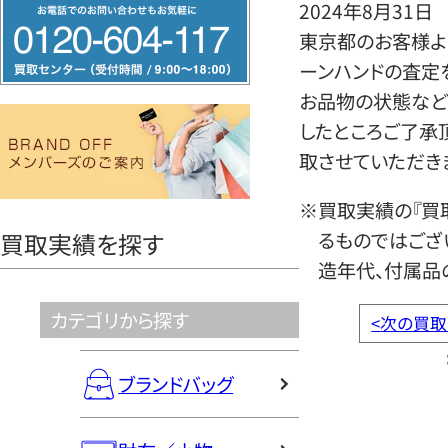
フ
2024年8月31日
リ
東京都のお客様より
ー
ーンハンドの査定
ダ
お品物の状態など
イ
したところご了承
ヤ
取させていただき
ル
※買取実績の『買
0120604117
るものではござ
買取実績を探す
造年代、付属品
カテゴリから探す
<
次の買取
ブランドバッグ