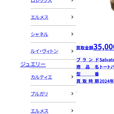
ロレックス
エルメス
シャネル
35,00
買取金額
ルイ・ヴィトン
ブランド
Salvat
ジュエリー
商品名
トート
型番
カルティエ
買取時期
2024
ブルガリ
エルメス