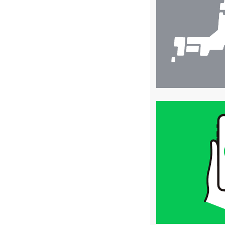
検
索
買
取
価
格
は
LINE
簡
単