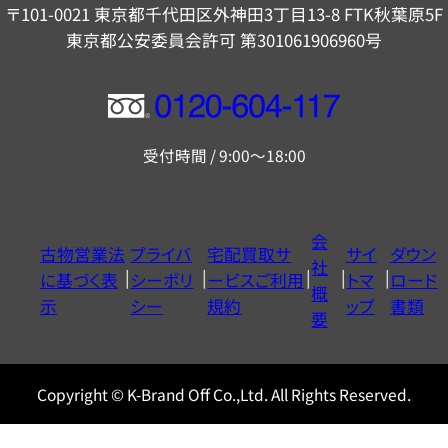
〒101-0021 東京都千代田区外神田3丁目13-8 FTK秋葉原5F
東京都公安委員会許可 第301061906960号
フ
リ
受付時間 / 9:00～18:00
ー
ダ
イ
会
古物営業法
プライバ
宅配買取サ
サイ
ダウン
ヤ
社
に基づく表
シーポリ
ービスご利用
トマ
ロード
ル
概
示
シー
規約
ップ
書類
0120604117
要
Copyright © K-Brand Off Co.,Ltd. All Rights Reserved.