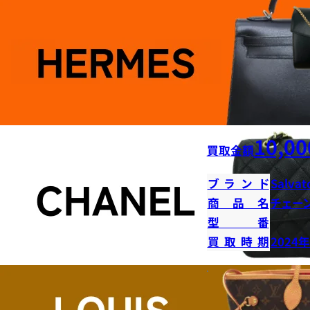
10,00
買取金額
ブランド
Salvat
商品名
チェー
型番
買取時期
2024