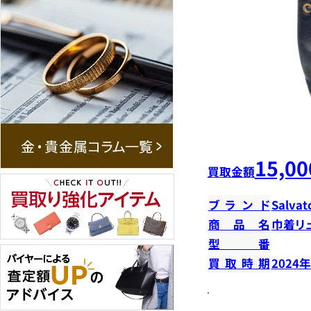
15,00
買取金額
ブランド
Salvat
商品名
巾着リ
型番
買取時期
2024