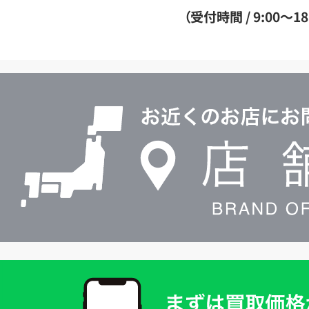
ダ
（受付時間 / 9:00～18
イ
ヤ
ル
店
0120604117
舗
検
索
買
取