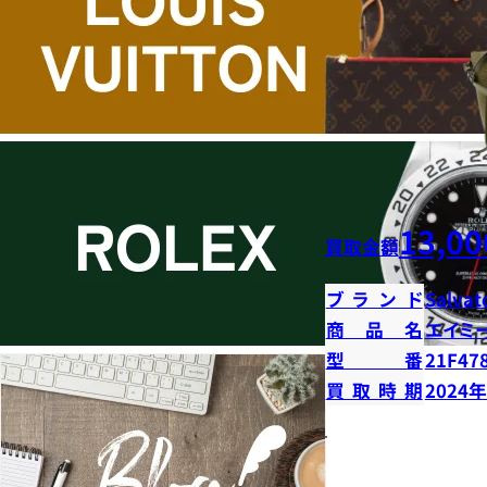
13,00
買取金額
ブランド
Salvat
商品名
エイミ
型番
21F47
買取時期
2024