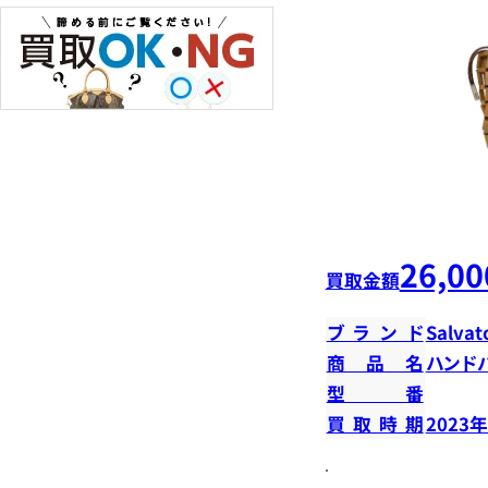
26,00
買取金額
ブランド
Salvat
商品名
ハンド
型番
買取時期
2023