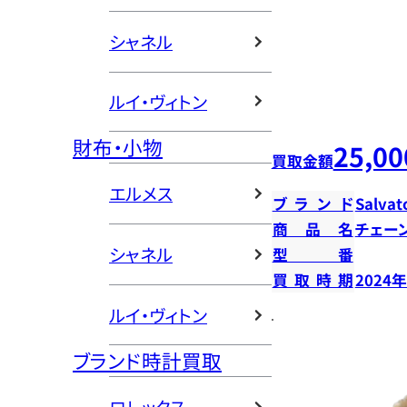
シャネル
ルイ・ヴィトン
財布・小物
25,00
買取金額
エルメス
ブランド
Salvat
商品名
チェー
シャネル
型番
買取時期
2024
ルイ・ヴィトン
ブランド時計買取