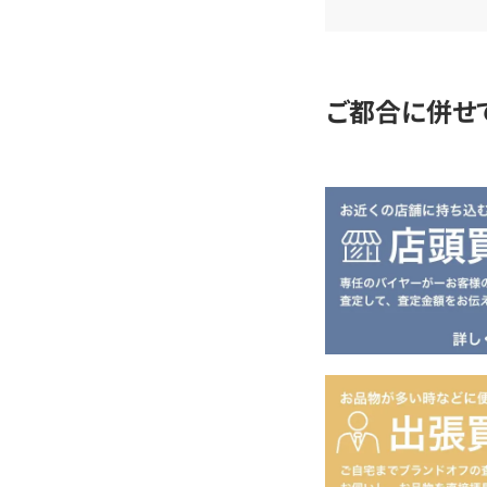
査
定
ご都合に併せ