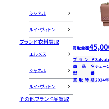
シャネル
ルイ・ヴィトン
ブランド衣料買取
45,00
買取金額
エルメス
ブランド
Salvat
商品名
チェー
シャネル
型番
買取時期
2024
ルイ・ヴィトン
その他ブランド品買取