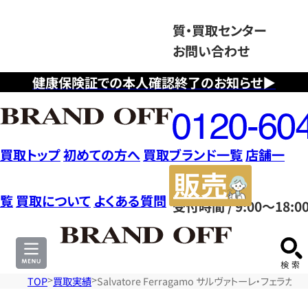
質・買取センター
お問い合わせ
健康保険証での本人確認終了のお知らせ▶
フ
リ
ー
ダ
買取トップ
初めての方へ
買取ブランド一覧
店舗一
イ
販
ヤ
売
覧
買取について
よくある質問
受付時間 / 9:00～18:0
ル
サ
0120604117
イ
ト
TOP
買取実績
Salvatore Ferragamo サルヴァトーレ・フェラ