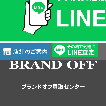
価
格
は
LINE
簡
単
査
店
定
舗
の
ご
案
内
ブランドオフ買取センター