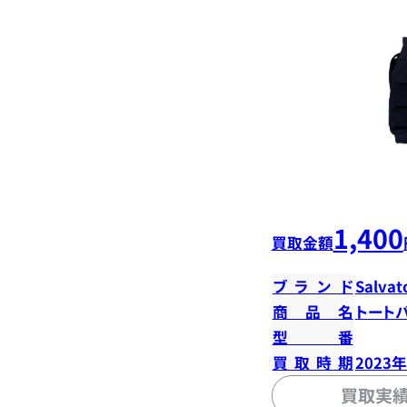
1,400
買取金額
ブランド
Salvat
商品名
トート
型番
買取時期
2023
買取実