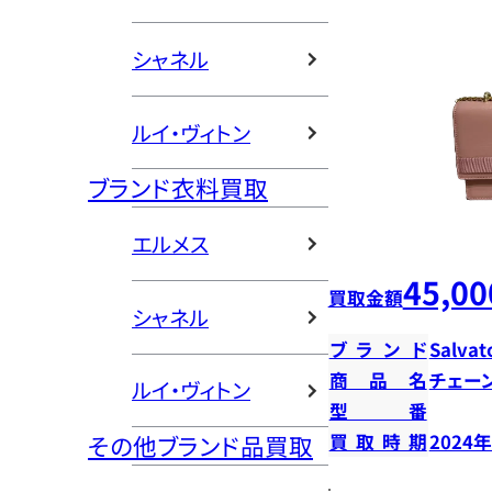
シャネル
ルイ・ヴィトン
ブランド衣料買取
エルメス
45,00
買取金額
シャネル
ブランド
Salvat
商品名
チェー
ルイ・ヴィトン
型番
その他ブランド品買取
買取時期
2024