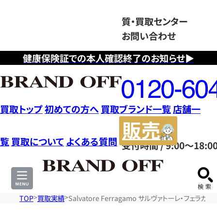
質・買取センター
お問い合わせ
健康保険証での本人確認終了のお知らせ▶
フ
リ
ー
ダ
買取トップ
初めての方へ
買取ブランド一覧
店舗一
イ
販
ヤ
売
覧
買取について
よくある質問
受付時間 / 9:00～18:0
ル
サ
0120604117
イ
ト
TOP
買取実績
Salvatore Ferragamo サルヴァトーレ・フェ