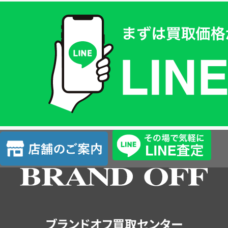
買
取
価
格
は
LINE
簡
単
査
店
定
舗
の
ご
案
内
ブランドオフ買取センター