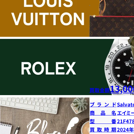
13,00
買取金額
ブランド
Salvat
商品名
エイミ
型番
21F47
買取時期
2024