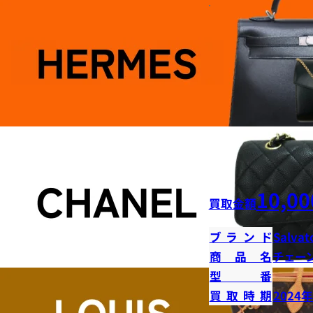
10,00
買取金額
ブランド
Salvat
商品名
チェー
型番
買取時期
2024