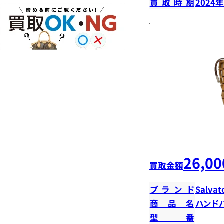
買取時期
2024
26,00
買取金額
ブランド
Salvat
商品名
ハンド
型番