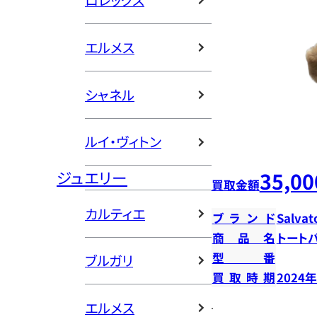
ロレックス
エルメス
シャネル
ルイ・ヴィトン
ジュエリー
35,00
買取金額
カルティエ
ブランド
Salvat
商品名
トート
型番
ブルガリ
買取時期
2024
エルメス