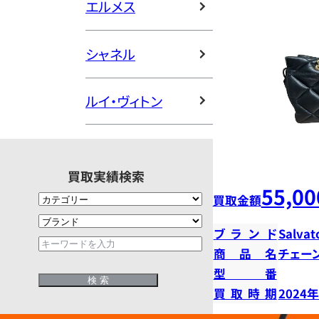
エルメス
シャネル
ルイ・ヴィトン
買取実績検索
55,00
買取金額
ブランド
Salvat
商品名
チェー
型番
買取時期
2024