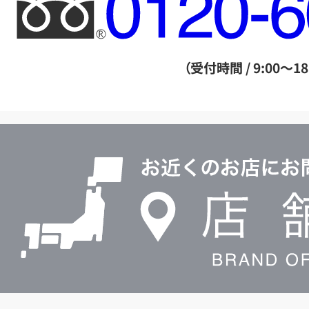
リ
ー
ダ
（受付時間 / 9:00～18
イ
ヤ
ル
店
0120604117
舗
検
索