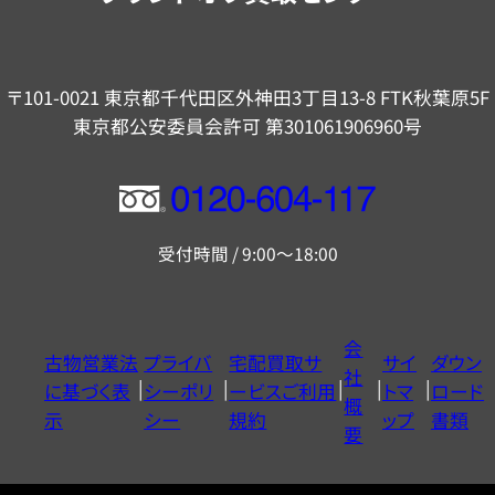
〒101-0021 東京都千代田区外神田3丁目13-8 FTK秋葉原5F
東京都公安委員会許可 第301061906960号
フ
リ
受付時間 / 9:00～18:00
ー
ダ
イ
会
古物営業法
プライバ
宅配買取サ
サイ
ダウン
ヤ
社
に基づく表
シーポリ
ービスご利用
トマ
ロード
ル
概
示
シー
規約
ップ
書類
0120604117
要