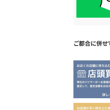
簡
単
査
定
ご都合に併せ