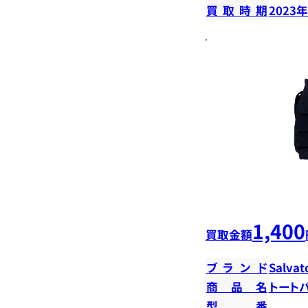
買取時期
2023
1,400
買取金額
ブランド
Salvat
商品名
トート
型番