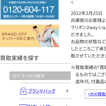
フ
て
リ
2022年3月25日
ー
兵庫県のお客様より
ダ
ラリボン2way
イ
だきました。
ヤ
お品物の状態など
ル
したところご了承
0120604117
取させていただき
買取実績を探す
※買取実績の『買
るものではござ
カテゴリから探す
造年代、付属品
ブランドバッグ
<
次の買取