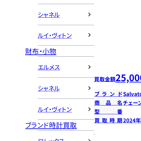
シャネル
ルイ・ヴィトン
財布・小物
エルメス
25,00
買取金額
シャネル
ブランド
Salvat
商品名
チェー
ルイ・ヴィトン
型番
買取時期
2024
ブランド時計買取