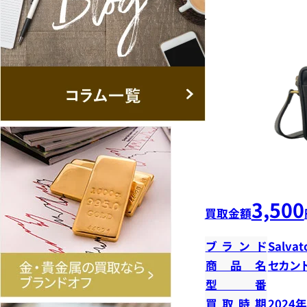
3,500
買取金額
ブランド
Salvat
商品名
セカン
型番
買取時期
2024