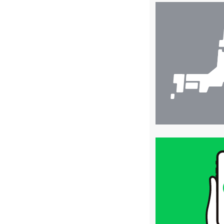
店
舗
検
索
買
取
価
格
は
LINE