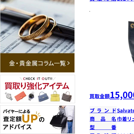
15,00
買取金額
ブランド
Salvat
商品名
巾着リ
型番