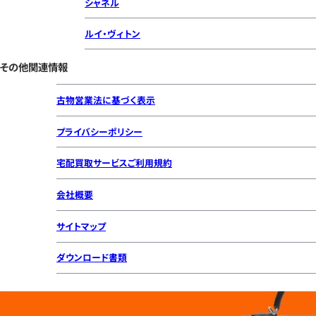
シャネル
ルイ・ヴィトン
その他関連情報
古物営業法に基づく表示
プライバシーポリシー
宅配買取サービスご利用規約
会社概要
サイトマップ
ダウンロード書類