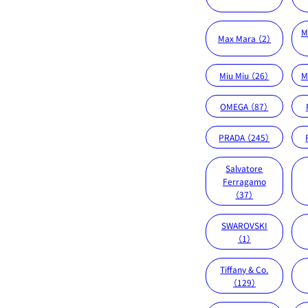
M
Max Mara （2）
Miu Miu （26）
M
OMEGA （87）
PRADA （245）
Salvatore
Ferragamo
（37）
SWAROVSKI
（1）
Tiffany & Co.
（129）