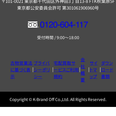
〒101-0021 東京都千代田区外神田3丁目13-8 FTK秋葉原5F
東京都公安委員会許可 第301061906960号
フ
リ
受付時間 / 9:00～18:00
ー
ダ
イ
会
古物営業法
プライバ
宅配買取サ
サイ
ダウン
ヤ
社
に基づく表
シーポリ
ービスご利用
トマ
ロード
ル
概
示
シー
規約
ップ
書類
0120604117
要
Copyright © K-Brand Off Co.,Ltd. All Rights Reserved.