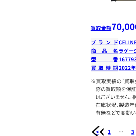
70,00
買取金額
ブランド
CELIN
商品名
ラゲー
型番
16779
買取時期
2022
※買取実績の『買取
際の買取額を保証
はございません。相
在庫状況、製造年
有無などで変動い
<
1
…
3