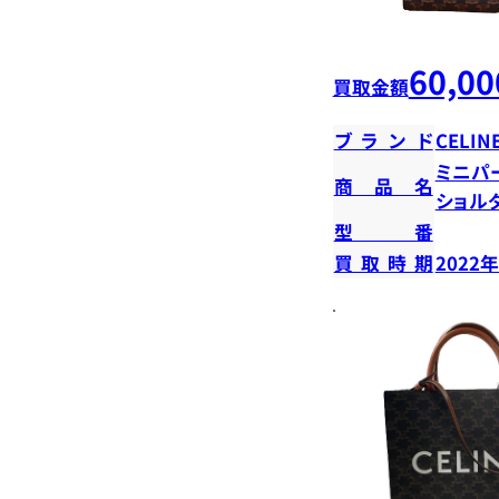
60,00
買取金額
ブランド
CELIN
ミニパ
商品名
ショル
型番
買取時期
2022