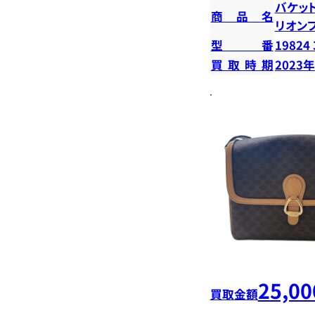
バケッ
商品名
リオン
型番
19824
買取時期
2023
25,00
買取金額