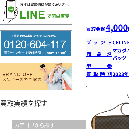
4,000
買取金額
フ
ブランド
CELIN
リ
マカダ
ー
商品名
バッグ
ダ
型番
イ
買取時期
2023
ヤ
ル
0120604117
買取実績を探す
カテゴリから探す