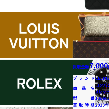
7,000
買取金額
ブランド
CELIN
コンパ
商品名
ォレッ
型番
10B66
買取時期
2023