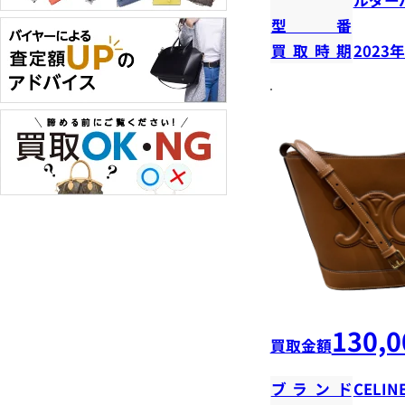
型番
買取時期
2023
130,0
買取金額
ブランド
CELIN