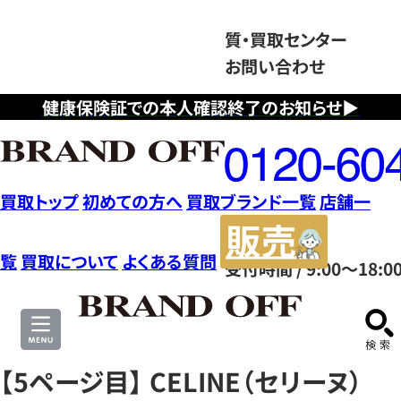
質・買取センター
お問い合わせ
健康保険証での本人確認終了のお知らせ▶
フ
リ
ー
ダ
買取トップ
初めての方へ
買取ブランド一覧
店舗一
イ
販
ヤ
売
覧
買取について
よくある質問
受付時間 / 9:00～18:0
ル
サ
0120604117
イ
ト
【5ページ目】 CELINE（セリーヌ）