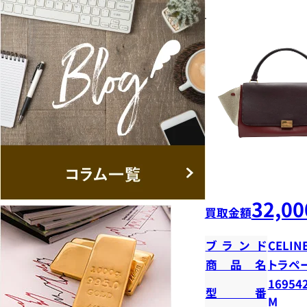
32,00
買取金額
ブランド
CELIN
商品名
トラペ
16954
型番
M