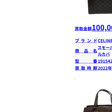
100,0
買取金額
ブランド
CELIN
スモー
商品名
ルカバ
型番
19154
買取時期
2022