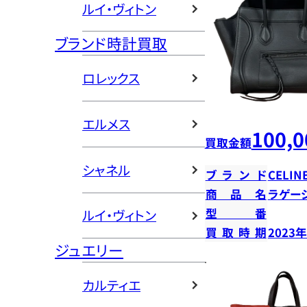
ルイ・ヴィトン
ブランド時計買取
ロレックス
エルメス
100,0
買取金額
シャネル
ブランド
CELIN
商品名
ラゲー
型番
ルイ・ヴィトン
買取時期
2023
ジュエリー
カルティエ