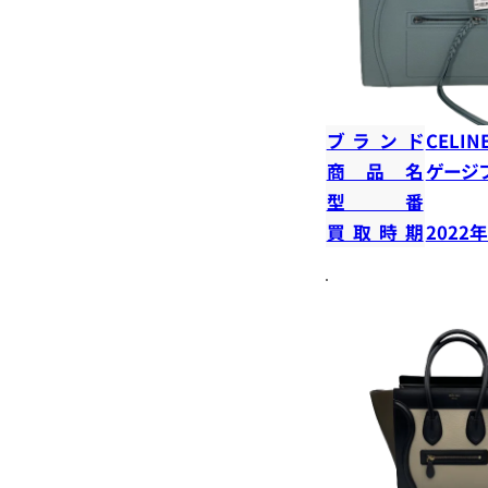
ブランド
CELIN
商品名
ゲージ
型番
買取時期
2022