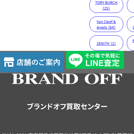
TORY BURCH
（25）
Van Cleef &
Arpels （64）
ZENITH （2）
店
舗
の
ご
案
内
ブランドオフ買取センター