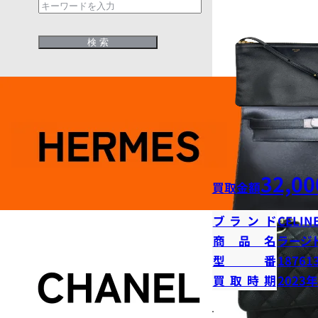
32,00
買取金額
ブランド
CELIN
商品名
ラージ
型番
18761
買取時期
2023