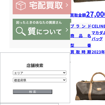
27,00
買取金額
ブランド
CELIN
マカダ
商品名
バッグ
型番
買取時期
2023
店舗検索