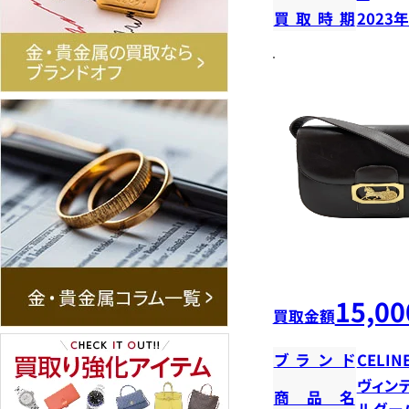
買取時期
2023
15,00
買取金額
ブランド
CELIN
ヴィンテ
商品名
ルダー