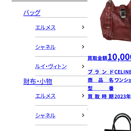
バッグ
エルメス
シャネル
10,00
買取金額
ルイ・ヴィトン
ブランド
CELIN
財布・小物
商品名
ワンシ
型番
エルメス
買取時期
2023
シャネル