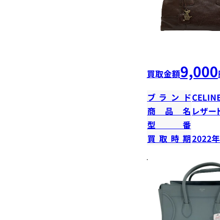
9,000
買取金額
ブランド
CELIN
商品名
レザー
型番
買取時期
2022