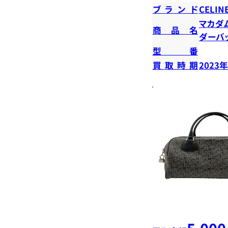
ブランド
CELIN
マカダ
商品名
ダーバ
型番
買取時期
2023