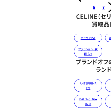
6
7
CELINE（セ
買取品
バッグ （95）
財
ファッション・衣
類 （2）
ブランドオフ
ラン
ANTEPRIMA
（2）
BALENCIAGA
（63）