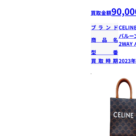
90,00
買取金額
ブランド
CELIN
バルー
商品名
2WAY
型番
買取時期
2023