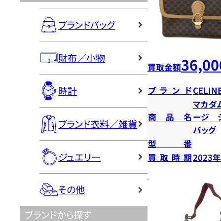
ブランドバッグ
財布／小物
36,00
買取金額
時計
ブランド
CELIN
マカダ
商品名
ージ 
ブランド衣料／雑貨
バッグ
型番
ジュエリー
買取時期
2023
その他
ブランドから探す