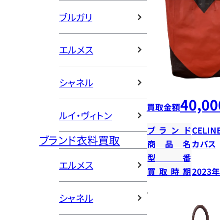
ブルガリ
エルメス
シャネル
40,00
買取金額
ルイ・ヴィトン
ブランド
CELIN
ブランド衣料買取
商品名
カバス
型番
エルメス
買取時期
2023
シャネル