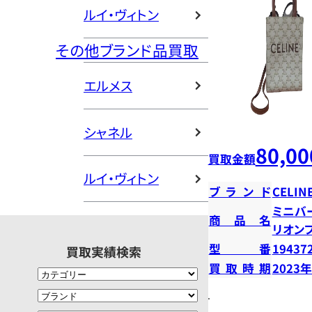
ルイ・ヴィトン
その他ブランド品買取
エルメス
シャネル
80,00
買取金額
ルイ・ヴィトン
ブランド
CELIN
ミニバ
商品名
リオン
型番
19437
買取実績検索
買取時期
2023