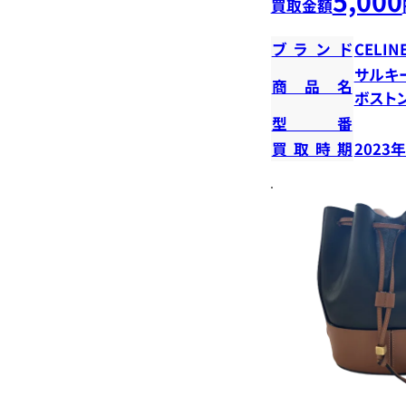
5,000
買取金額
ブランド
CELIN
サルキ
商品名
ボスト
型番
買取時期
2023