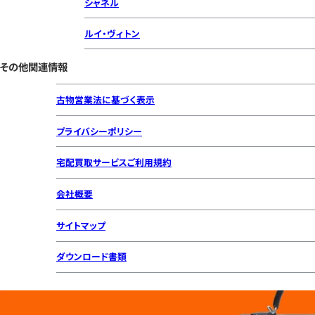
シャネル
ルイ・ヴィトン
その他関連情報
古物営業法に基づく表示
プライバシーポリシー
宅配買取サービスご利用規約
会社概要
サイトマップ
ダウンロード書類