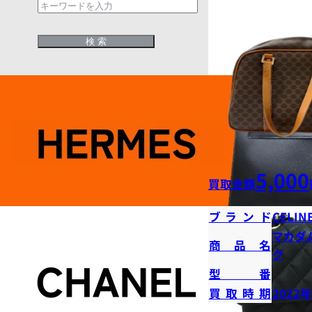
5,000
買取金額
ブランド
CELIN
マカダ
商品名
グ
型番
買取時期
2022