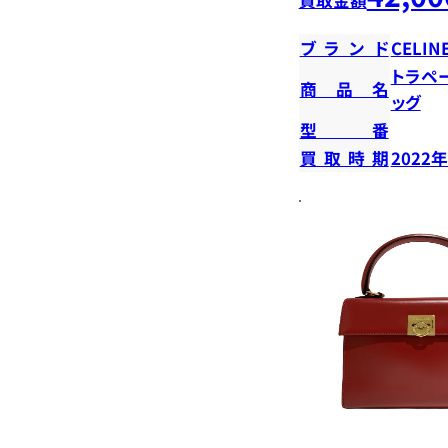
ブランド
CELIN
トラペ
商品名
ッグ
型番
買取時期
2022