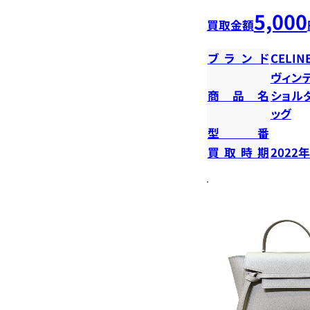
5,000
買取金額
ブランド
CELIN
ヴィンテ
商品名
ショル
ッグ
型番
買取時期
2022