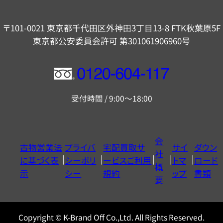
〒101-0021 東京都千代田区外神田3丁目13-8 FTK秋葉原5F
東京都公安委員会許可 第301061906960号
フ
リ
受付時間 / 9:00～18:00
ー
ダ
イ
会
古物営業法
プライバ
宅配買取サ
サイ
ダウン
ヤ
社
に基づく表
シーポリ
ービスご利用
トマ
ロード
ル
概
示
シー
規約
ップ
書類
0120604117
要
Copyright © K-Brand Off Co.,Ltd. All Rights Reserved.