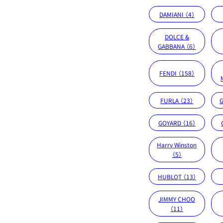
DAMIANI （4）
DOLCE &
GABBANA （6）
FENDI （158）
FURLA （23）
G
GOYARD （16）
Harry Winston
（5）
HUBLOT （13）
JIMMY CHOO
（11）