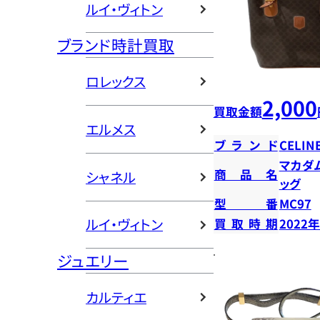
ルイ・ヴィトン
ブランド時計買取
ロレックス
2,000
買取金額
エルメス
ブランド
CELIN
マカダ
商品名
シャネル
ッグ
型番
MC97
ルイ・ヴィトン
買取時期
2022
ジュエリー
カルティエ