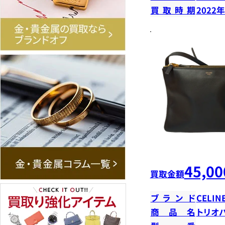
買取時期
2022
45,00
買取金額
ブランド
CELIN
商品名
トリオ