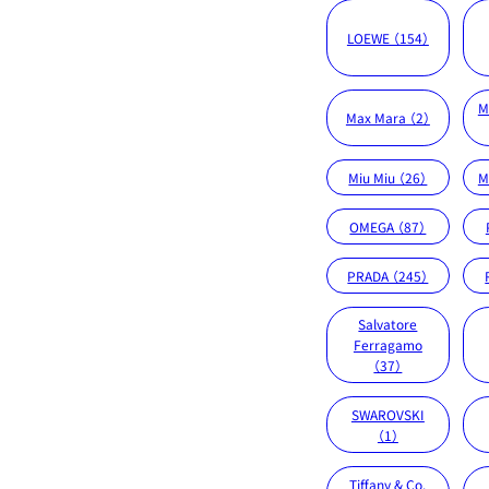
LOEWE （154）
M
Max Mara （2）
Miu Miu （26）
M
OMEGA （87）
PRADA （245）
Salvatore
Ferragamo
（37）
SWAROVSKI
（1）
Tiffany & Co.