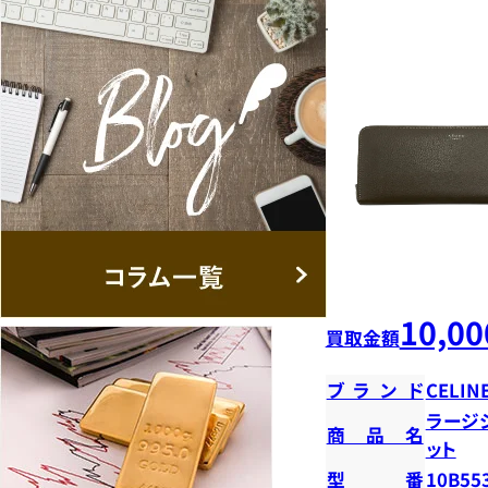
10,00
買取金額
ブランド
CELIN
ラージ
商品名
ット
型番
10B55