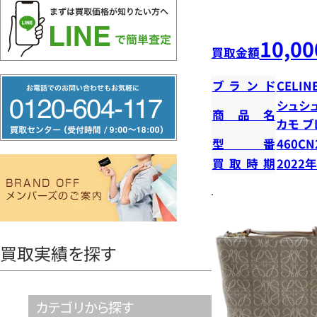
10,00
買取金額
フ
ブランド
CELIN
リ
シュシュ
商品名
カモ ブ
ー
型番
460CN
ダ
買取時期
2022
イ
ヤ
ル
0120604117
買取実績を探す
カテゴリから探す