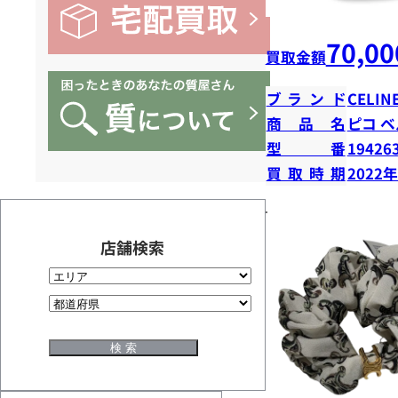
70,00
買取金額
ブランド
CELIN
商品名
ピコ 
型番
19426
買取時期
2022
店舗検索