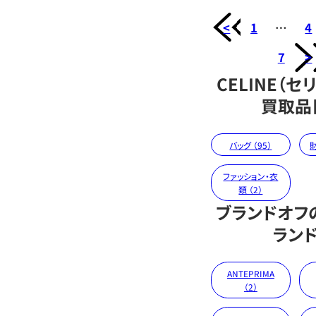
<
1
…
4
7
>
CELINE（セ
買取品
バッグ （95）
財
ファッション・衣
類 （2）
ブランドオフ
ラン
ANTEPRIMA
（2）