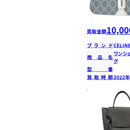
10,00
買取金額
ブランド
CELIN
ワンシ
商品名
グ
型番
買取時期
2022