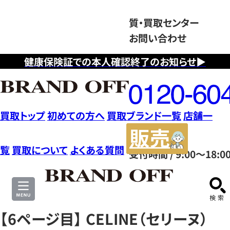
質・買取センター
お問い合わせ
健康保険証での本人確認終了のお知らせ▶
フ
リ
ー
ダ
買取トップ
初めての方へ
買取ブランド一覧
店舗一
イ
販
ヤ
売
覧
買取について
よくある質問
受付時間 / 9:00～18:0
ル
サ
0120604117
イ
ト
【6ページ目】 CELINE（セリーヌ）