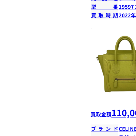
型番
19597 
買取時期
2022
110,0
買取金額
ブランド
CELIN