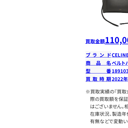
110,0
買取金額
ブランド
CELIN
商品名
ベルト
型番
18910
買取時期
2022
※買取実績の『買取
際の買取額を保証
はございません。相
在庫状況、製造年
有無などで変動い