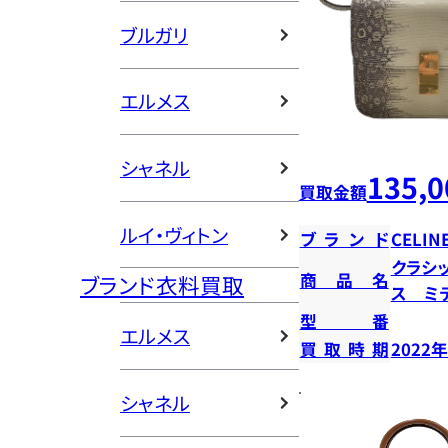
ブルガリ
エルメス
シャネル
135,0
買取金額
ルイ・ヴィトン
ブランド
CELIN
クラシ
商品名
ブランド衣料買取
ス ミ
型番
エルメス
買取時期
2022
シャネル