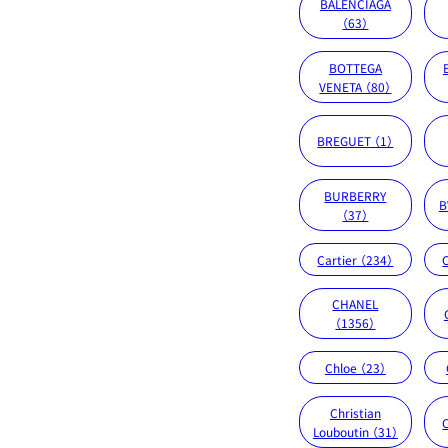
BALENCIAGA
（63）
BOTTEGA
VENETA （80）
BREGUET （1）
BURBERRY
B
（37）
Cartier （234）
CHANEL
（1356）
Chloe （23）
Christian
Louboutin （31）