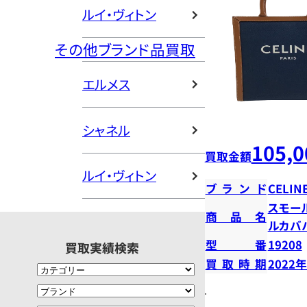
ルイ・ヴィトン
その他ブランド品買取
エルメス
シャネル
105,0
買取金額
ルイ・ヴィトン
ブランド
CELIN
スモー
商品名
ルカバ
型番
19208
買取実績検索
買取時期
2022