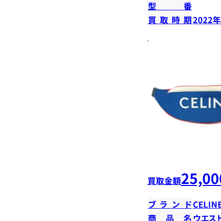
型番
買取時期
2022
25,00
買取金額
ブランド
CELIN
商品名
ウエス