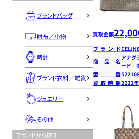
ブランドバッグ
22,00
買取金額
財布／小物
ブランド
CELIN
時計
アナグ
商品名
ード 
型番
52210
ブランド衣料／雑貨
買取時期
2022
ジュエリー
その他
ブランドから探す