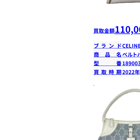
110,0
買取金額
ブランド
CELIN
商品名
ベルト
型番
18900
買取時期
2022