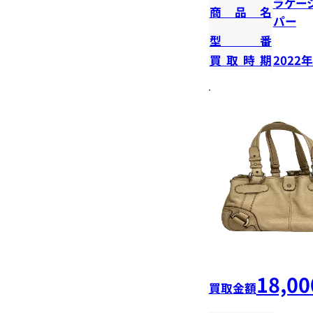
ラゲー
商品名
パー
型番
買取時期
2022
18,00
買取金額