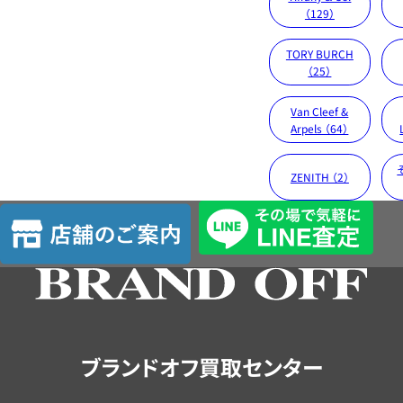
（129）
TORY BURCH
（25）
Van Cleef &
Arpels （64）
ZENITH （2）
店
舗
の
ご
案
内
ブランドオフ買取センター