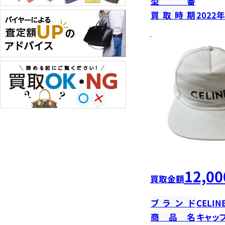
型番
買取時期
2022
12,00
買取金額
ブランド
CELIN
商品名
キャッ