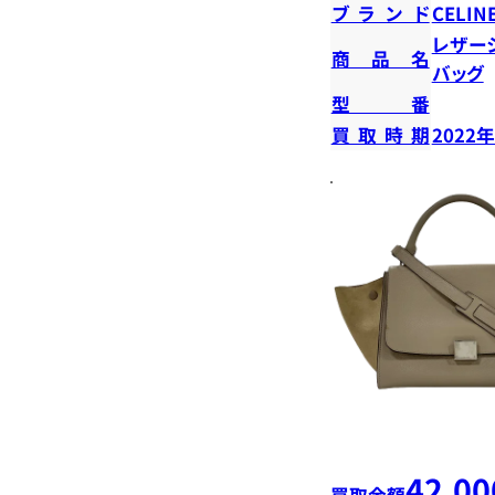
ブランド
CELIN
レザー
商品名
バッグ
型番
買取時期
2022
42,00
買取金額