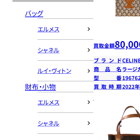
バッグ
エルメス
80,00
買取金額
シャネル
ブランド
CELIN
商品名
ラージ
ルイ・ヴィトン
型番
19676
財布・小物
買取時期
2022
エルメス
シャネル