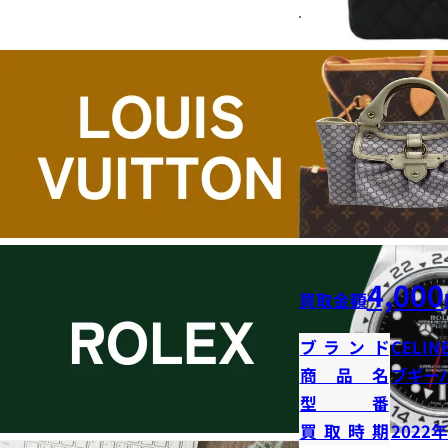
4,000
買取金額
ブランド
CELIN
商品名
ブギー
型番
買取時期
2022