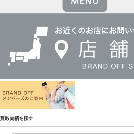
店
舗
検
索
買取実績を探す