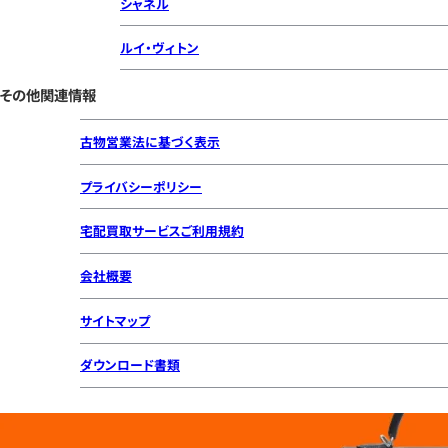
シャネル
ルイ・ヴィトン
その他関連情報
古物営業法に基づく表示
プライバシーポリシー
宅配買取サービスご利用規約
会社概要
サイトマップ
ダウンロード書類