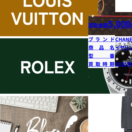
5,000
買取金額
ブランド
CHANE
商品名
イヤリ
型番
買取時期
2025