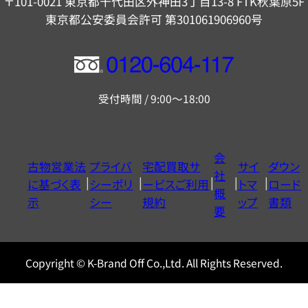
〒101-0021 東京都千代田区外神田3丁目13-8 FTK秋葉原5F
東京都公安委員会許可 第301061906960号
フ
リ
受付時間 / 9:00～18:00
ー
ダ
イ
会
古物営業法
プライバ
宅配買取サ
サイ
ダウン
ヤ
社
に基づく表
シーポリ
ービスご利用
トマ
ロード
ル
概
示
シー
規約
ップ
書類
0120604117
要
Copyright © K-Brand Off Co.,Ltd. All Rights Reserved.