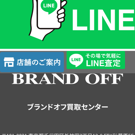
格
は
LINE
簡
単
査
店
定
舗
の
ご
案
内
ブランドオフ買取センター