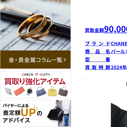
90,00
買取金額
ブランド
CHANE
商品名
パール
型番
買取時期
2024