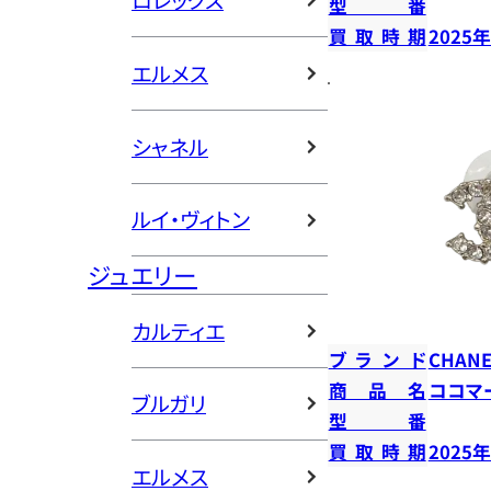
ロレックス
型番
買取時期
2025
エルメス
シャネル
ルイ・ヴィトン
ジュエリー
カルティエ
ブランド
CHANE
商品名
ココマ
ブルガリ
型番
買取時期
2025
エルメス