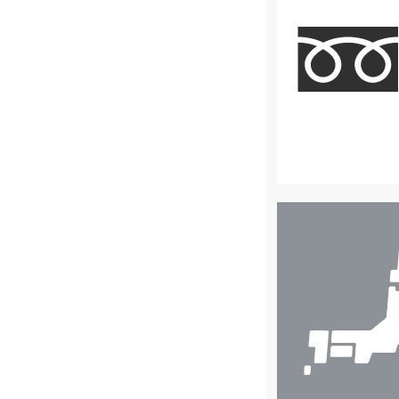
店
舗
検
索