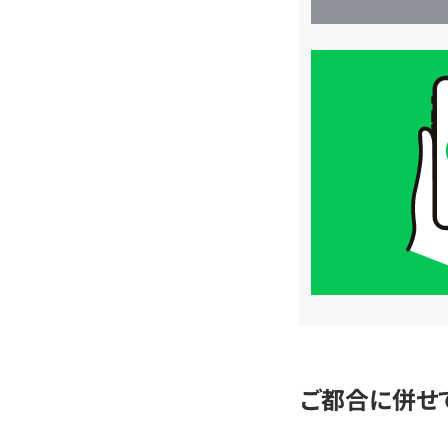
買
取
価
格
は
LINE
簡
単
査
定
ご都合に併せ