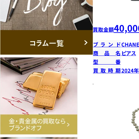
40,00
買取金額
ブランド
CHANE
商品名
ピアス
型番
買取時期
2024