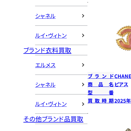
シャネル
ルイ・ヴィトン
ブランド衣料買取
エルメス
ブランド
CHANE
シャネル
商品名
ピアス
型番
買取時期
2025
ルイ・ヴィトン
その他ブランド品買取