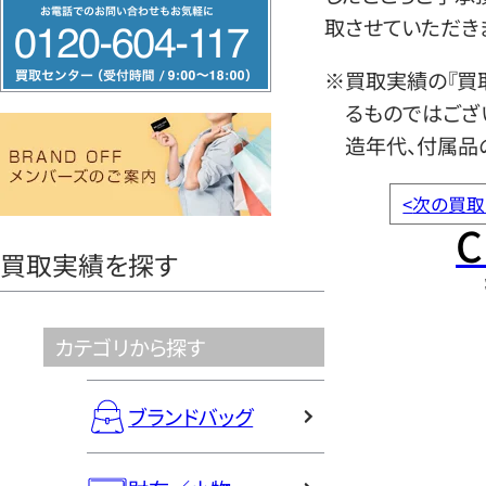
フ
取させていただき
リ
ー
※買取実績の『買
ダ
るものではござ
イ
造年代、付属品
ヤ
ル
<
次の買取
C
0120604117
買取実績を探す
カテゴリから探す
ブランドバッグ