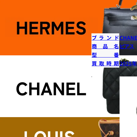
ブランド
CHANE
商品名
ピアス
型番
買取時期
2025