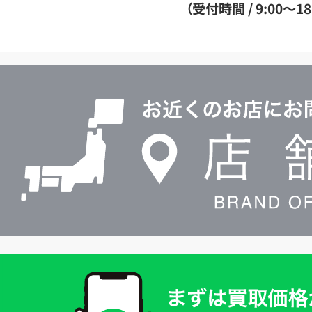
ダ
（受付時間 / 9:00～18
イ
ヤ
ル
店
0120604117
舗
検
索
買
取
価