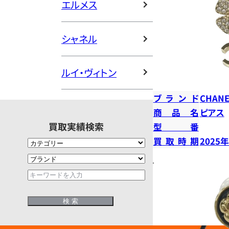
エルメス
シャネル
ルイ・ヴィトン
ブランド
CHANE
商品名
ピアス
買取実績検索
型番
買取時期
2025