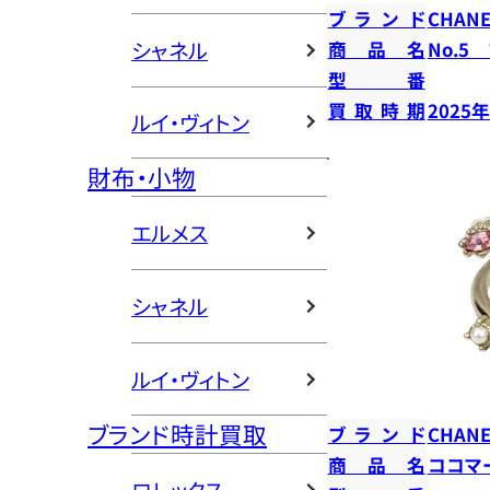
ブランド
CHANE
シャネル
商品名
No.5
型番
買取時期
2025
ルイ・ヴィトン
財布・小物
エルメス
シャネル
ルイ・ヴィトン
ブランド時計買取
ブランド
CHANE
商品名
ココマ