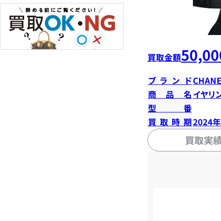
50,00
買取金額
ブランド
CHANE
商品名
イヤリ
型番
買取時期
2024
買取実