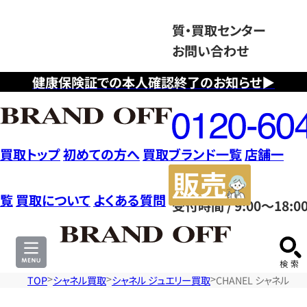
質・買取センター
お問い合わせ
健康保険証での本人確認終了のお知らせ▶
フ
リ
ー
ダ
買取トップ
初めての方へ
買取ブランド一覧
店舗一
イ
販
ヤ
売
覧
買取について
よくある質問
受付時間 / 9:00～18:0
ル
サ
0120604117
イ
ト
TOP
シャネル買取
シャネル ジュエリー買取
CHANEL シャネル 