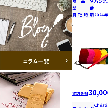
商品名
パンプ
型番
買取時期
2024
30,00
買取金額
Christ