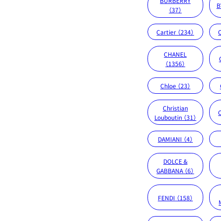
BURBERRY
B
（37）
Cartier （234）
CHANEL
（1356）
Chloe （23）
Christian
Louboutin （31）
DAMIANI （4）
DOLCE &
GABBANA （6）
FENDI （158）