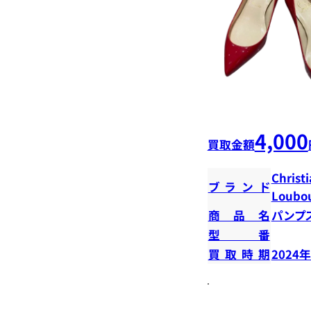
4,000
買取金額
Christ
ブランド
Loubou
商品名
パンプ
型番
買取時期
2024