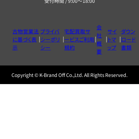
受付時間 / 9:00～18:00
ー
ダ
イ
会
古物営業法
プライバ
宅配買取サ
サイ
ダウン
ヤ
社
に基づく表
シーポリ
ービスご利用
トマ
ロード
ル
概
示
シー
規約
ップ
書類
0120604117
要
Copyright © K-Brand Off Co.,Ltd. All Rights Reserved.