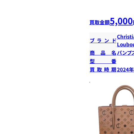
5,000
買取金額
Christ
ブランド
Loubou
商品名
パンプ
型番
買取時期
2024