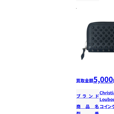
5,000
買取金額
Christ
ブランド
Loubou
商品名
コイン
型番