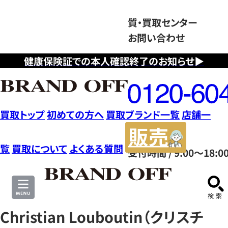
質・買取センター
お問い合わせ
健康保険証での本人確認終了のお知らせ▶
フ
リ
ー
ダ
買取トップ
初めての方へ
買取ブランド一覧
店舗一
イ
販
ヤ
売
覧
買取について
よくある質問
受付時間 / 9:00～18:0
ル
サ
0120604117
イ
ト
Christian Louboutin（クリスチ