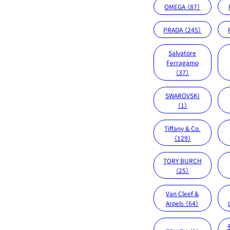
OMEGA （87）
PRADA （245）
Salvatore
Ferragamo
（37）
SWAROVSKI
（1）
Tiffany & Co.
（129）
TORY BURCH
（25）
Van Cleef &
Arpels （64）