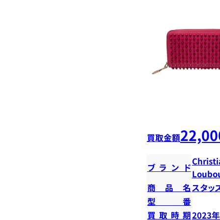
22,00
買取金額
Christ
ブランド
Loubou
商品名
スタッ
型番
買取時期
2023