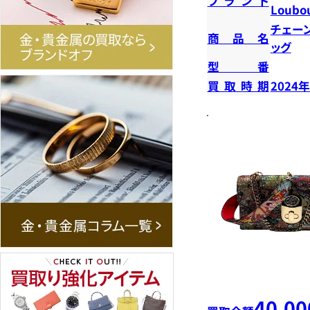
ブランド
Loubou
チェー
商品名
ッグ
型番
買取時期
2024
40,00