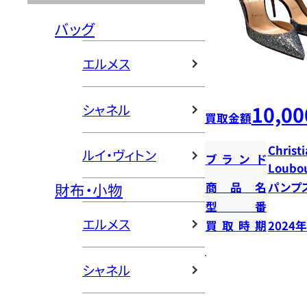
バッグ
エルメス
10,00
シャネル
買取金額
Christ
ルイ・ヴィトン
ブランド
Loubou
財布・小物
商品名
パンプ
型番
エルメス
買取時期
2024
シャネル