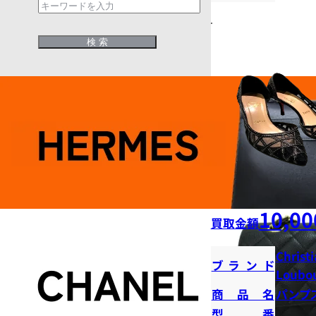
10,00
買取金額
Christ
ブランド
Loubou
商品名
パンプ
型番