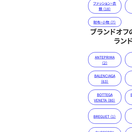
ファッション・衣
類 （18）
財布・小物 （7）
ブランドオフ
ラン
ANTEPRIMA
（2）
BALENCIAGA
（63）
BOTTEGA
VENETA （80）
BREGUET （1）