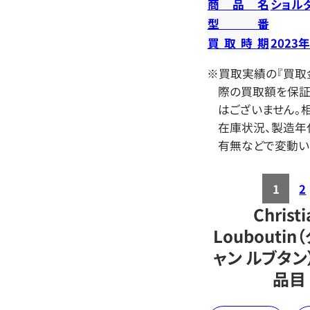
商品名
ショル
型番
買取時期
2023
※買取実績の『買取
際の買取額を保証
はございません。相
在庫状況、製造年
有無などで変動い
1
2
Christi
Loubouti
ャン ルブタ
品目