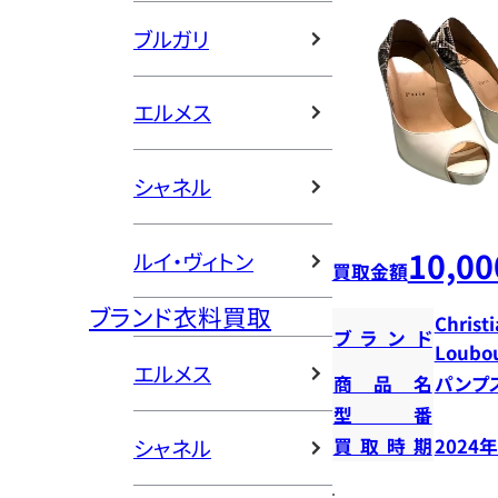
ブルガリ
エルメス
シャネル
10,00
ルイ・ヴィトン
買取金額
ブランド衣料買取
Christ
ブランド
Loubou
エルメス
商品名
パンプ
型番
シャネル
買取時期
2024