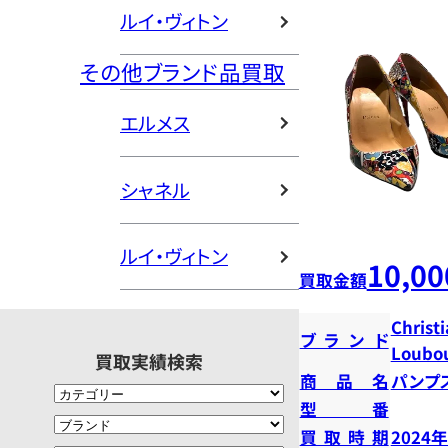
ルイ・ヴィトン
その他ブランド品買取
エルメス
シャネル
ルイ・ヴィトン
10,00
買取金額
Christ
ブランド
Loubou
買取実績検索
商品名
パンプ
型番
買取時期
2024