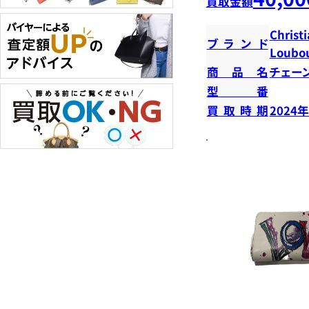
買取金額
Christ
ブランド
Loubou
商品名
チェー
型番
買取時期
2024