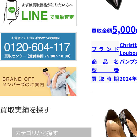
5,000
買取金額
フ
Christ
リ
ブランド
Loubou
ー
商品名
パンプ
ダ
型番
イ
買取時期
2024
ヤ
ル
0120604117
買取実績を探す
カテゴリから探す