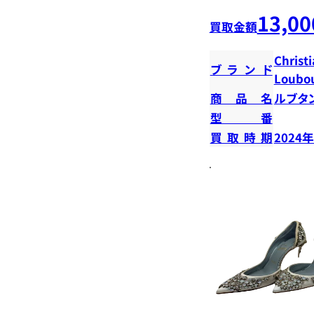
13,00
買取金額
Christ
ブランド
Loubou
商品名
ルブタ
型番
買取時期
2024