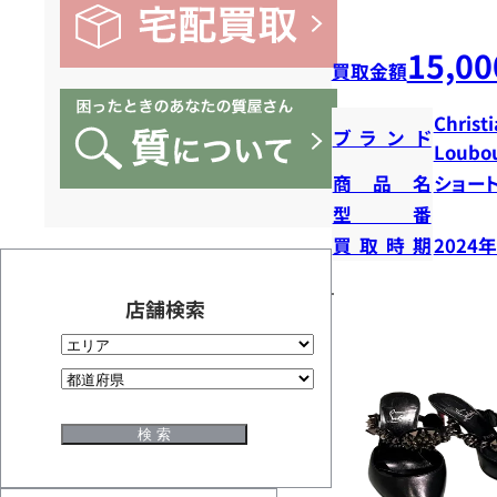
15,00
買取金額
Christ
ブランド
Loubou
商品名
ショー
型番
買取時期
2024
店舗検索