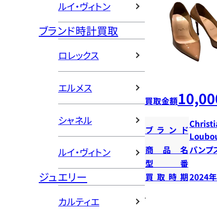
ルイ・ヴィトン
ブランド時計買取
ロレックス
エルメス
10,00
買取金額
シャネル
Christ
ブランド
Loubou
商品名
パンプ
ルイ・ヴィトン
型番
ジュエリー
買取時期
2024
カルティエ