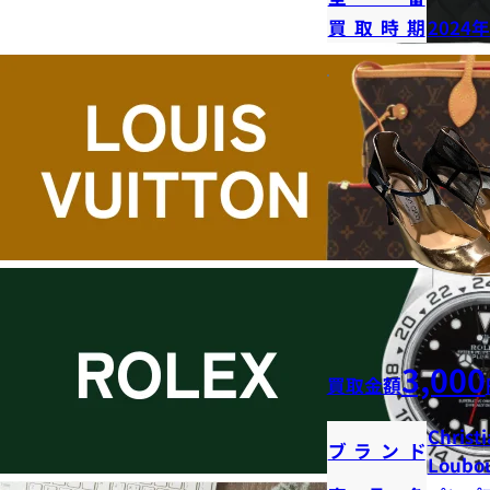
買取時期
2024
3,000
買取金額
Christ
ブランド
Loubou