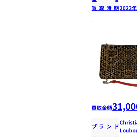
買取時期
2023
31,00
買取金額
Christ
ブランド
Loubou