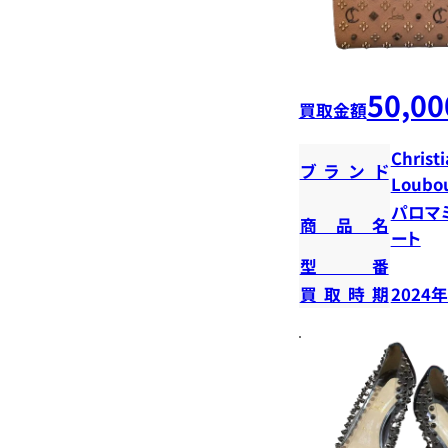
50,00
買取金額
Christ
ブランド
Loubou
パロマ
商品名
ート
型番
買取時期
2024