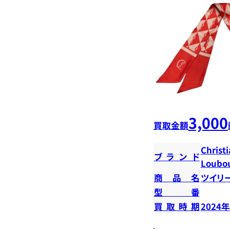
3,000
買取金額
Christ
ブランド
Loubou
商品名
ツイリ
型番
買取時期
2024