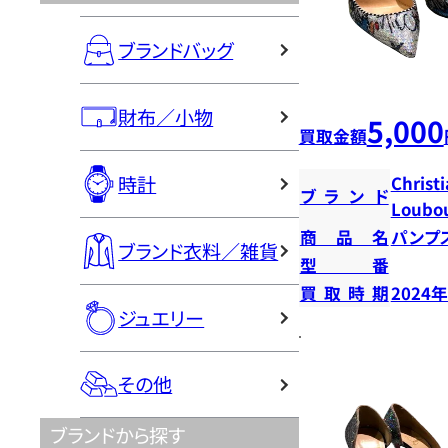
ブランドバッグ
財布／小物
5,000
買取金額
時計
Christ
ブランド
Loubou
商品名
パンプ
ブランド衣料／雑貨
型番
買取時期
2024
ジュエリー
その他
ブランドから探す