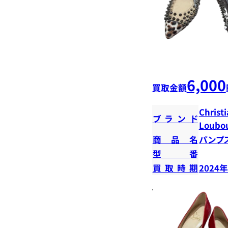
6,000
買取金額
Christ
ブランド
Loubou
商品名
パンプ
型番
買取時期
2024