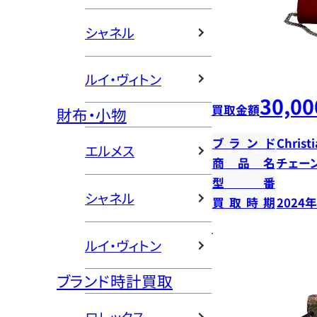
シャネル
ルイ・ヴィトン
30,00
買取金額
財布・小物
ブランド
Christ
エルメス
商品名
チェー
型番
シャネル
買取時期
2024
ルイ・ヴィトン
ブランド時計買取