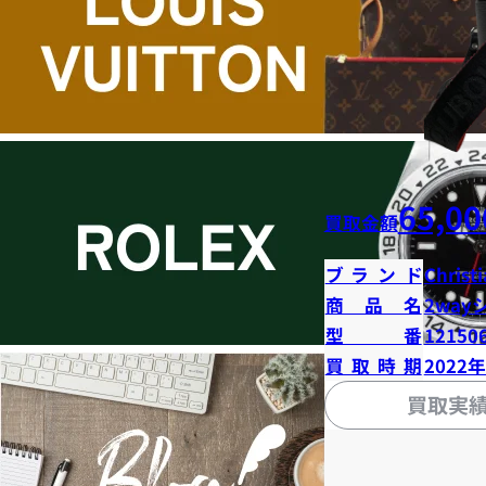
65,00
買取金額
ブランド
Christ
商品名
2way
型番
12150
買取時期
2022
買取実