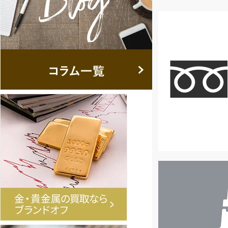
店
舗
検
索