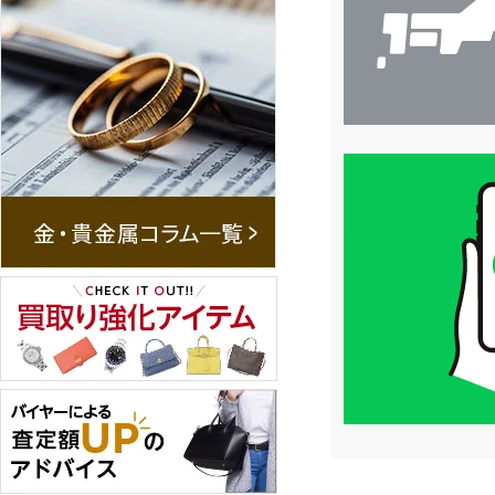
買
取
価
格
は
LINE
簡
単
査
定