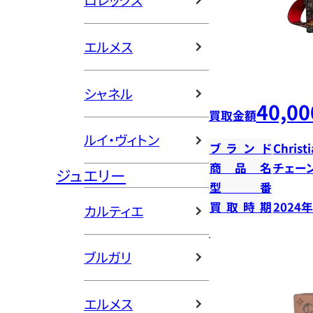
ロレックス
エルメス
シャネル
40,00
買取金額
ルイ・ヴィトン
ブランド
Christ
商品名
チェー
ジュエリー
型番
買取時期
2024
カルティエ
ブルガリ
エルメス