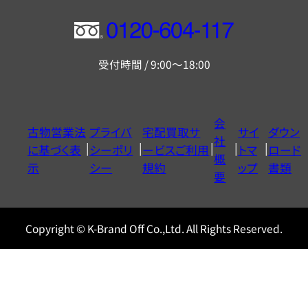
フ
リ
受付時間 / 9:00～18:00
ー
ダ
イ
会
古物営業法
プライバ
宅配買取サ
サイ
ダウン
ヤ
社
に基づく表
シーポリ
ービスご利用
トマ
ロード
ル
概
示
シー
規約
ップ
書類
0120604117
要
Copyright © K-Brand Off Co.,Ltd. All Rights Reserved.