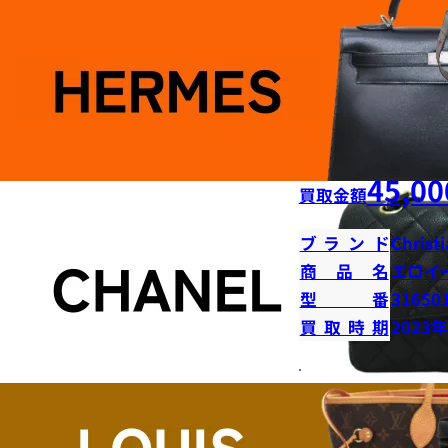
45,00
買取金額
ブランド
Christ
商品名
エロイ
型番
31650
買取時期
2023