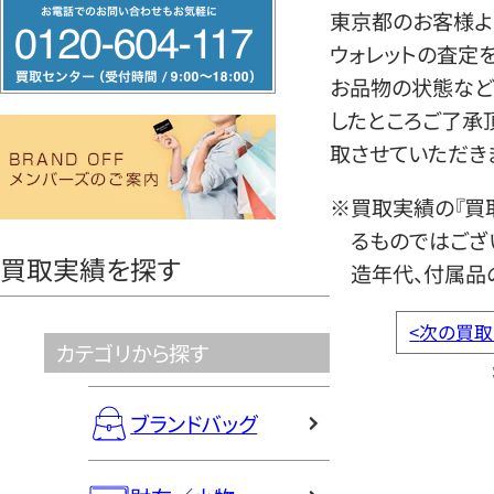
フ
東京都のお客様より
リ
ウォレットの査定
ー
お品物の状態など
ダ
したところご了承
イ
取させていただき
ヤ
ル
※買取実績の『買
0120604117
るものではござ
買取実績を探す
造年代、付属品
<
次の買取
カテゴリから探す
ブランドバッグ