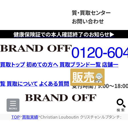
質・買取センター
お問い合わせ
健康保険証での本人確認終了のお知らせ▶
フ
リ
ー
ダ
買取トップ
初めての方へ
買取ブランド一覧
店舗一
イ
販
ヤ
売
覧
買取について
よくある質問
受付時間 / 9:00～18:0
ル
サ
0120604117
イ
ト
TOP
買取実績
Christian Louboutin クリスチャン ルブタ