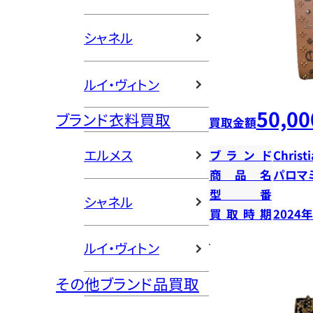
シャネル
ルイ・ヴィトン
50,00
ブランド衣料買取
買取金額
エルメス
ブランド
Christ
商品名
パロマ
型番
シャネル
買取時期
2024
ルイ・ヴィトン
その他ブランド品買取