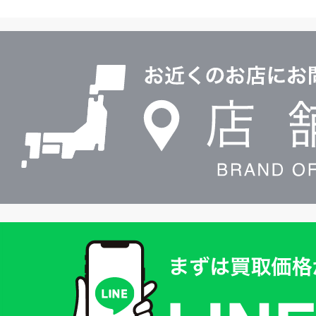
ヤ
ル
店
0120604117
舗
検
索
買
取
価
格