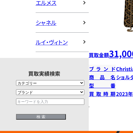
エルメス
シャネル
ルイ・ヴィトン
31,00
買取金額
ブランド
Christ
買取実績検索
商品名
ショル
型番
買取時期
2023