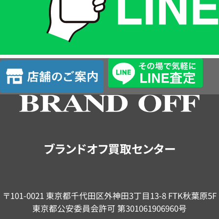
は
LINE
簡
単
査
店
定
舗
の
ご
案
内
ブランドオフ買取センター
〒101-0021 東京都千代田区外神田3丁目13-8 FTK秋葉原5F
東京都公安委員会許可 第301061906960号