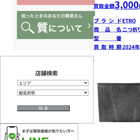
3,000
買取金額
ブランド
ETRO
商品名
二つ折
型番
買取時期
2024
店舗検索