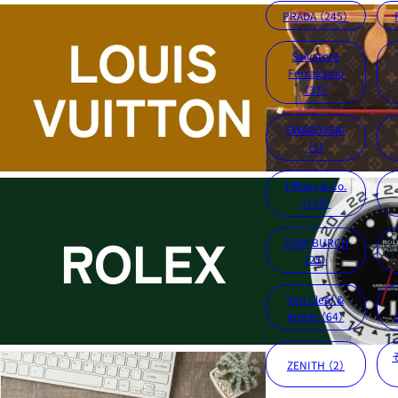
PRADA （245）
Salvatore
Ferragamo
（37）
SWAROVSKI
（1）
Tiffany & Co.
（129）
TORY BURCH
（25）
Van Cleef &
Arpels （64）
ZENITH （2）