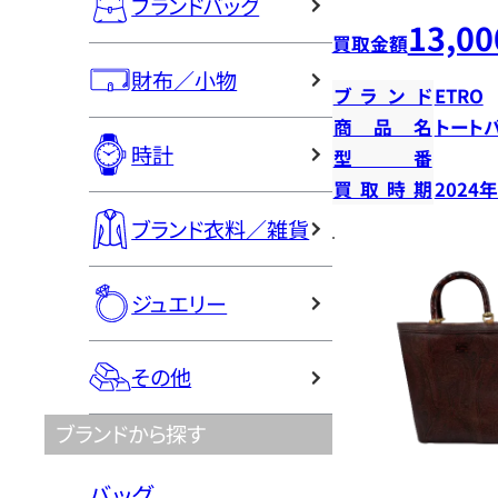
ブランドバッグ
13,00
買取金額
財布／小物
ブランド
ETRO
商品名
トート
時計
型番
買取時期
2024
ブランド衣料／雑貨
ジュエリー
その他
ブランドから探す
バッグ