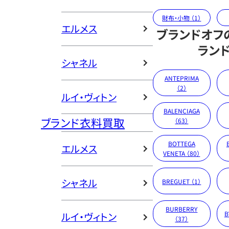
財布・小物 （1）
エルメス
ブランドオフ
ラン
シャネル
ANTEPRIMA
（2）
ルイ・ヴィトン
BALENCIAGA
ブランド衣料買取
（63）
BOTTEGA
エルメス
VENETA （80）
シャネル
BREGUET （1）
BURBERRY
B
ルイ・ヴィトン
（37）