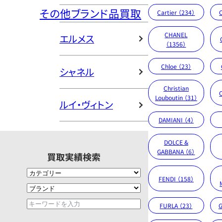
その他ブランド品買取
Cartier （234）
CHANEL
エルメス
（1356）
Chloe （23）
シャネル
Christian
Louboutin （31）
ルイ・ヴィトン
DAMIANI （4）
DOLCE &
GABBANA （6）
買取実績検索
FENDI （158）
FURLA （23）
G