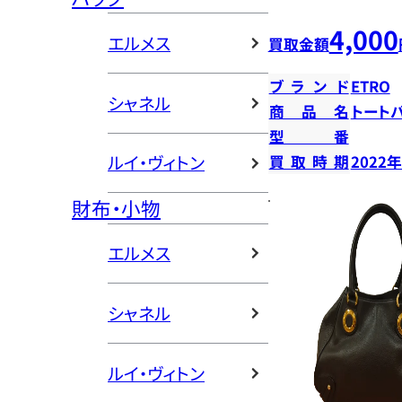
4,000
エルメス
買取金額
ブランド
ETRO
シャネル
商品名
トート
型番
ルイ・ヴィトン
買取時期
2022
財布・小物
エルメス
シャネル
ルイ・ヴィトン