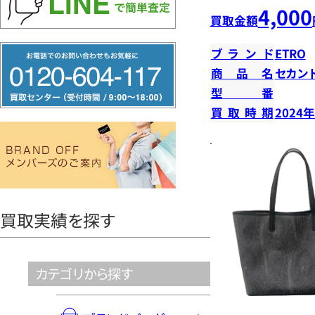
4,000
買取金額
フ
ブランド
ETRO
リ
商品名
セカン
型番
ー
買取時期
2024
ダ
イ
ヤ
ル
0120604117
買取実績を探す
カテゴリから探す