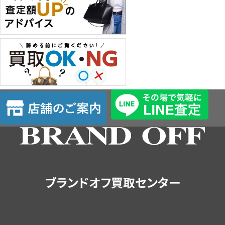
店
舗
の
ご
案
内
ブランドオフ買取センター