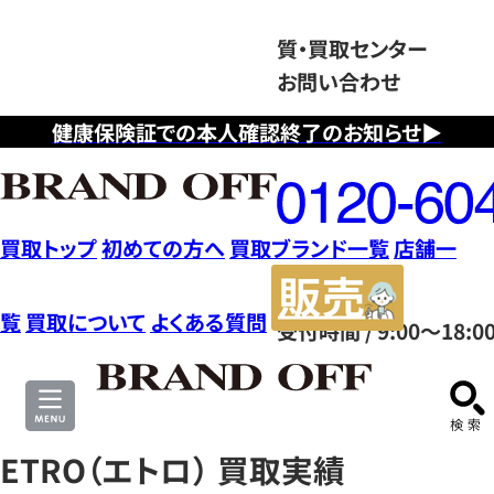
質・買取センター
お問い合わせ
健康保険証での本人確認終了のお知らせ▶
フ
リ
ー
ダ
買取トップ
初めての方へ
買取ブランド一覧
店舗一
イ
販
ヤ
売
覧
買取について
よくある質問
受付時間 / 9:00～18:0
ル
サ
0120604117
イ
ト
ETRO（エトロ） 買取実績