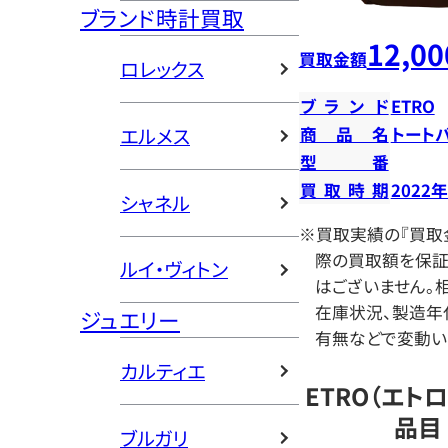
ブランド時計買取
12,00
買取金額
ロレックス
ブランド
ETRO
エルメス
商品名
トート
型番
買取時期
2022
シャネル
※買取実績の『買取
際の買取額を保証
ルイ・ヴィトン
はございません。相
在庫状況、製造年
ジュエリー
有無などで変動い
カルティエ
ETRO（エト
品目
ブルガリ