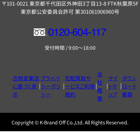
〒101-0021 東京都千代田区外神田3丁目13-8 FTK秋葉原5F
東京都公安委員会許可 第301061906960号
フ
リ
受付時間 / 9:00～18:00
ー
ダ
イ
会
古物営業法
プライバ
宅配買取サ
サイ
ダウン
ヤ
社
に基づく表
シーポリ
ービスご利用
トマ
ロード
ル
概
示
シー
規約
ップ
書類
0120604117
要
Copyright © K-Brand Off Co.,Ltd. All Rights Reserved.