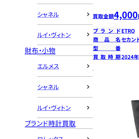
4,000
シャネル
買取金額
ブランド
ETRO
ルイ・ヴィトン
商品名
セカン
型番
財布・小物
買取時期
2024
エルメス
シャネル
ルイ・ヴィトン
ブランド時計買取