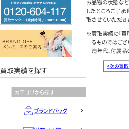
フ
お品物の状態など
リ
したところご了承
ー
取させていただき
ダ
※買取実績の『買
イ
るものではござ
ヤ
造年代、付属品
ル
0120604117
<
次の買取
買取実績を探す
カテゴリから探す
ブランドバッグ