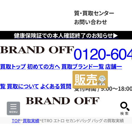
質・買取センター
お問い合わせ
健康保険証での本人確認終了のお知らせ▶
フ
リ
ー
ダ
買取トップ
初めての方へ
買取ブランド一覧
店舗一
イ
販
ヤ
売
覧
買取について
よくある質問
受付時間 / 9:00～18:0
ル
サ
0120604117
イ
ト
TOP
買取実績
ETRO エトロ セカンドバッグ バッグ の買取実績