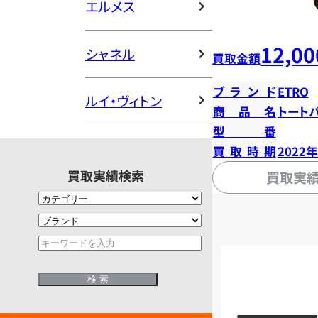
エルメス
12,00
シャネル
買取金額
ブランド
ETRO
ルイ・ヴィトン
商品名
トート
型番
買取時期
2022
買取実績検索
買取実