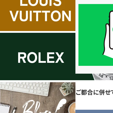
買
取
価
格
は
LINE
簡
単
査
定
ご都合に併せ