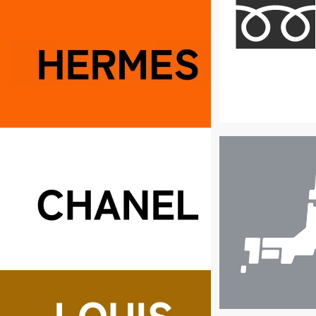
店
舗
検
索