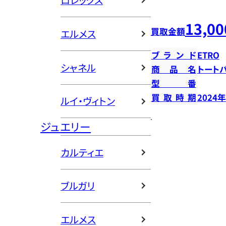
ロレックス
13,00
買取金額
エルメス
ブランド
ETRO
シャネル
商品名
トート
型番
買取時期
2024
ルイ・ヴィトン
ジュエリー
カルティエ
ブルガリ
エルメス