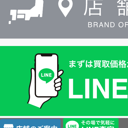
買
取
価
格
は
LINE
簡
単
査
店
定