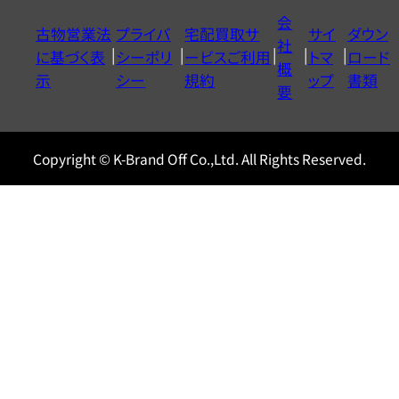
イ
会
古物営業法
プライバ
宅配買取サ
サイ
ダウン
ヤ
社
に基づく表
シーポリ
ービスご利用
トマ
ロード
ル
概
示
シー
規約
ップ
書類
0120604117
要
Copyright © K-Brand Off Co.,Ltd. All Rights Reserved.