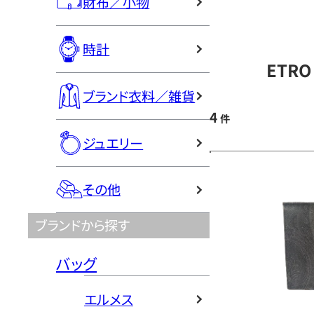
財布／小物
時計
ETR
ブランド衣料／雑貨
4
件
ジュエリー
その他
ブランドから探す
バッグ
エルメス