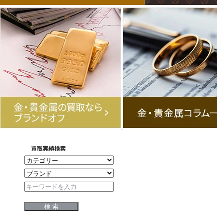
買取実績検索