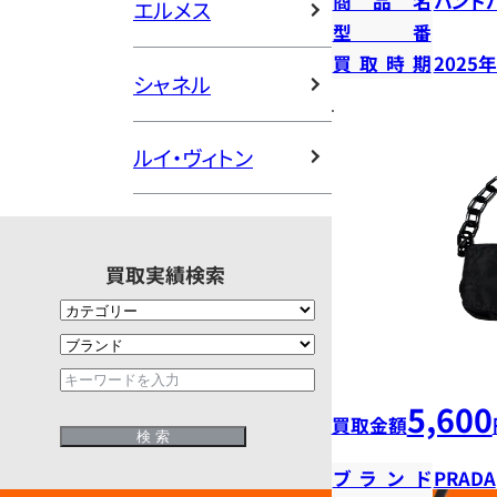
商品名
ハンド
エルメス
型番
買取時期
2025
シャネル
ルイ・ヴィトン
買取実績検索
5,600
買取金額
ブランド
PRADA