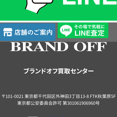
簡
単
査
店
定
舗
の
ご
案
内
ブランドオフ買取センター
〒101-0021 東京都千代田区外神田3丁目13-8 FTK秋葉原5F
東京都公安委員会許可 第301061906960号