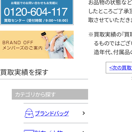
フ
お品物の状態など
リ
したところご了承
ー
取させていただき
ダ
※買取実績の『買
イ
るものではござ
ヤ
造年代、付属品
ル
0120604117
<
次の買取
買取実績を探す
カテゴリから探す
ブランドバッグ