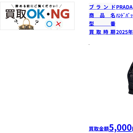
ブランド
PRADA
商品名
ﾊﾝﾄﾞﾊﾞｯ
型番
買取時期
2025
5,000
買取金額