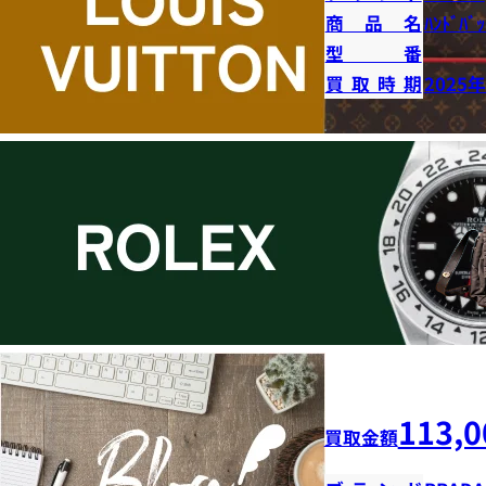
商品名
ﾊﾝﾄﾞﾊﾞｯ
型番
買取時期
2025
113,0
買取金額