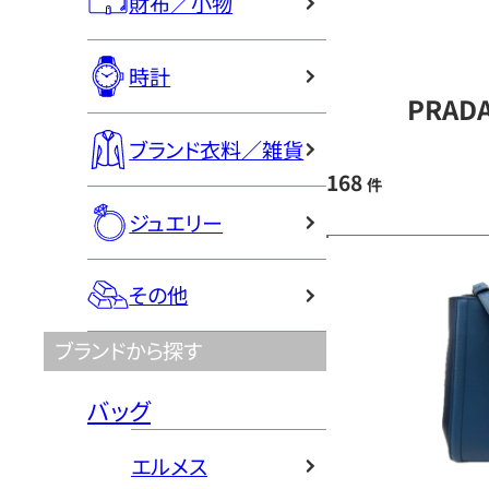
財布／小物
時計
PRAD
ブランド衣料／雑貨
168
件
ジュエリー
その他
ブランドから探す
バッグ
エルメス