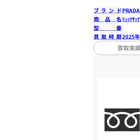
ブランド
PRADA
商品名
ﾘｭｯｸｻｯｸ
型番
買取時期
2025
買取実