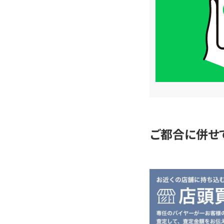
格
は
LINE
簡
単
査
定
ご都合に併せ