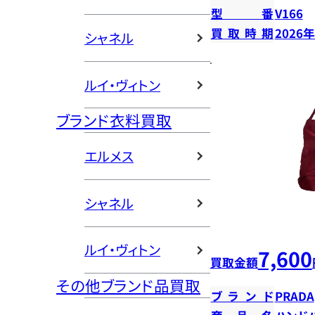
型番
V166
買取時期
2026
シャネル
ルイ・ヴィトン
ブランド衣料買取
エルメス
シャネル
ルイ・ヴィトン
7,600
買取金額
その他ブランド品買取
ブランド
PRADA