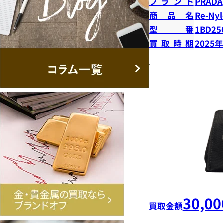
ブランド
PRADA
商品名
Re-N
型番
1BD25
買取時期
2025
30,00
買取金額