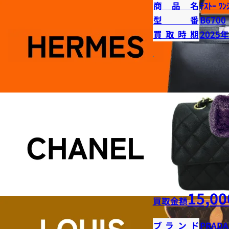
商品名
ﾃｽﾄｰ ﾜﾝ
型番
B6700
買取時期
2025
15,00
買取金額
ブランド
PRADA