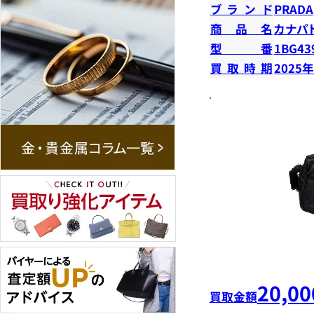
ブランド
PRADA
商品名
カナパ
型番
1BG43
買取時期
2025
20,00
買取金額