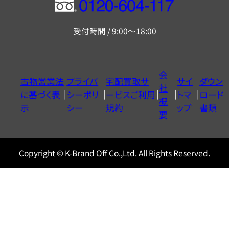
フ
リ
受付時間 / 9:00～18:00
ー
ダ
イ
会
古物営業法
プライバ
宅配買取サ
サイ
ダウン
ヤ
社
に基づく表
シーポリ
ービスご利用
トマ
ロード
ル
概
示
シー
規約
ップ
書類
0120604117
要
Copyright © K-Brand Off Co.,Ltd. All Rights Reserved.