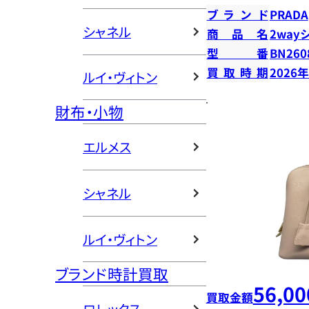
ブランド
PRADA
シャネル
商品名
2way
型番
BN260
買取時期
2026
ルイ・ヴィトン
財布・小物
エルメス
シャネル
ルイ・ヴィトン
ブランド時計買取
56,00
買取金額