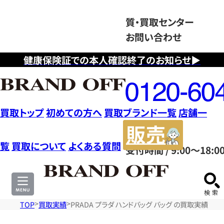
質・買取センター
お問い合わせ
健康保険証での本人確認終了のお知らせ▶
フ
リ
ー
ダ
買取トップ
初めての方へ
買取ブランド一覧
店舗一
イ
販
ヤ
売
覧
買取について
よくある質問
受付時間 / 9:00～18:0
ル
サ
0120604117
イ
ト
TOP
買取実績
PRADA プラダ ハンドバッグ バッグ の買取実績