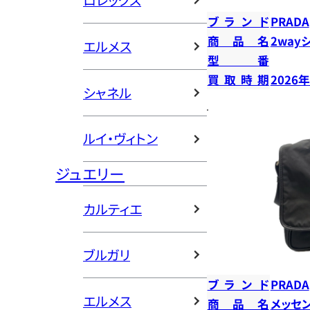
ロレックス
ブランド
PRADA
商品名
2way
エルメス
型番
買取時期
2026
シャネル
ルイ・ヴィトン
ジュエリー
カルティエ
ブルガリ
ブランド
PRADA
エルメス
商品名
メッセ