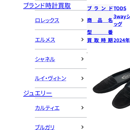
ブランド時計買取
ブランド
TODS
3way
ロレックス
商品名
ッグ
型番
エルメス
買取時期
2024
シャネル
ルイ・ヴィトン
ジュエリー
カルティエ
ブルガリ