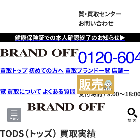
質・買取センター
お問い合わせ
健康保険証での本人確認終了のお知らせ▶
フ
リ
ー
ダ
買取トップ
初めての方へ
買取ブランド一覧
店舗一
イ
販
ヤ
売
覧
買取について
よくある質問
受付時間 / 9:00～18:0
ル
サ
0120604117
イ
ト
TODS（トッズ） 買取実績