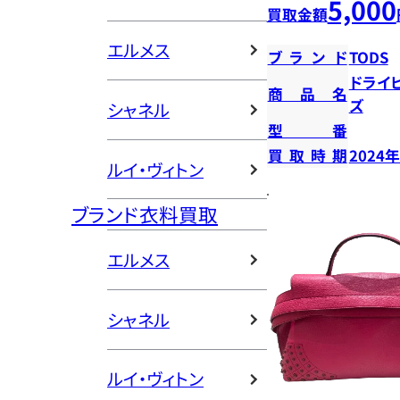
5,000
買取金額
エルメス
ブランド
TODS
ドライ
商品名
ズ
シャネル
型番
買取時期
2024
ルイ・ヴィトン
ブランド衣料買取
エルメス
シャネル
ルイ・ヴィトン