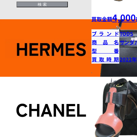
4,000
買取金額
ブランド
TODS
商品名
サンダ
型番
買取時期
2022