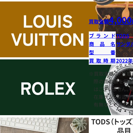
4,000
買取金額
ブランド
TODS
商品名
サンダ
型番
買取時期
2022
※買取実績の『買取
際の買取額を保証
はございません。相
在庫状況、製造年
有無などで変動い
TODS（トッ
品目