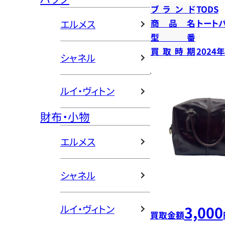
ブランド
TODS
エルメス
商品名
トート
型番
買取時期
2024
シャネル
ルイ・ヴィトン
財布・小物
エルメス
シャネル
ルイ・ヴィトン
3,000
買取金額