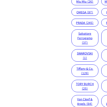
Miu Miu （26）
M
OMEGA （87）
PRADA （245）
Salvatore
Ferragamo
（37）
SWAROVSKI
（1）
Tiffany & Co.
（129）
TORY BURCH
（25）
Van Cleef &
Arpels （64）