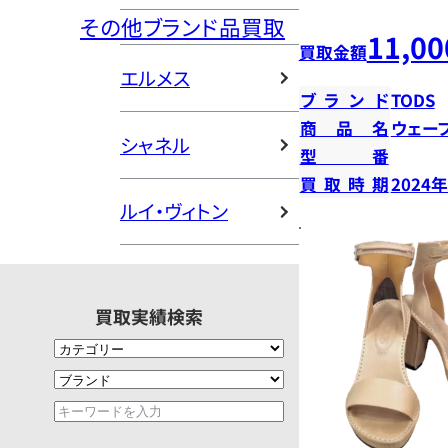
その他ブランド品買取
11,00
買取金額
エルメス
ブランド
TODS
商品名
ウェー
シャネル
型番
買取時期
2024
ルイ・ヴィトン
買取実績検索