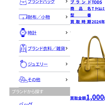
ブランドバッグ
ブランド
TODS
商品名
T ﾀｲﾑﾚｽ
型番
財布／小物
買取時期
2024
時計
ブランド衣料／雑貨
ジュエリー
その他
ブランドから探す
1,000
買取金額
バッグ