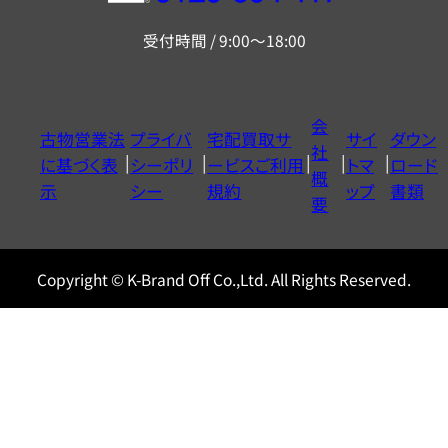
リ
受付時間 / 9:00～18:00
ー
ダ
イ
会
古物営業法
プライバ
宅配買取サ
サイ
ダウン
ヤ
社
に基づく表
シーポリ
ービスご利用
トマ
ロード
ル
概
示
シー
規約
ップ
書類
0120604117
要
Copyright © K-Brand Off Co.,Ltd. All Rights Reserved.