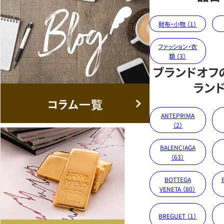
財布・小物 （1）
ファッション・衣
類 （3）
ブランドオフ
ラン
ANTEPRIMA
（2）
BALENCIAGA
（63）
BOTTEGA
VENETA （80）
BREGUET （1）