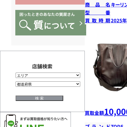
商品名
キーリ
型番
買取時期
2025
店舗検索
10,00
買取金額
ブランド
TODS