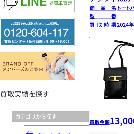
商品名
トート
型番
フ
買取時期
2024
リ
ー
ダ
イ
ヤ
ル
0120604117
買取実績を探す
カテゴリから探す
13,00
買取金額