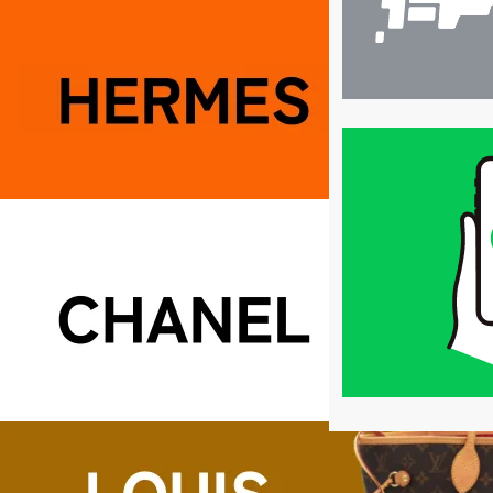
買
取
価
格
は
LINE
簡
単
査
定