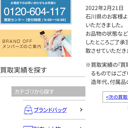
フ
2022年2月21日
リ
石川県のお客様よ
ー
いただきました。
ダ
お品物の状態など
イ
したところご了承
ヤ
取させていただき
ル
0120604117
※買取実績の『買
買取実績を探す
るものではござ
造年代、付属品
カテゴリから探す
<
次の買取
ブランドバッグ