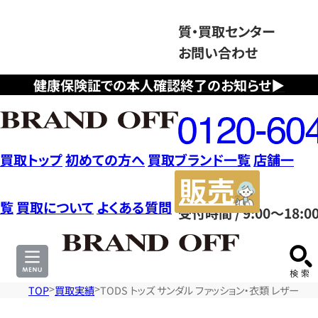
質・買取センター
お問い合わせ
健康保険証での本人確認終了のお知らせ▶
フ
リ
ー
ダ
買取トップ
初めての方へ
買取ブランド一覧
店舗一
イ
販
ヤ
売
覧
買取について
よくある質問
受付時間 / 9:00～18:0
ル
サ
0120604117
イ
ト
TOP
買取実績
TODS トッズ サンダル ファッション・衣類 レザー