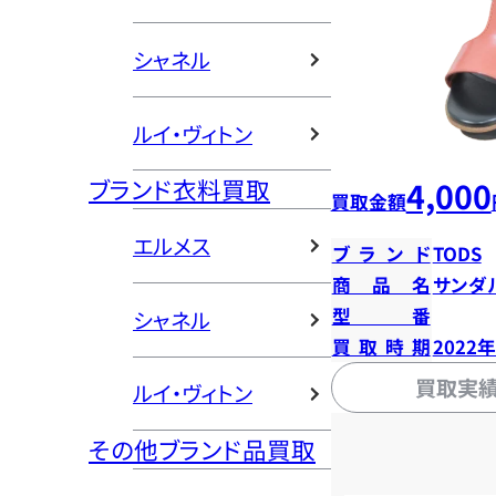
シャネル
ルイ・ヴィトン
ブランド衣料買取
4,000
買取金額
エルメス
ブランド
TODS
商品名
サンダ
型番
シャネル
買取時期
2022
買取実
ルイ・ヴィトン
その他ブランド品買取