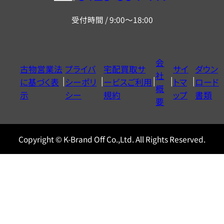
リ
受付時間 / 9:00～18:00
ー
ダ
イ
会
古物営業法
プライバ
宅配買取サ
サイ
ダウン
ヤ
社
に基づく表
シーポリ
ービスご利用
トマ
ロード
ル
概
示
シー
規約
ップ
書類
0120604117
要
Copyright © K-Brand Off Co.,Ltd. All Rights Reserved.