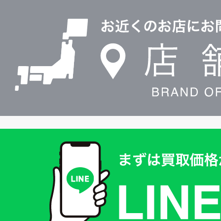
店
0120604117
舗
検
索
買
取
価
格
は
LINE