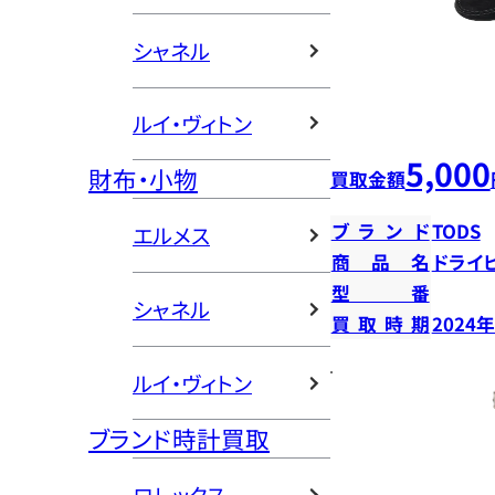
シャネル
ルイ・ヴィトン
5,000
財布・小物
買取金額
ブランド
TODS
エルメス
商品名
ドライ
型番
シャネル
買取時期
2024
ルイ・ヴィトン
ブランド時計買取