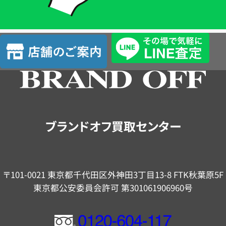
簡
単
査
店
定
舗
の
ご
案
内
ブランドオフ買取センター
〒101-0021 東京都千代田区外神田3丁目13-8 FTK秋葉原5F
東京都公安委員会許可 第301061906960号
フ