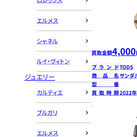
ロレックス
エルメス
シャネル
4,000
買取金額
ルイ・ヴィトン
ブランド
TODS
ジュエリー
商品名
サンダ
型番
カルティエ
買取時期
2022
ブルガリ
エルメス