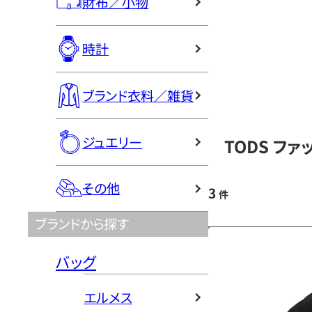
財布／小物
時計
ブランド衣料／雑貨
ジュエリー
TODS フ
その他
3
件
ブランドから探す
バッグ
エルメス