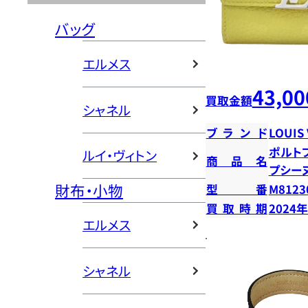
バッグ
エルメス
43,00
買取金額
シャネル
ブランド
LOUIS
ポルト
ルイ・ヴィトン
商品名
プシーヌ
財布・小物
型番
M8123
買取時期
2024
エルメス
シャネル