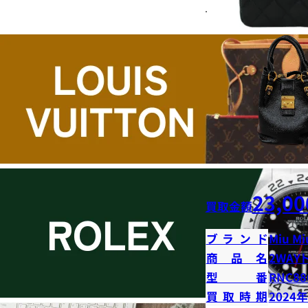
23,00
買取金額
ブランド
Miu Mi
商品名
2WAY
型番
RNC88
買取時期
2024