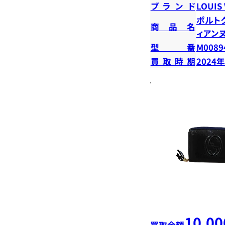
ブランド
LOUIS
ポルト
商品名
ィアン
型番
M0089
買取時期
2024
10,00
買取金額