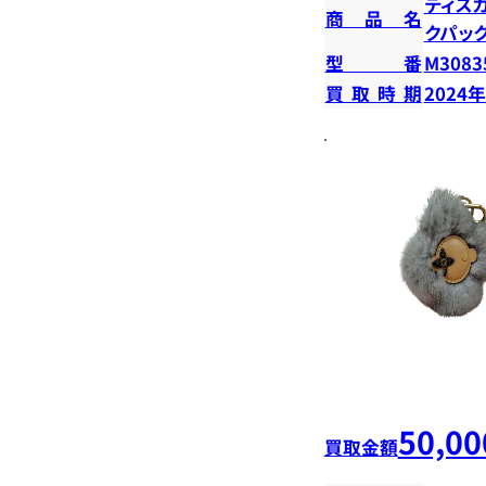
ディス
商品名
クパッ
型番
M3083
買取時期
2024
50,00
買取金額