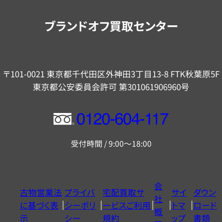
案
内
ブランドオフ買取センター
〒101-0021 東京都千代田区外神田3丁目13-8 FTK秋葉原5F
東京都公安委員会許可 第301061906960号
フ
リ
受付時間 / 9:00～18:00
ー
ダ
イ
会
古物営業法
プライバ
宅配買取サ
サイ
ダウン
ヤ
社
に基づく表
シーポリ
ービスご利用
トマ
ロード
ル
概
示
シー
規約
ップ
書類