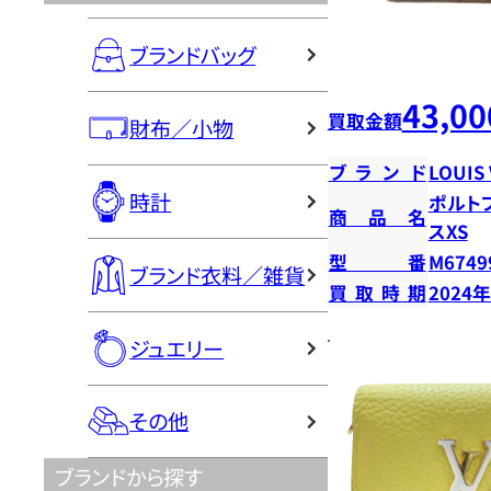
ブランドバッグ
43,00
買取金額
財布／小物
ブランド
LOUIS
時計
ポルト
商品名
スXS
型番
M6749
ブランド衣料／雑貨
買取時期
2024
ジュエリー
その他
ブランドから探す