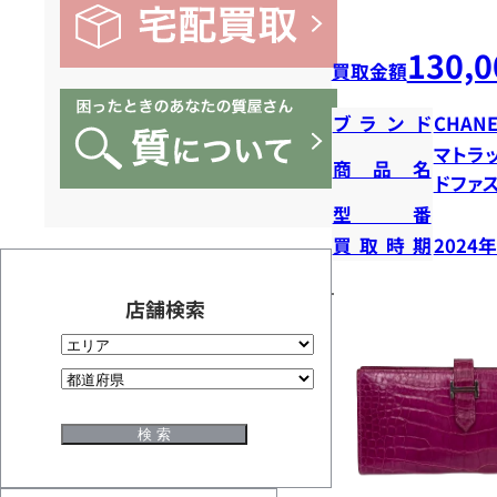
130,0
買取金額
ブランド
CHANE
マトラ
商品名
ドファ
型番
買取時期
2024
店舗検索