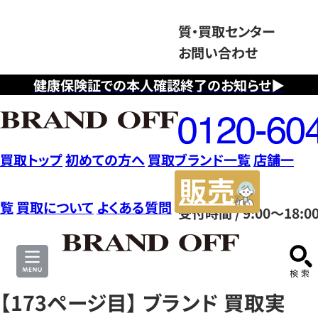
質・買取センター
お問い合わせ
健康保険証での本人確認終了のお知らせ▶
フ
リ
ー
ダ
買取トップ
初めての方へ
買取ブランド一覧
店舗一
イ
販
ヤ
売
覧
買取について
よくある質問
受付時間 / 9:00～18:0
ル
サ
0120604117
イ
ト
【173ページ目】 ブランド 買取実