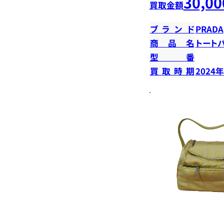
30,00
買取金額
ブランド
PRADA
商品名
トート
型番
買取時期
2024