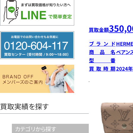
350,0
買取金額
フ
ブランド
HERME
リ
商品名
ベアン
ー
型番
ダ
買取時期
2024
イ
ヤ
ル
0120604117
買取実績を探す
カテゴリから探す