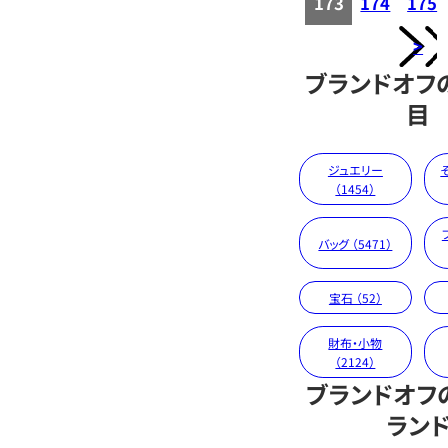
173
174
175
>
ブランドオフ
目
ジュエリー
（1454）
バッグ （5471）
宝石 （52）
財布・小物
（2124）
ブランドオフ
ラン