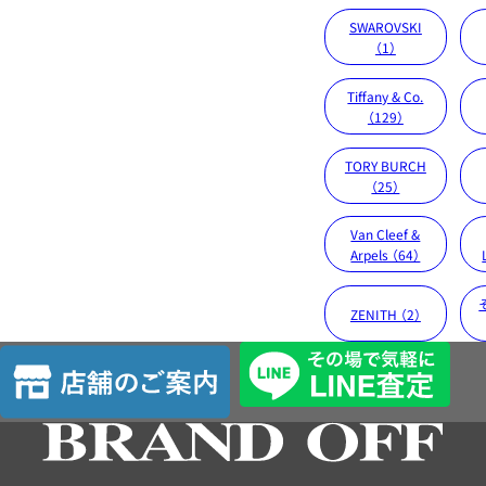
SWAROVSKI
（1）
Tiffany & Co.
（129）
TORY BURCH
（25）
Van Cleef &
Arpels （64）
ZENITH （2）
店
舗
の
ご