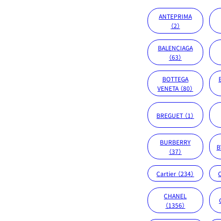
ANTEPRIMA
（2）
BALENCIAGA
（63）
BOTTEGA
VENETA （80）
BREGUET （1）
BURBERRY
B
（37）
Cartier （234）
CHANEL
（1356）