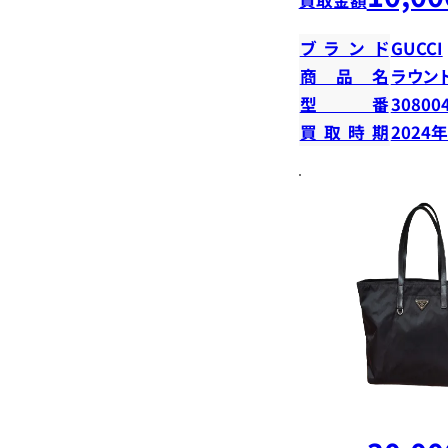
ブランド
GUCCI
商品名
ラウン
型番
30800
買取時期
2024