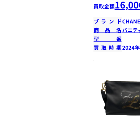
16,00
買取金額
ブランド
CHANE
商品名
バニテ
型番
買取時期
2024