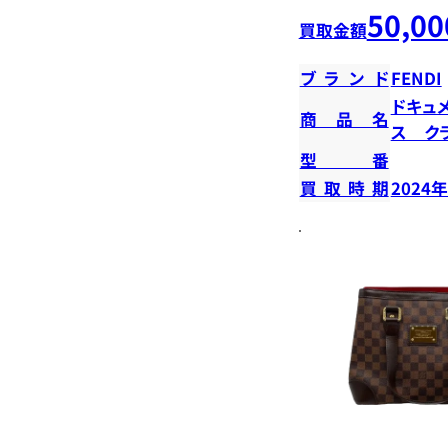
50,00
買取金額
ブランド
FENDI
ドキュ
商品名
ス ク
型番
買取時期
2024