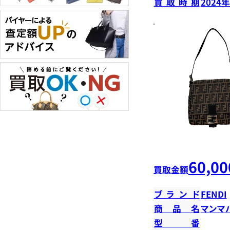
買取時期
2024
60,00
買取金額
ブランド
FENDI
商品名
マンマ
型番