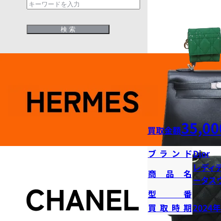
35,00
買取金額
ブランド
Dior
レディ
商品名
ータス
型番
買取時期
2024