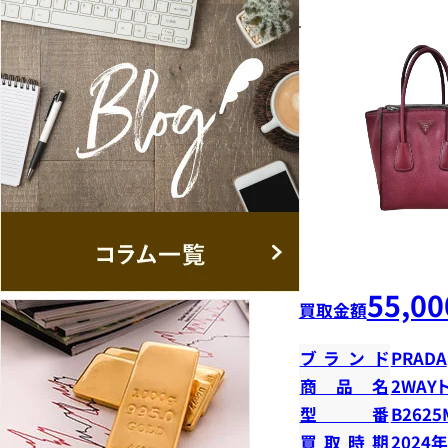
55,00
買取金額
ブランド
PRADA
商品名
2WAY
型番
B2625
買取時期
2024