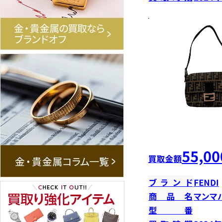
55,00
買取金額
ブランド
FENDI
商品名
マンマ
型番