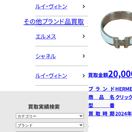
ルイ・ヴィトン
その他ブランド品買取
エルメス
シャネル
20,00
買取金額
ルイ・ヴィトン
ブランド
HERME
商品名
クリッ
型番
買取実績検索
買取時期
2024