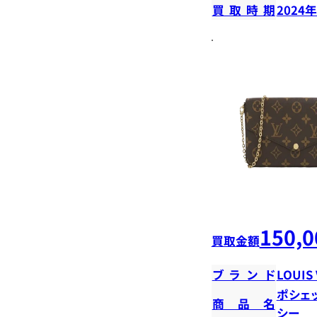
買取時期
2024
150,0
買取金額
ブランド
LOUIS
ポシェ
商品名
シー