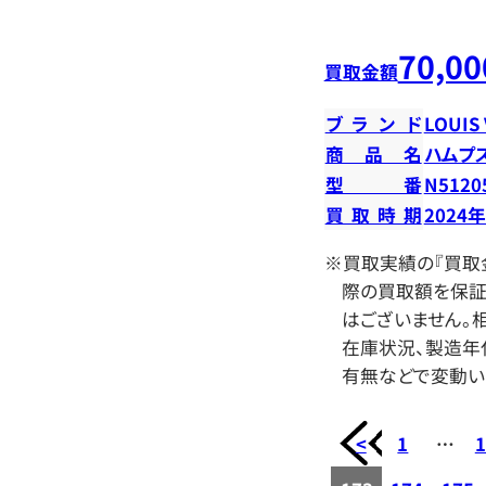
70,00
買取金額
ブランド
LOUIS
商品名
ハムプス
型番
N5120
買取時期
2024
※買取実績の『買取
際の買取額を保証
はございません。相
在庫状況、製造年
有無などで変動い
<
1
…
1