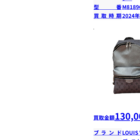
型番
M8189
買取時期
2024
130,0
買取金額
ブランド
LOUIS