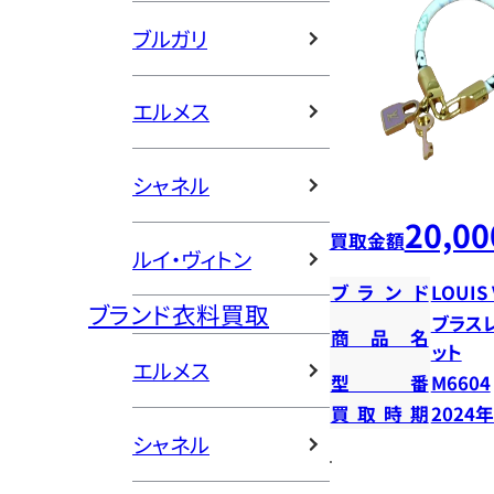
ブルガリ
エルメス
シャネル
20,00
買取金額
ルイ・ヴィトン
ブランド
LOUIS
ブランド衣料買取
ブラス
商品名
ット
エルメス
型番
M6604
買取時期
2024
シャネル