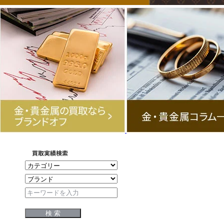
買取実績検索