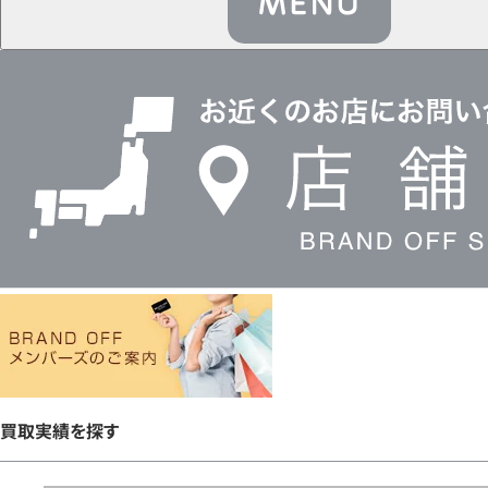
店
舗
検
索
買取実績を探す