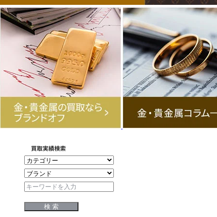
買取実績検索