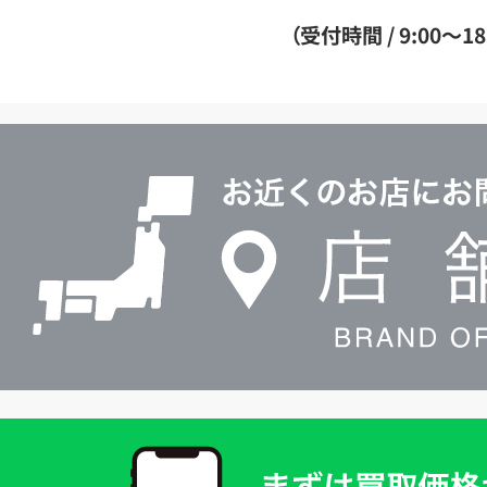
ダ
（受付時間 / 9:00～18
イ
ヤ
ル
店
0120604117
舗
検
索
買
取