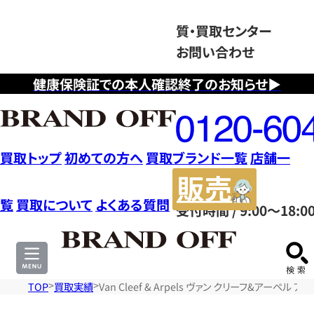
質・買取センター
お問い合わせ
健康保険証での本人確認終了のお知らせ▶
フ
リ
ー
ダ
買取トップ
初めての方へ
買取ブランド一覧
店舗一
イ
販
ヤ
売
覧
買取について
よくある質問
受付時間 / 9:00～18:0
ル
サ
0120604117
イ
ト
TOP
買取実績
Van Cleef & Arpels ヴァン クリーフ&アーペ