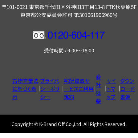
〒101-0021 東京都千代田区外神田3丁目13-8 FTK秋葉原5F
東京都公安委員会許可 第301061906960号
フ
リ
受付時間 / 9:00～18:00
ー
ダ
イ
会
古物営業法
プライバ
宅配買取サ
サイ
ダウン
ヤ
社
に基づく表
シーポリ
ービスご利用
トマ
ロード
ル
概
示
シー
規約
ップ
書類
0120604117
要
Copyright © K-Brand Off Co.,Ltd. All Rights Reserved.