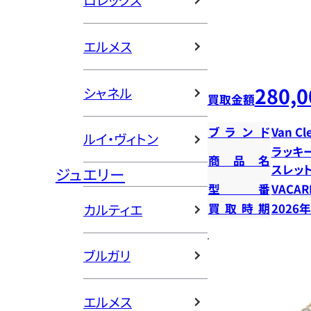
ロレックス
エルメス
280,0
シャネル
買取金額
ブランド
Van Cl
ルイ・ヴィトン
ラッキ
商品名
スレッ
ジュエリー
型番
VACAR
カルティエ
買取時期
2026
ブルガリ
エルメス