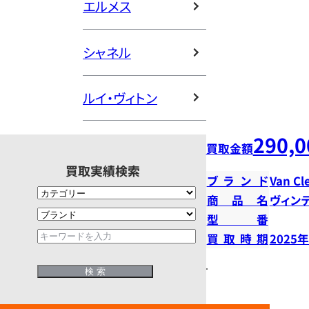
エルメス
シャネル
ルイ・ヴィトン
290,0
買取金額
買取実績検索
ブランド
Van Cl
商品名
ヴィン
型番
買取時期
2025