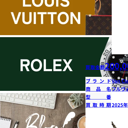
200,0
買取金額
ブランド
Van Cl
商品名
フルヴ
型番
買取時期
2025