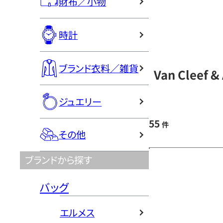
財布／小物
時計
ブランド衣料／雑貨
Van Cleef
ジュエリー
55
件
その他
ブランドから探す
バッグ
エルメス