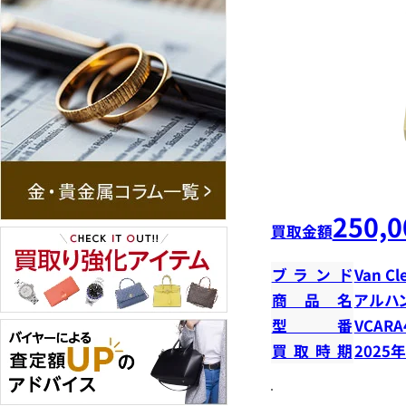
250,0
買取金額
ブランド
Van Cl
商品名
アルハ
型番
VCARA
買取時期
2025