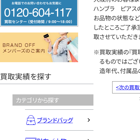
フ
ハンブラ ピアス
リ
お品物の状態など
ー
したところご了承
ダ
取させていただき
イ
ヤ
※買取実績の『買
ル
るものではござ
0120604117
造年代、付属品
買取実績を探す
<
次の買取
カテゴリから探す
ブランドバッグ