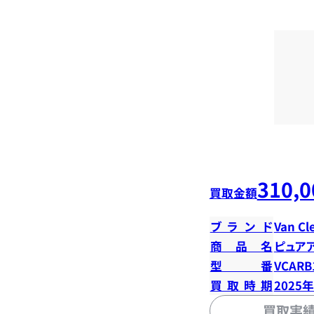
310,0
買取金額
ブランド
Van Cl
商品名
ピュア
型番
VCARB
買取時期
2025
買取実