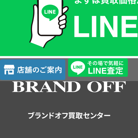
価
格
は
LINE
簡
単
査
店
定
舗
の
ご
案
内
ブランドオフ買取センター