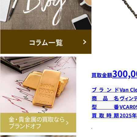
300,0
買取金額
ブランド
Van Cl
商品名
ヴィン
型番
VCAR0
買取時期
2025