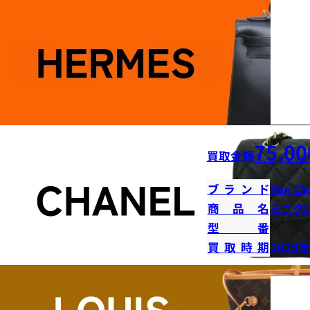
75,00
買取金額
ブランド
Van Cl
商品名
ミニク
型番
買取時期
2025