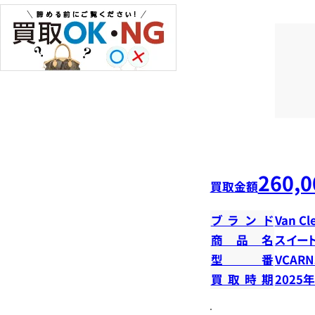
260,0
買取金額
ブランド
Van Cl
商品名
スイー
型番
VCARN
買取時期
2025