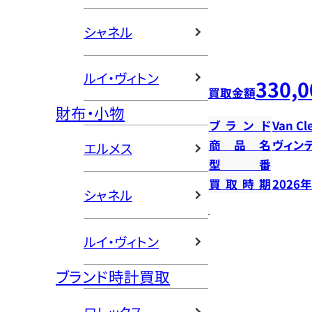
シャネル
ルイ・ヴィトン
330,0
買取金額
財布・小物
ブランド
Van Cl
商品名
ヴィン
エルメス
型番
買取時期
2026
シャネル
ルイ・ヴィトン
ブランド時計買取