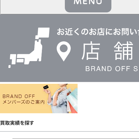
店
舗
検
索
買取実績を探す