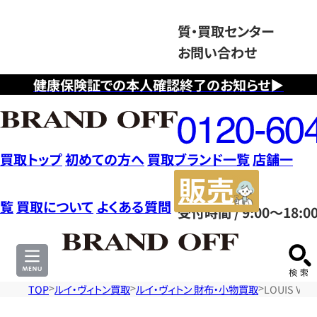
質・買取センター
お問い合わせ
健康保険証での本人確認終了のお知らせ▶
フ
リ
ー
ダ
買取トップ
初めての方へ
買取ブランド一覧
店舗一
イ
販
ヤ
売
覧
買取について
よくある質問
受付時間 / 9:00～18:0
ル
サ
0120604117
イ
ト
TOP
ルイ・ヴィトン買取
ルイ・ヴィトン 財布・小物買取
LOUIS V