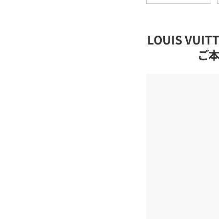
LOUIS VU
ご