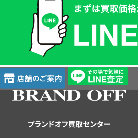
取
価
格
は
LINE
簡
単
査
店
定
舗
の
ご
案
内
ブランドオフ買取センター