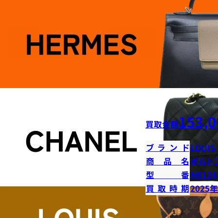
153,0
買取金額
ブランド
LOUIS
商品名
ポルト
型番
M6124
買取時期
2025