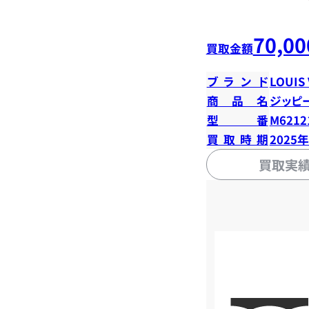
70,00
買取金額
ブランド
LOUIS
商品名
ジッピ
型番
M6212
買取時期
2025
買取実