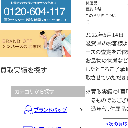
フ
付属品
買取店舗
リ
このお品物につい
ー
て
ダ
2022年5月14日
イ
滋賀県のお客様より
ヤ
ースの査定をご依
ル
お品物の状態など
0120604117
買取実績を探す
したところご了承
取させていただき
カテゴリから探す
※買取実績の『買
るものではござ
造年代、付属品
ブランドバッグ
<
次の買取