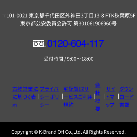
〒101-0021 東京都千代田区外神田3丁目13-8 FTK秋葉原5F
東京都公安委員会許可 第301061906960号
フ
リ
受付時間 / 9:00～18:00
ー
ダ
イ
会
古物営業法
プライバ
宅配買取サ
サイ
ダウン
ヤ
社
に基づく表
シーポリ
ービスご利用
トマ
ロード
ル
概
示
シー
規約
ップ
書類
0120604117
要
Copyright © K-Brand Off Co.,Ltd. All Rights Reserved.