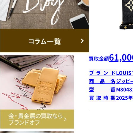
61,00
買取金額
ブランド
LOUIS
商品名
ジッピ
型番
M8048
買取時期
2025