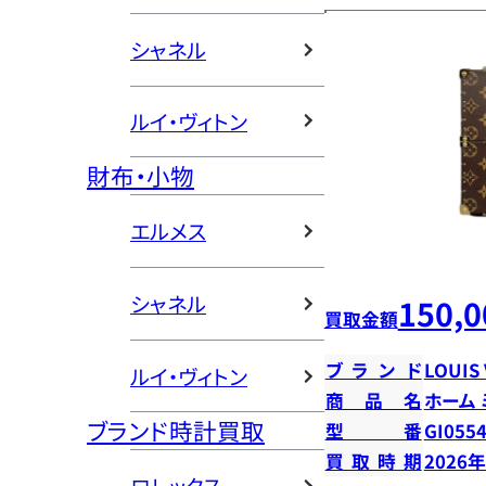
シャネル
ルイ・ヴィトン
財布・小物
エルメス
シャネル
150,0
買取金額
ブランド
LOUIS
ルイ・ヴィトン
商品名
ホーム
ブランド時計買取
型番
GI055
買取時期
2026