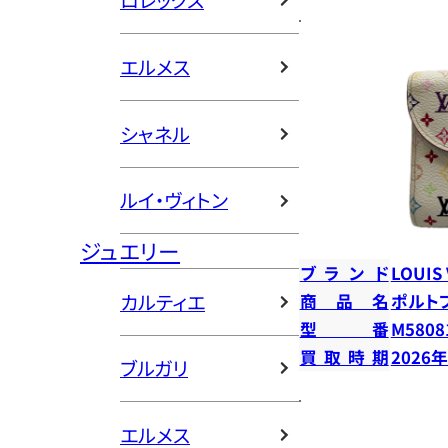
ロレックス
エルメス
シャネル
ルイ・ヴィトン
ジュエリー
ブランド
LOUIS
カルティエ
商品名
ポルト
型番
M5808
買取時期
2026
ブルガリ
エルメス