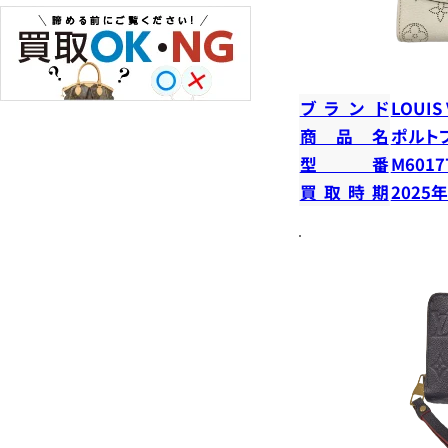
ブランド
LOUIS
商品名
ポルト
型番
M6017
買取時期
2025