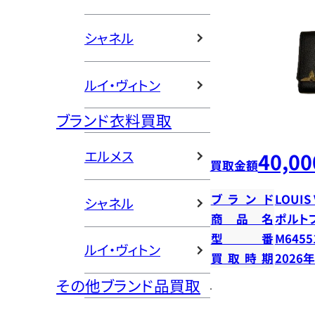
シャネル
ルイ・ヴィトン
ブランド衣料買取
エルメス
40,00
買取金額
ブランド
LOUIS
シャネル
商品名
ポルト
型番
M6455
ルイ・ヴィトン
買取時期
2026
その他ブランド品買取