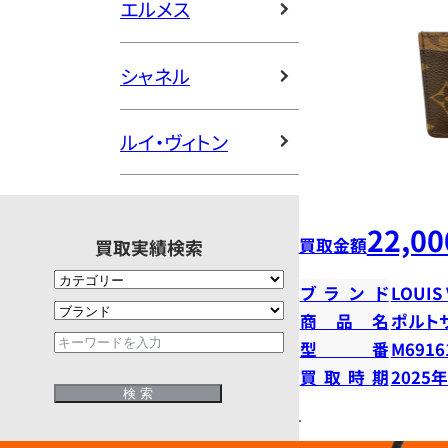
エルメス
シャネル
ルイ・ヴィトン
22,00
買取金額
買取実績検索
ブランド
LOUIS
商品名
ポルト
型番
M6916
買取時期
2025