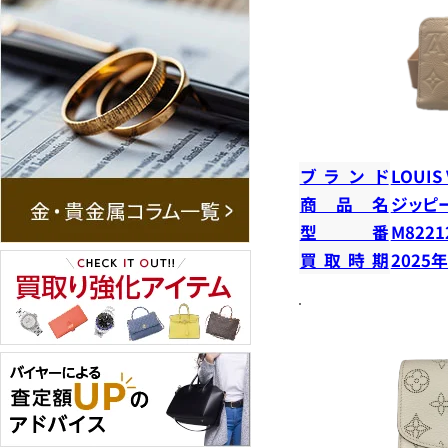
ブランド
LOUIS
商品名
ジッピ
型番
M8221
買取時期
2025