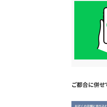
買
取
価
格
は
LINE
簡
単
査
定
ご都合に併せ