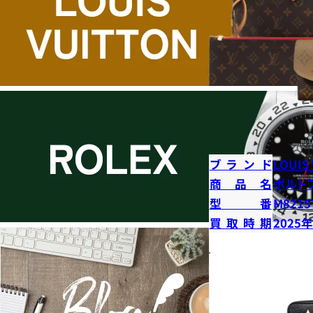
ブランド
LOUIS
商品名
ポルト
型番
M8215
買取時期
2025