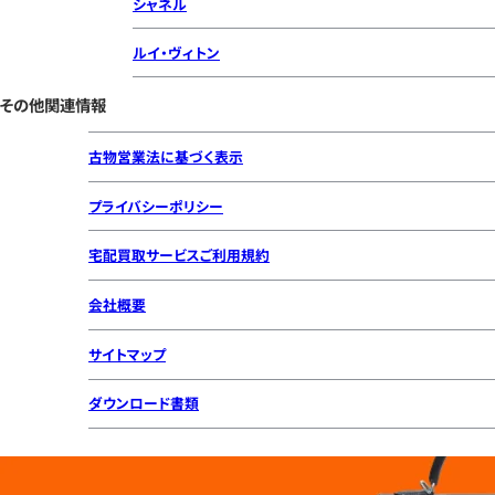
シャネル
ルイ・ヴィトン
その他関連情報
古物営業法に基づく表示
プライバシーポリシー
宅配買取サービスご利用規約
会社概要
サイトマップ
ダウンロード書類