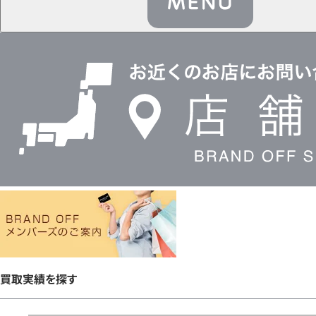
店
舗
検
索
買取実績を探す