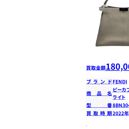
180,0
買取金額
ブランド
FENDI
ピーカ
商品名
ライト
型番
8BN30
買取時期
2022