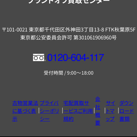
〒101-0021 東京都千代田区外神田3丁目13-8 FTK秋葉原5F
東京都公安委員会許可 第301061906960号
フ
リ
受付時間 / 9:00～18:00
ー
ダ
イ
会
古物営業法
プライバ
宅配買取サ
サイ
ダウン
ヤ
社
に基づく表
シーポリ
ービスご利用
トマ
ロード
ル
概
示
シー
規約
ップ
書類
0120604117
要