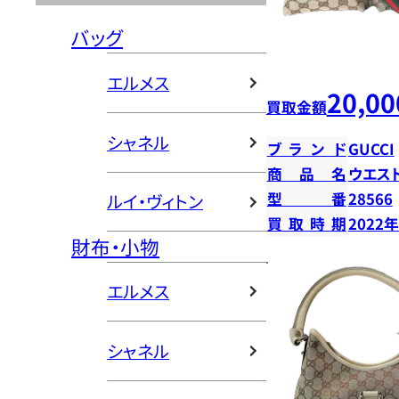
バッグ
エルメス
20,00
買取金額
シャネル
ブランド
GUCCI
商品名
ウエス
型番
28566
ルイ・ヴィトン
買取時期
2022
財布・小物
エルメス
シャネル