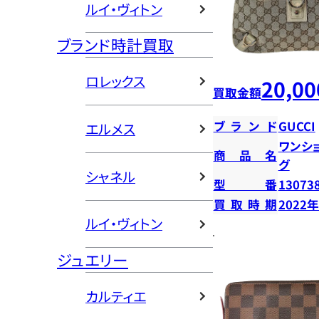
ルイ・ヴィトン
ブランド時計買取
ロレックス
20,00
買取金額
ブランド
GUCCI
エルメス
ワンシ
商品名
グ
シャネル
型番
13073
買取時期
2022
ルイ・ヴィトン
ジュエリー
カルティエ