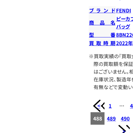
ブランド
FENDI
ピーカ
商品名
バッグ
型番
8BN22
買取時期
2022
※買取実績の『買取
際の買取額を保証
はございません。相
在庫状況、製造年
有無などで変動い
<
1
…
4
488
489
490
>