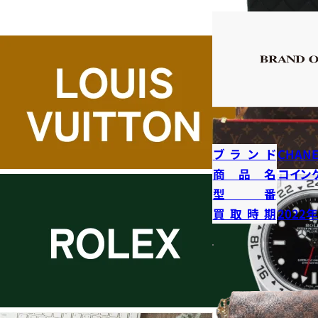
ブランド
CHANE
商品名
コイン
型番
買取時期
2022