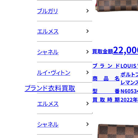
ブルガリ
エルメス
22,00
買取金額
シャネル
ブランド
LOUIS
ルイ・ヴィトン
ポルト
商品名
レマン
ブランド衣料買取
型番
N6053
買取時期
2022
エルメス
シャネル