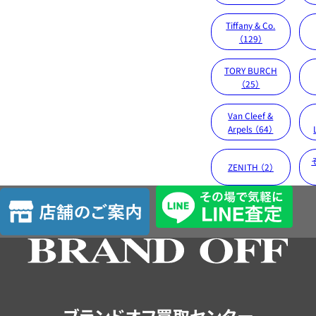
Tiffany & Co.
（129）
TORY BURCH
（25）
Van Cleef &
Arpels （64）
ZENITH （2）
店
舗
の
ご
案
内
ブランドオフ買取センター