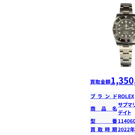
1,350
買取金額
ブランド
ROLEX
サブマ
商品名
デイト
型番
11406
買取時期
2022