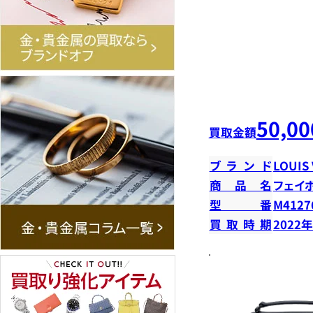
50,00
買取金額
ブランド
LOUIS
商品名
フェイ
型番
M4127
買取時期
2022