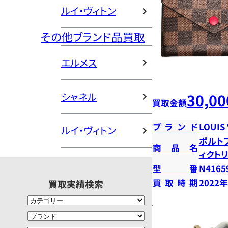
ルイ・ヴィトン
その他ブランド品買取
エルメス
シャネル
30,00
買取金額
ブランド
LOUIS
ルイ・ヴィトン
ポルト
商品名
ィクト
型番
N4165
買取時期
2022
買取実績検索