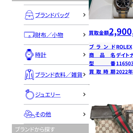
ブランドバッグ
2,900
買取金額
財布／小物
ブランド
ROLEX
時計
商品名
デイト
型番
11650
買取時期
2022
ブランド衣料／雑貨
ジュエリー
その他
ブランドから探す