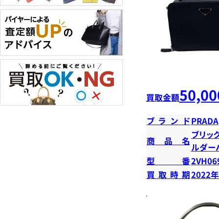
50,00
買取金額
ブランド
PRADA
ブリック
商品名
ルダー
型番
2VH06
買取時期
2022