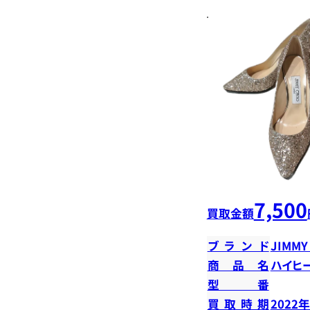
7,500
買取金額
ブランド
JIMMY
商品名
ハイヒ
型番
買取時期
2022