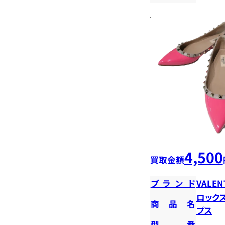
4,500
買取金額
ブランド
VALEN
ロック
商品名
プス
型番