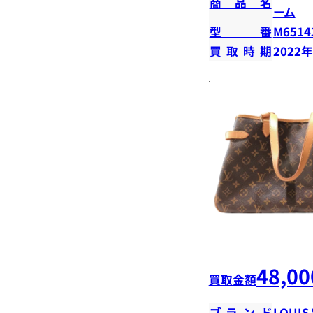
商品名
ーム
型番
M6514
買取時期
2022
48,00
買取金額
ブランド
LOUIS