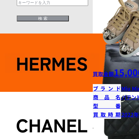
15,00
買取金額
ブランド
Miu Mi
商品名
パテン
型番
買取時期
2022