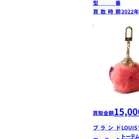
型番
買取時期
2022
15,00
買取金額
ブランド
LOUIS
トーテ