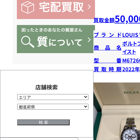
50,00
買取金額
ブランド
LOUIS
ポルト
商品名
イスト
型番
M6726
買取時期
2022
店舗検索