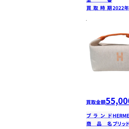
買取時期
2022
55,00
買取金額
ブランド
HERME
商品名
ブリッド