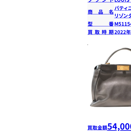
バティ
商品名
リゾン
型番
M5115
買取時期
2022
54,00
買取金額