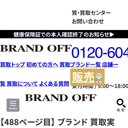
質・買取センター
お問い合わせ
健康保険証での本人確認終了のお知らせ▶
フ
リ
ー
ダ
買取トップ
初めての方へ
買取ブランド一覧
店舗一
イ
販
ヤ
売
覧
買取について
よくある質問
受付時間 / 9:00～18:0
ル
サ
0120604117
イ
ト
【488ページ目】 ブランド 買取実