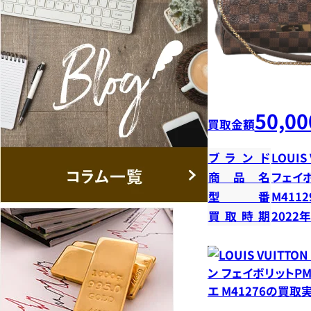
50,00
買取金額
ブランド
LOUIS
商品名
フェイ
型番
M4112
買取時期
2022