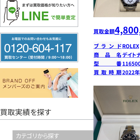
4,800
買取金額
フ
ブランド
ROLEX
リ
商品名
デイト
ー
型番
11650
ダ
買取時期
2022
イ
ヤ
ル
0120604117
買取実績を探す
カテゴリから探す