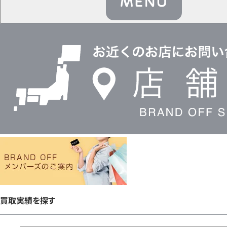
店
舗
検
索
買取実績を探す