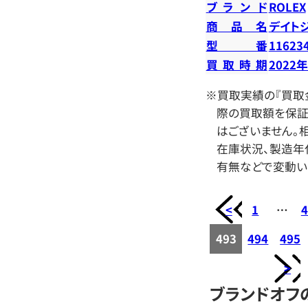
ブランド
ROLEX
商品名
デイト
型番
11623
買取時期
2022
※買取実績の『買取
際の買取額を保証
はございません。相
在庫状況、製造年
有無などで変動い
<
1
…
4
493
494
495
>
ブランドオフ