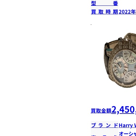
型番
買取時期
2022
2,450
買取金額
ブランド
Harry 
オーシ