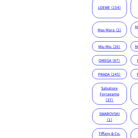
LOEWE （154）
M
Max Mara （2）
Miu Miu （26）
M
OMEGA （87）
PRADA （245）
Salvatore
Ferragamo
（37）
SWAROVSKI
（1）
Tiffany & Co.