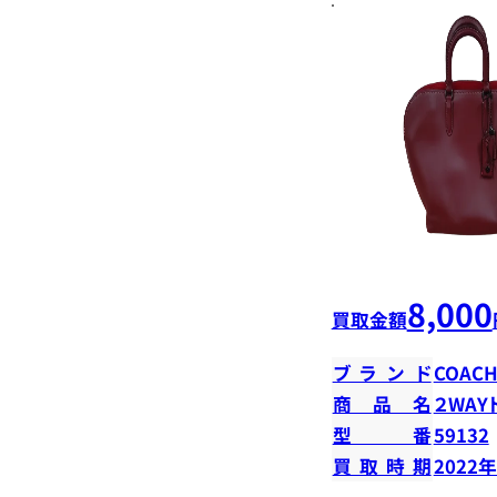
8,000
買取金額
ブランド
COAC
商品名
２WAY
型番
59132
買取時期
2022