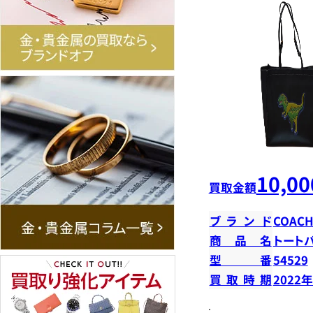
10,00
買取金額
ブランド
COAC
商品名
トート
型番
54529
買取時期
2022