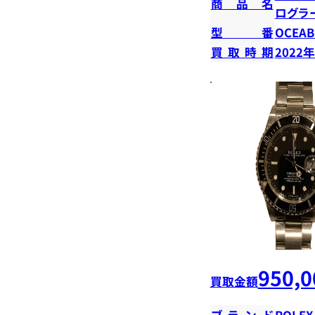
商品名
ログラ
型番
OCEAB
買取時期
2022
950,0
買取金額
ブランド
ROLEX