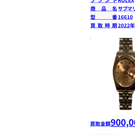
商品名
サブマ
型番
16610
買取時期
2022
900,0
買取金額