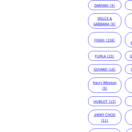
DAMIANI （4）
DOLCE &
GABBANA （6）
FENDI （158）
FURLA （23）
G
GOYARD （16）
Harry Winston
（5）
HUBLOT （13）
JIMMY CHOO
（11）