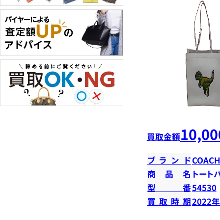
10,00
買取金額
ブランド
COAC
商品名
トート
型番
54530
買取時期
2022