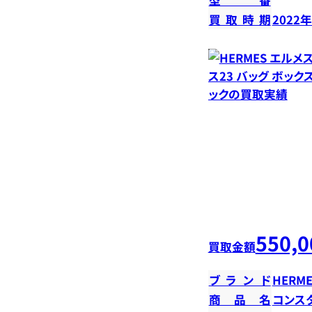
買取時期
2022
550,0
買取金額
ブランド
HERME
商品名
コンス