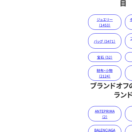
目
ジュエリー
（1453）
バッグ （5471）
宝石 （52）
財布・小物
（2124）
ブランドオフ
ラン
ANTEPRIMA
（2）
BALENCIAGA