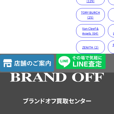
（129）
TORY BURCH
（25）
Van Cleef &
Arpels （64）
ZENITH （2）
店
舗
の
ご
案
内
ブランドオフ買取センター