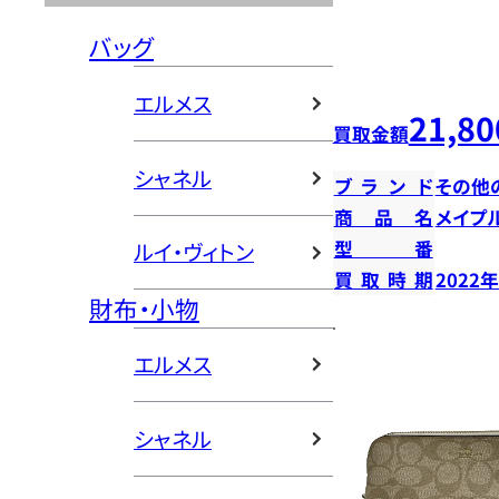
バッグ
エルメス
21,80
買取金額
シャネル
ブランド
その他
商品名
メイプ
型番
ルイ・ヴィトン
買取時期
2022
財布・小物
エルメス
シャネル