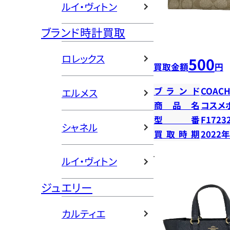
ルイ・ヴィトン
ブランド時計買取
ロレックス
500
買取金額
円
ブランド
COAC
エルメス
商品名
コスメ
型番
F17232
シャネル
買取時期
2022
ルイ・ヴィトン
ジュエリー
カルティエ