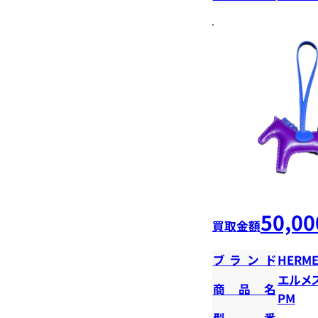
50,00
買取金額
ブランド
HERME
エルメ
商品名
PM
型番