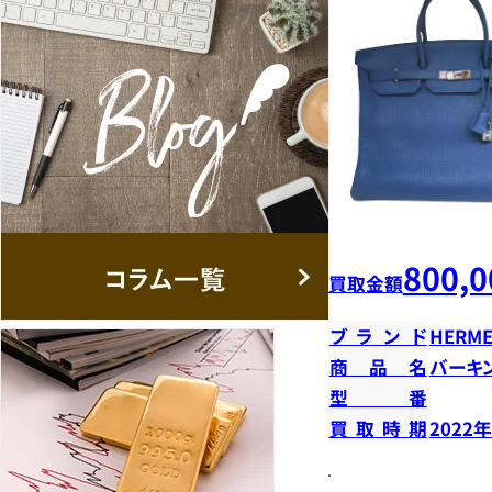
800,0
買取金額
ブランド
HERME
商品名
バーキン
型番
買取時期
2022