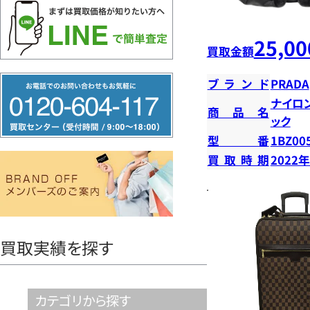
25,00
買取金額
フ
ブランド
PRADA
リ
ナイロ
商品名
ック
ー
型番
1BZ00
ダ
買取時期
2022
イ
ヤ
ル
0120604117
買取実績を探す
カテゴリから探す