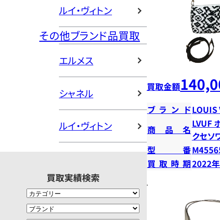
ルイ・ヴィトン
その他ブランド品買取
エルメス
140,0
買取金額
シャネル
ブランド
LOUIS
LVUF
ルイ・ヴィトン
商品名
クセソ
型番
M4556
買取時期
2022
買取実績検索