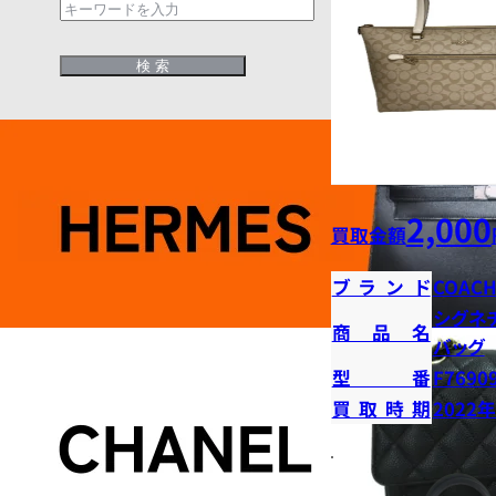
2,000
買取金額
ブランド
COAC
シグネ
商品名
バッグ
型番
F7690
買取時期
2022