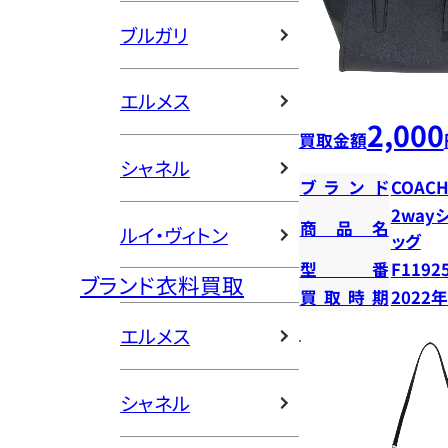
ブルガリ
エルメス
2,000
買取金額
シャネル
ブランド
COAC
2way
商品名
ルイ・ヴィトン
ッグ
型番
F1192
ブランド衣料買取
買取時期
2022
エルメス
シャネル