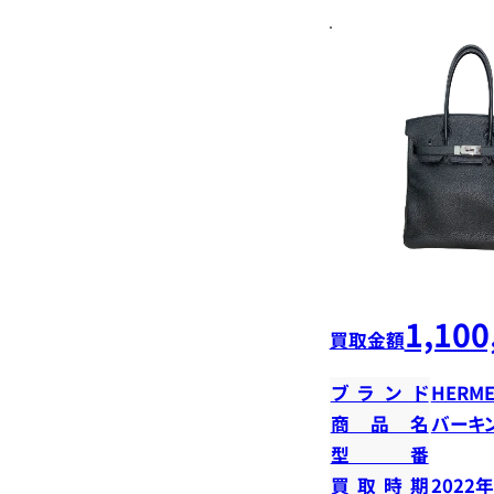
1,100
買取金額
ブランド
HERME
商品名
バーキン
型番
買取時期
2022