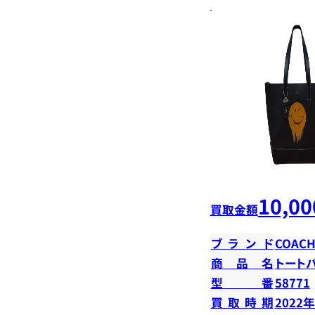
10,00
買取金額
ブランド
COAC
商品名
トート
型番
58771
買取時期
2022