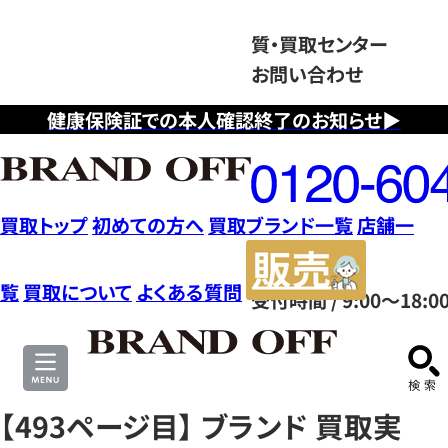
質・買取センター
お問い合わせ
健康保険証での本人確認終了のお知らせ▶
フ
リ
ー
ダ
買取トップ
初めての方へ
買取ブランド一覧
店舗一
イ
販
ヤ
売
覧
買取について
よくある質問
受付時間 / 9:00～18:0
ル
サ
0120604117
イ
ト
【493ページ目】 ブランド 買取実