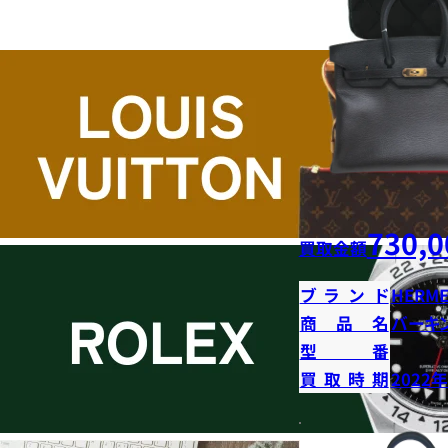
730,0
買取金額
ブランド
HERME
商品名
バーキン
型番
買取時期
2022