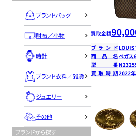
ブランドバッグ
90,00
買取金額
財布／小物
ブランド
LOUIS
時計
商品名
ペガス6
型番
N2325
買取時期
2022
ブランド衣料／雑貨
ジュエリー
その他
ブランドから探す