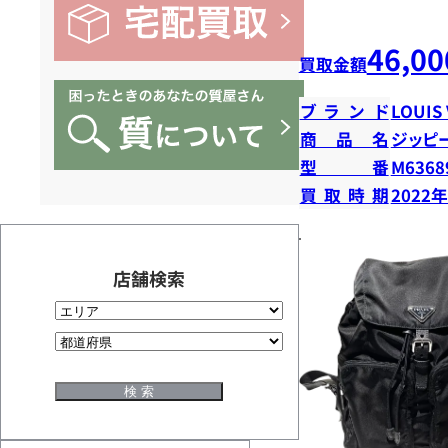
46,00
買取金額
ブランド
LOUIS
商品名
ジッピ
型番
M6368
買取時期
2022
店舗検索