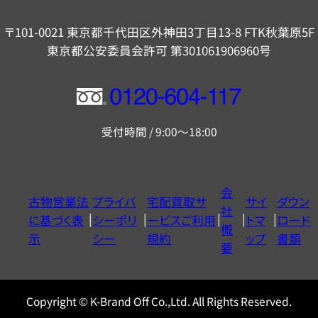
〒101-0021 東京都千代田区外神田3丁目13-8 FTK秋葉原5F
東京都公安委員会許可 第301061906960号
フ
リ
受付時間 / 9:00～18:00
ー
ダ
イ
会
古物営業法
プライバ
宅配買取サ
サイ
ダウン
ヤ
社
に基づく表
シーポリ
ービスご利用
トマ
ロード
ル
概
示
シー
規約
ップ
書類
0120604117
要
Copyright © K-Brand Off Co.,Ltd. All Rights Reserved.