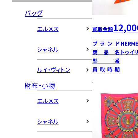
バッグ
12,00
エルメス
買取金額
ブランド
HERME
シャネル
商品名
トゥイリ
型番
ルイ・ヴィトン
買取時期
財布・小物
エルメス
シャネル