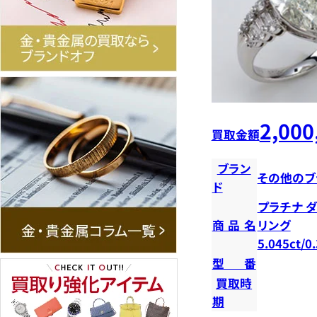
2,000
買取金額
ブラン
その他のブ
ド
プラチナ 
商品名
リング
5.045ct/0
型番
買取時
期