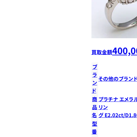
400,0
買取金額
ブ
ラ
その他のブラン
ン
ド
商
プラチナ エメラ
品
リン
名
グ E2.02ct/D1.8
型
番