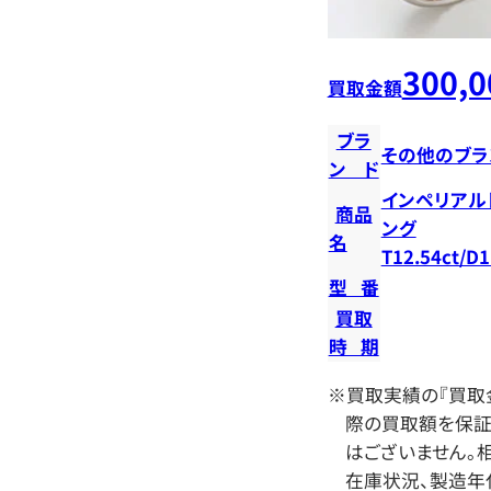
300,0
買取金額
ブラ
その他のブラ
ンド
インペリアル
商品
ング
名
T12.54ct/D1
型番
買取
時期
※買取実績の『買取
際の買取額を保証
はございません。相
在庫状況、製造年