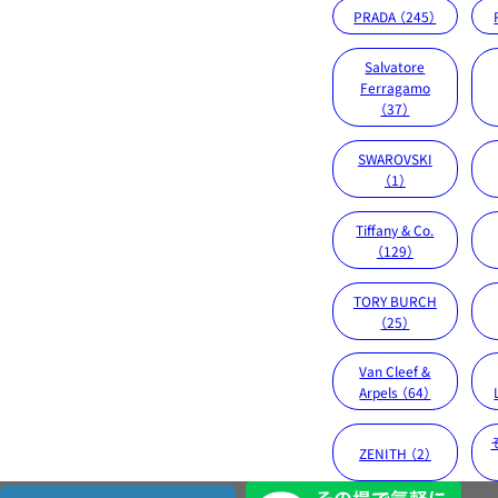
PRADA （245）
Salvatore
Ferragamo
（37）
SWAROVSKI
（1）
Tiffany & Co.
（129）
TORY BURCH
（25）
Van Cleef &
Arpels （64）
ZENITH （2）