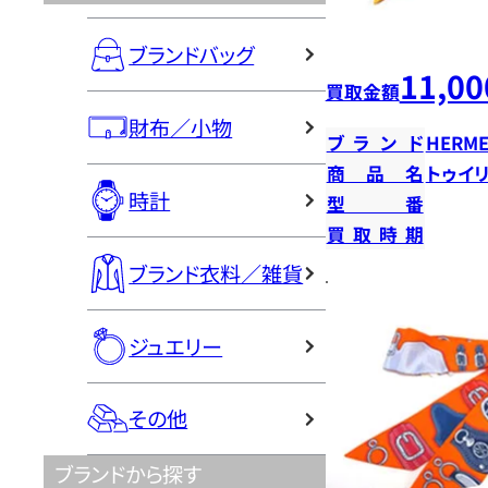
ブランドバッグ
11,00
買取金額
財布／小物
ブランド
HERME
商品名
トゥイ
時計
型番
買取時期
ブランド衣料／雑貨
ジュエリー
その他
ブランドから探す