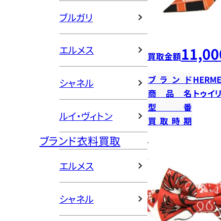
ブルガリ
エルメス
11,00
買取金額
ブランド
HERME
シャネル
商品名
トゥイ
型番
ルイ・ヴィトン
買取時期
ブランド衣料買取
エルメス
シャネル