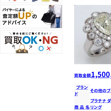
1,500
買取金額
ブラン
その他のブ
ド
プラチナ 
商品名
リング