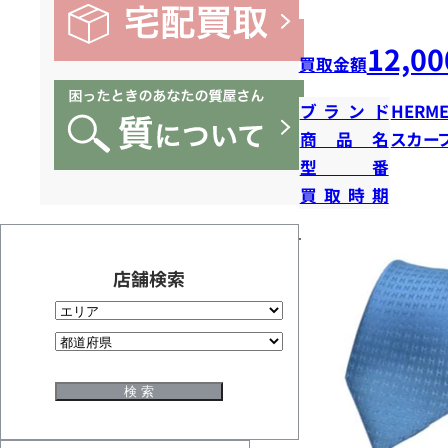
12,00
買取金額
ブランド
HERME
商品名
スカー
型番
買取時期
店舗検索