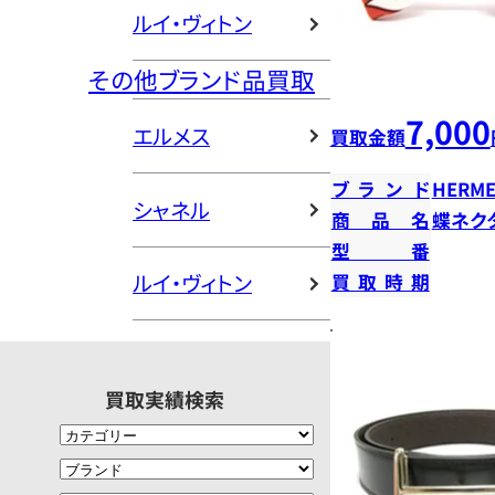
ルイ・ヴィトン
その他ブランド品買取
7,000
エルメス
買取金額
ブランド
HERME
シャネル
商品名
蝶ネク
型番
ルイ・ヴィトン
買取時期
買取実績検索