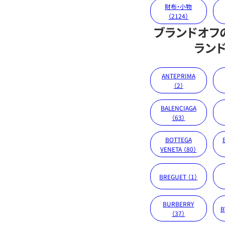
財布・小物
（2124）
ブランドオフ
ラン
ANTEPRIMA
（2）
BALENCIAGA
（63）
BOTTEGA
VENETA （80）
BREGUET （1）
BURBERRY
B
（37）