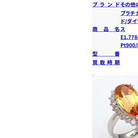
ブランド
その他
プラチ
ド/ダ
商品名
ス
E1.778
Pt900/
型番
買取時期