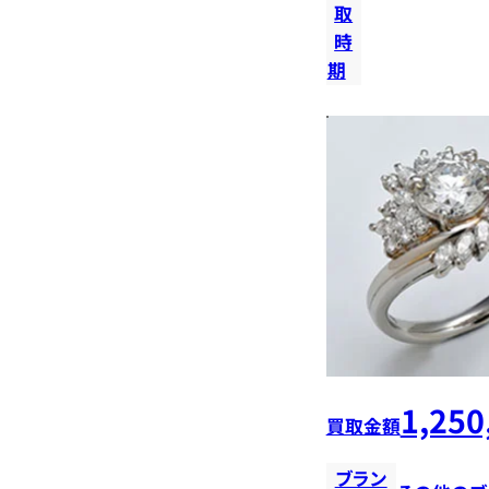
取
時
期
1,250
買取金額
ブラン