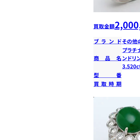
2,000
買取金額
ブランド
その他
プラチ
商品名
ンドリ
3.520c
型番
買取時期