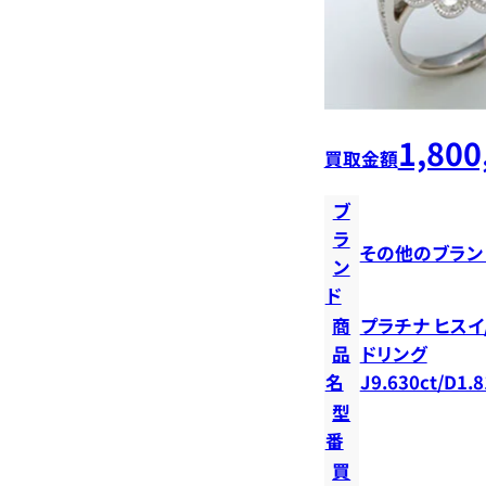
1,800
買取金額
ブ
ラ
その他のブラン
ン
ド
商
プラチナ ヒスイ
品
ドリング
名
J9.630ct/D1.8
型
番
買