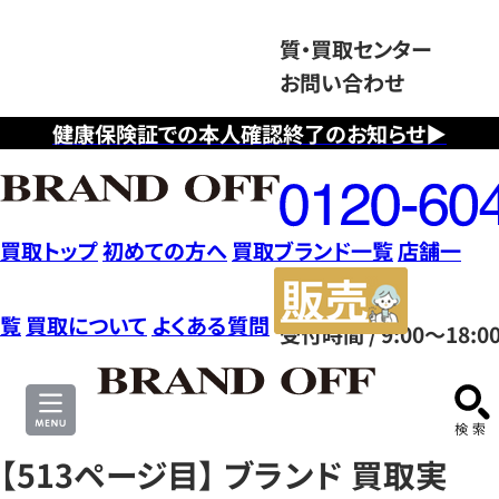
質・買取センター
お問い合わせ
健康保険証での本人確認終了のお知らせ▶
フ
リ
ー
ダ
買取トップ
初めての方へ
買取ブランド一覧
店舗一
イ
販
ヤ
売
覧
買取について
よくある質問
受付時間 / 9:00～18:0
ル
サ
0120604117
イ
ト
【513ページ目】 ブランド 買取実