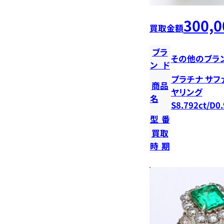
300,0
買取金額
ブラ
その他のブラ
ンド
プラチナ サフ
商品
ヤリング
名
S8.792ct/D0.
型番
買取
時期