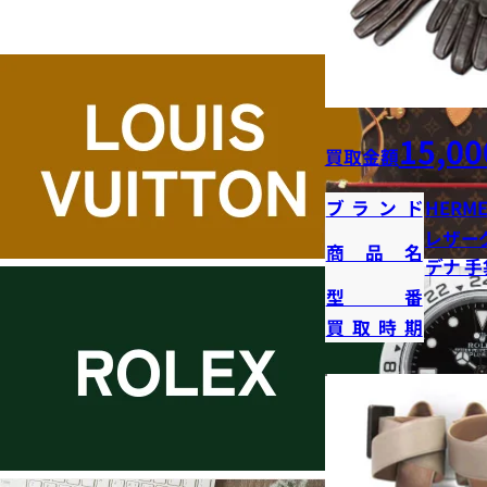
15,00
買取金額
ブランド
HERME
レザー
商品名
デナ 手
型番
買取時期