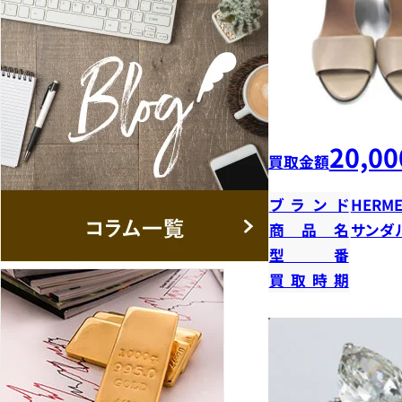
20,00
買取金額
ブランド
HERME
商品名
サンダ
型番
買取時期