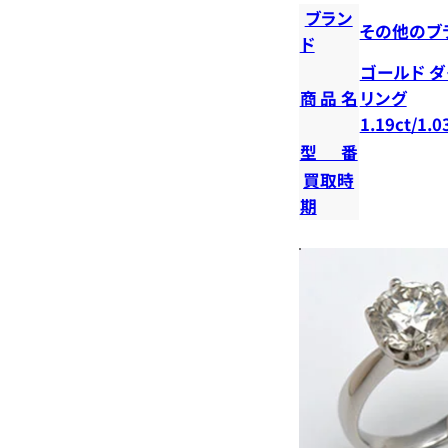
ブラン
その他のブ
ド
ゴールド 
商品名
リング
1.19ct/1.0
型番
買取時
期