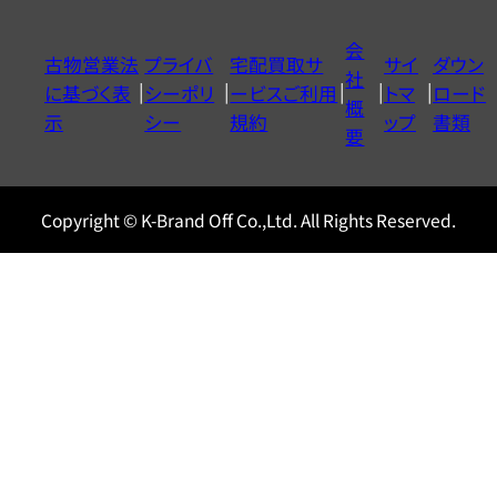
ダ
イ
会
古物営業法
プライバ
宅配買取サ
サイ
ダウン
ヤ
社
に基づく表
シーポリ
ービスご利用
トマ
ロード
ル
概
示
シー
規約
ップ
書類
0120604117
要
Copyright © K-Brand Off Co.,Ltd. All Rights Reserved.