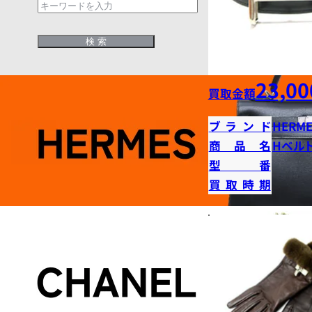
23,00
買取金額
ブランド
HERME
商品名
Hベル
型番
買取時期