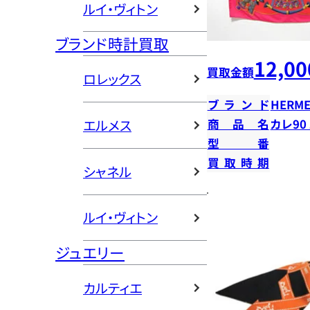
ルイ・ヴィトン
ブランド時計買取
12,00
買取金額
ロレックス
ブランド
HERME
エルメス
商品名
カレ90
型番
買取時期
シャネル
ルイ・ヴィトン
ジュエリー
カルティエ