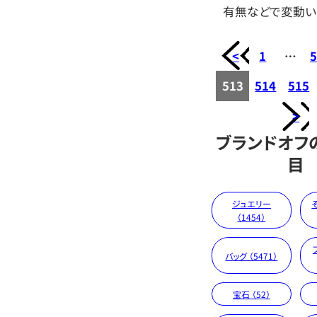
有無などで変動い
<
1
…
5
513
514
515
>
ブランドオフ
目
ジュエリー
（1454）
バッグ （5471）
宝石 （52）