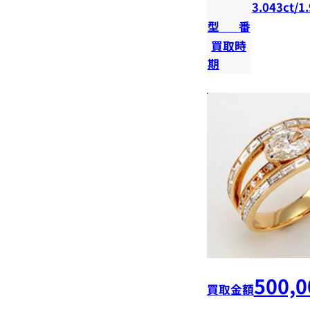
3.043ct/1
型番
買取時
期
500,0
買取金額