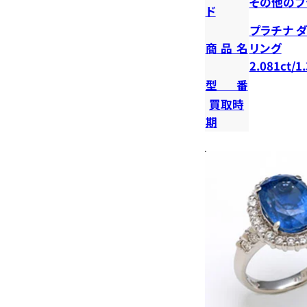
その他のブ
ド
プラチナ 
商品名
リング
2.081ct/1
型番
買取時
期