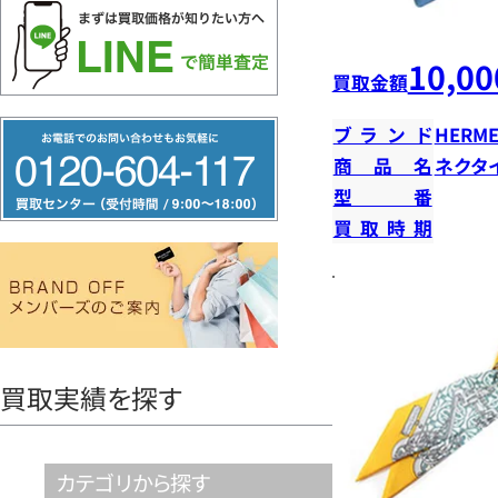
10,00
買取金額
フ
ブランド
HERME
リ
商品名
ネクタ
型番
ー
買取時期
ダ
イ
ヤ
ル
0120604117
買取実績を探す
カテゴリから探す