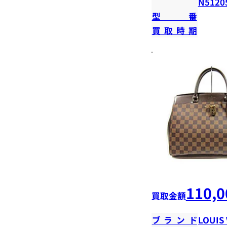
N5120
型番
買取時期
110,0
買取金額
ブランド
LOUIS