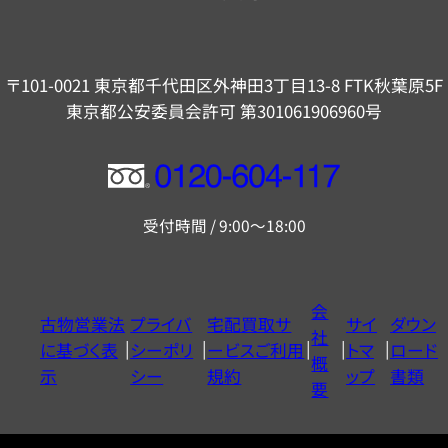
〒101-0021 東京都千代田区外神田3丁目13-8 FTK秋葉原5F
東京都公安委員会許可 第301061906960号
フ
リ
受付時間 / 9:00～18:00
ー
ダ
イ
会
古物営業法
プライバ
宅配買取サ
サイ
ダウン
ヤ
社
に基づく表
シーポリ
ービスご利用
トマ
ロード
ル
概
示
シー
規約
ップ
書類
0120604117
要