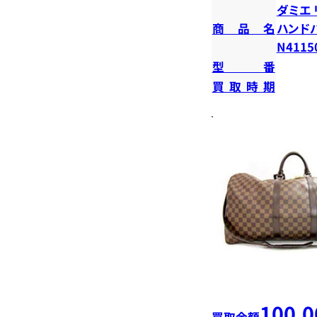
ダミエ 
商品名
ハンド
N4115
型番
買取時期
100,0
買取金額