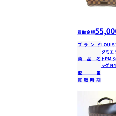
55,00
買取金額
ブランド
LOUIS
ダミエ 
商品名
トPM 
ッグ N4
型番
買取時期