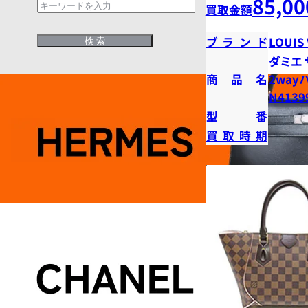
85,00
買取金額
ブランド
LOUIS
ダミエ
商品名
2way
N4139
型番
買取時期