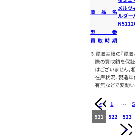
メルヴィ
商品名
ルダー
N5112
型番
買取時期
※買取実績の『買取
際の買取額を保証
はございません。相
在庫状況、製造年
有無などで変動い
<
1
…
5
521
522
523
>