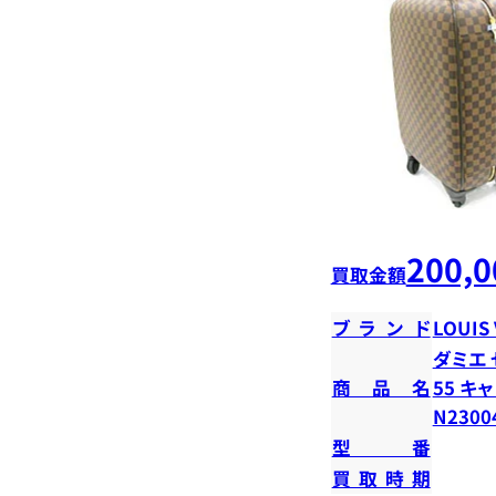
200,0
買取金額
ブランド
LOUIS
ダミエ
商品名
55 キ
N2300
型番
買取時期