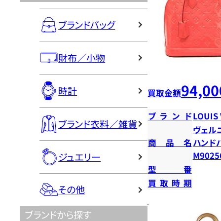
ブランドバッグ
財布／小物
94,00
時計
買取金額
ブランド
LOUIS
ブランド衣料／雑貨
ヴェルニ
商品名
ハンド
M9025
ジュエリー
型番
買取時期
その他
ブランドから探す