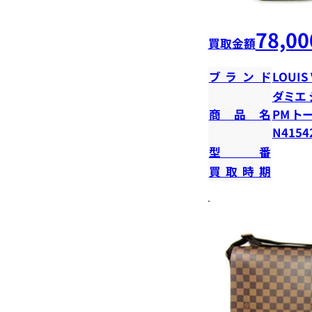
78,00
買取金額
ブランド
LOUIS
ダミエ 
商品名
PM ト
N4154
型番
買取時期