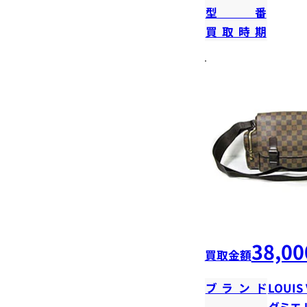
型番
買取時期
38,00
買取金額
ブランド
LOUIS
ダミエ 