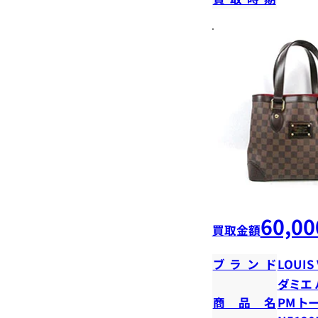
60,00
買取金額
ブランド
LOUIS
ダミエ
商品名
PM ト