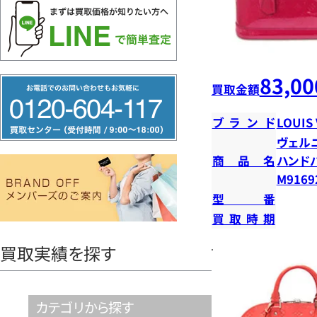
83,00
フ
買取金額
リ
ブランド
LOUIS
ー
ヴェル
ダ
商品名
ハンド
イ
M9169
ヤ
型番
ル
買取時期
0120604117
買取実績を探す
カテゴリから探す