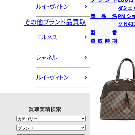
ルイ・ヴィトン
ダミエ
商品名
PM シ
その他ブランド品買取
グ N41
型番
エルメス
買取時期
シャネル
ルイ・ヴィトン
買取実績検索