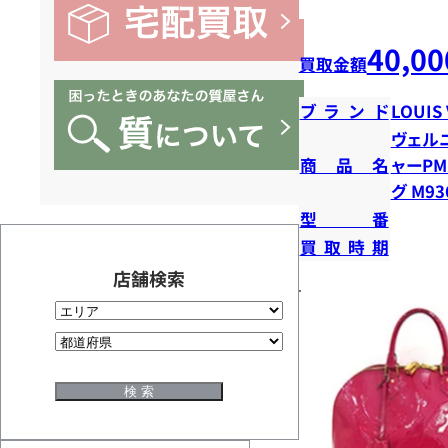
40,00
買取金額
ブランド
LOUIS
ヴェル
商品名
ャーPM
グ M93
型番
買取時期
店舗検索