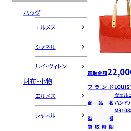
バッグ
エルメス
シャネル
ルイ・ヴィトン
22,00
買取金額
財布・小物
ブランド
LOUIS
ヴェルニ
エルメス
商品名
ハンド
M9108
シャネル
型番
買取時期