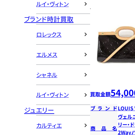
ルイ・ヴィトン
ブランド時計買取
ロレックス
エルメス
シャネル
54,00
買取金額
ルイ・ヴィトン
ブランド
LOUIS
ジュエリー
ヴェル
リー・
カルティエ
商品名
2Way