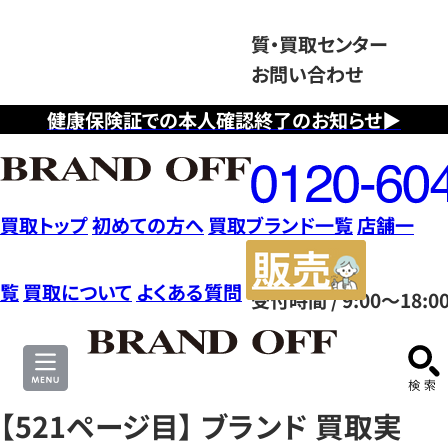
質・買取センター
お問い合わせ
健康保険証での本人確認終了のお知らせ▶
フ
リ
ー
ダ
買取トップ
初めての方へ
買取ブランド一覧
店舗一
イ
販
ヤ
売
覧
買取について
よくある質問
受付時間 / 9:00～18:0
ル
サ
0120604117
イ
ト
【521ページ目】 ブランド 買取実