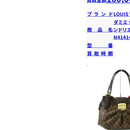
ブランド
LOUIS
ダミエ
商品名
ンドリ
N4141
型番
買取時期