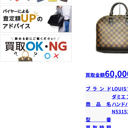
60,00
買取金額
ブランド
LOUIS
ダミエ 
商品名
ハンド
N5315
型番
買取時期