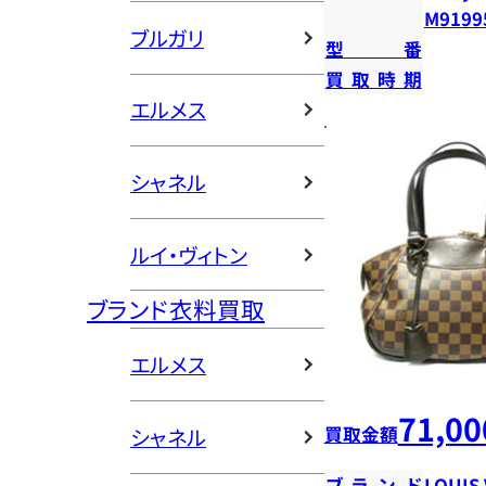
M9199
ブルガリ
型番
買取時期
エルメス
シャネル
ルイ・ヴィトン
ブランド衣料買取
エルメス
71,00
買取金額
シャネル
ブランド
LOUIS