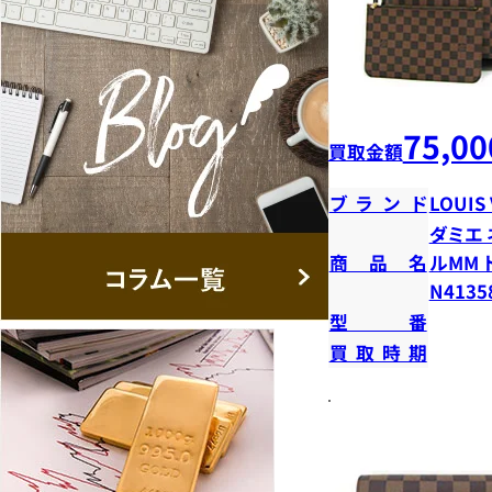
75,00
買取金額
ブランド
LOUIS
ダミエ 
商品名
ルMM 
N4135
型番
買取時期