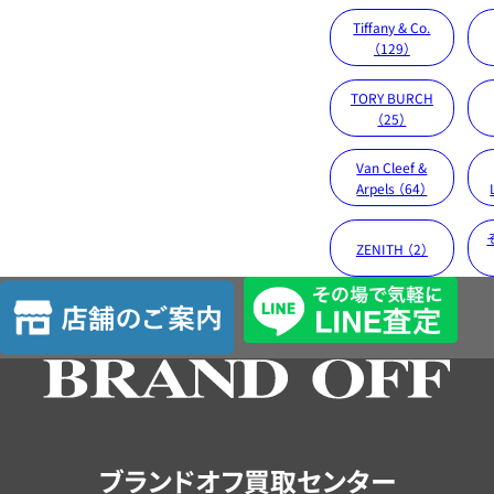
Tiffany & Co.
（129）
TORY BURCH
（25）
Van Cleef &
Arpels （64）
ZENITH （2）
店
舗
の
ご
案
内
ブランドオフ買取センター