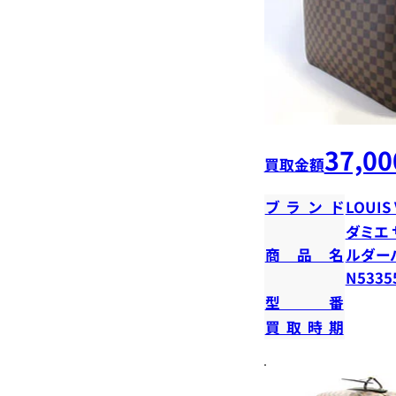
37,00
買取金額
ブランド
LOUIS
ダミエ 
商品名
ルダー
N5335
型番
買取時期