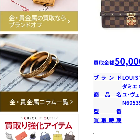
50,00
買取金額
ブランド
LOUIS
ダミエ
商品名
ユ・ヴ
N6053
型番
買取時期