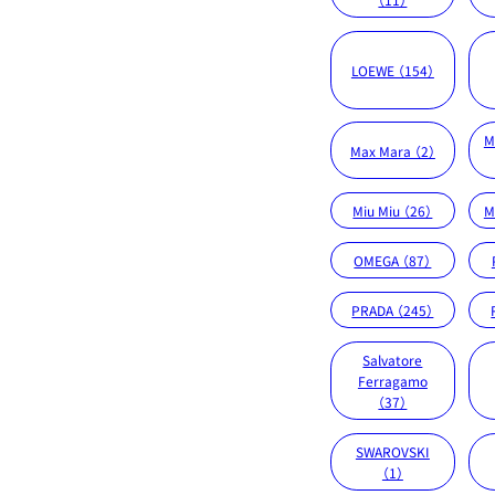
LOEWE （154）
M
Max Mara （2）
Miu Miu （26）
M
OMEGA （87）
PRADA （245）
Salvatore
Ferragamo
（37）
SWAROVSKI
（1）