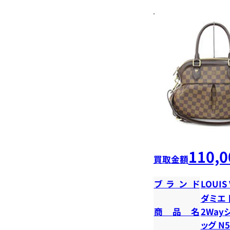
110,0
買取金額
ブランド
LOUIS
ダミエ 
商品名
2Way
ッグ N5