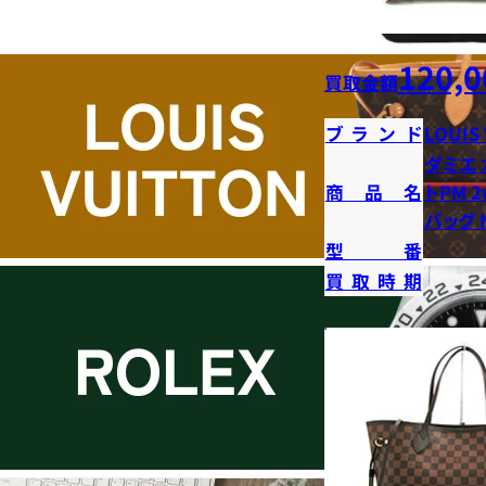
120,0
買取金額
ブランド
LOUIS
ダミエ 
商品名
トPM 
バッグ N
型番
買取時期