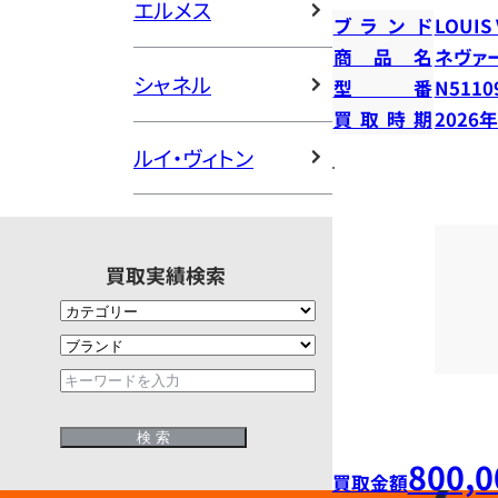
エルメス
ブランド
LOUIS
商品名
ネヴァ
シャネル
型番
N5110
買取時期
2026
ルイ・ヴィトン
買取実績検索
800,0
買取金額