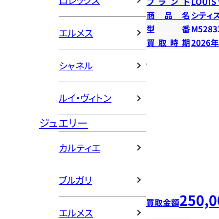
ロレックス
ブランド
LOUIS
商品名
シティ
型番
M5283
エルメス
買取時期
2026
シャネル
ルイ・ヴィトン
ジュエリー
カルティエ
ブルガリ
250,0
買取金額
エルメス