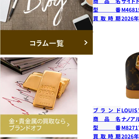
商品名
サイド
型番
M4681
買取時期
2026
ブランド
LOUIS
商品名
ナノア
型番
M8271
買取時期
2026