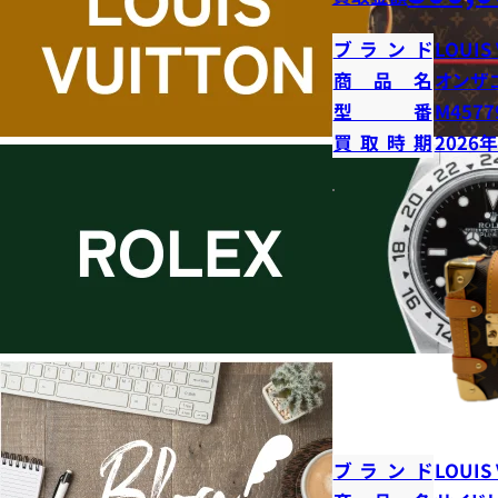
ブランド
LOUIS
商品名
オンザ
型番
M4577
買取時期
2026
ブランド
LOUIS