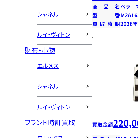
商品名
ベラ 
シャネル
型番
M2A16
買取時期
2026
ルイ・ヴィトン
財布・小物
エルメス
シャネル
ルイ・ヴィトン
220,0
ブランド時計買取
買取金額