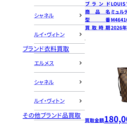
ブランド
LOUIS
商品名
ミュル
シャネル
型番
M4641
買取時期
2026
ルイ・ヴィトン
ブランド衣料買取
エルメス
シャネル
ルイ・ヴィトン
その他ブランド品買取
180,0
買取金額