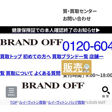
質・買取センター
お問い合わせ
健康保険証での本人確認終了のお知らせ▶
フ
リ
ー
ダ
買取トップ
初めての方へ
買取ブランド一覧
店舗一
イ
販
ヤ
売
覧
買取について
よくある質問
受付時間 / 9:00～18:0
ル
サ
0120604117
イ
ト
TOP
ルイ・ヴィトン買取
ルイ・ヴィトン バッグ買取
LOUIS VUIT