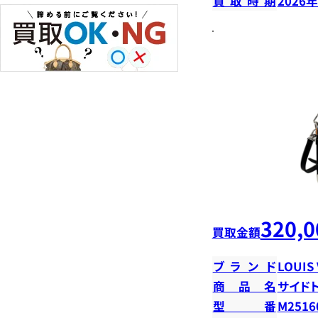
買取時期
2026
320,0
買取金額
ブランド
LOUIS
商品名
サイド
型番
M2516