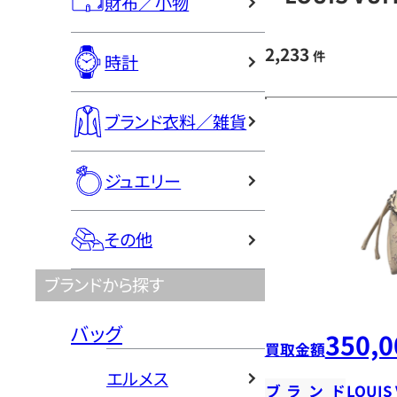
財布／小物
2,233
件
時計
ブランド衣料／雑貨
ジュエリー
その他
ブランドから探す
バッグ
350,0
買取金額
エルメス
ブランド
LOUIS