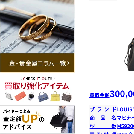
300,0
買取金額
ブランド
LOUIS
商品名
マヒナ
型番
M5920