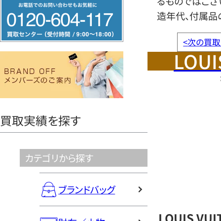
るものではござ
フ
造年代、付属品
リ
ー
<
次の買取
ダ
LOUI
イ
ヤ
ル
0120604117
買取実績を探す
カテゴリから探す
ブランドバッグ
LOUIS V