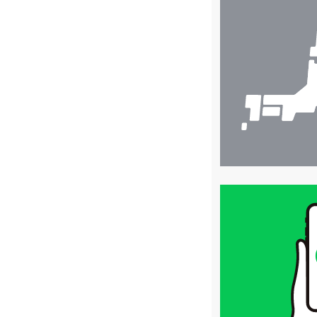
店
舗
検
索
買
取
価
格
は
LINE