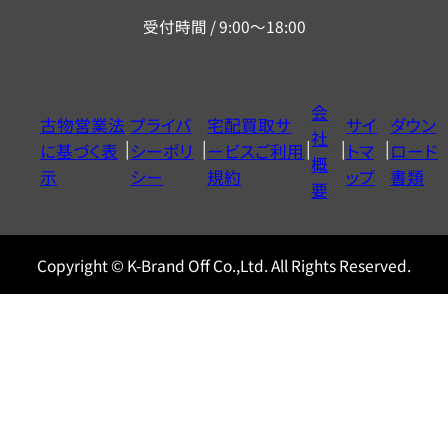
リ
受付時間 / 9:00～18:00
ー
ダ
イ
会
古物営業法
プライバ
宅配買取サ
サイ
ダウン
ヤ
社
に基づく表
シーポリ
ービスご利用
トマ
ロード
ル
概
示
シー
規約
ップ
書類
0120604117
要
Copyright © K-Brand Off Co.,Ltd. All Rights Reserved.