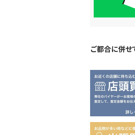
簡
単
査
定
ご都合に併せ