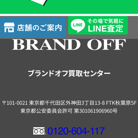
単
査
店
定
舗
の
ご
案
内
ブランドオフ買取センター
〒101-0021 東京都千代田区外神田3丁目13-8 FTK秋葉原5F
東京都公安委員会許可 第301061906960号
フ