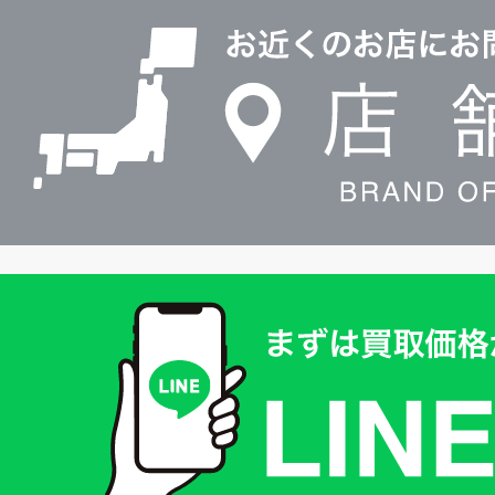
0120604117
舗
検
索
買
取
価
格
は
LINE
簡