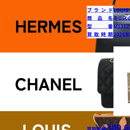
ブランド
LOUIS
商品名
ミニス
型番
M1312
買取時期
2026
300,0
買取金額