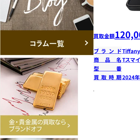
120,0
買取金額
ブランド
Tiffany
商品名
Tスマ
型番
買取時期
2024