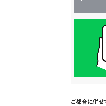
買
取
価
格
は
LINE
簡
単
査
定
ご都合に併せ