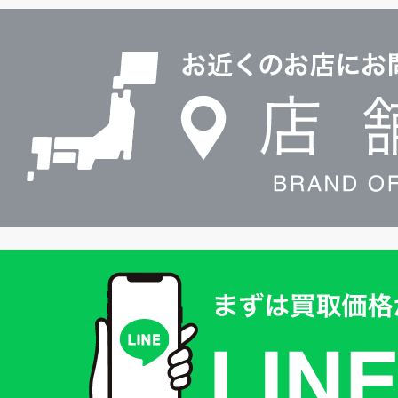
ル
店
0120604117
舗
検
索
買
取
価
格
は
LINE