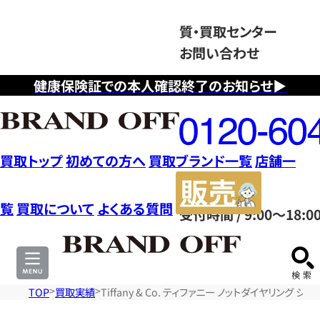
質・買取センター
お問い合わせ
健康保険証での本人確認終了のお知らせ▶
フ
リ
ー
ダ
買取トップ
初めての方へ
買取ブランド一覧
店舗一
イ
販
ヤ
売
覧
買取について
よくある質問
受付時間 / 9:00～18:0
ル
サ
0120604117
イ
ト
TOP
買取実績
Tiffany & Co. ティファニー ノットダイヤリング