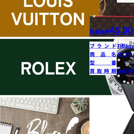
45,00
買取金額
ブランド
Tiffany
商品名
パロマ
型番
買取時期
2025