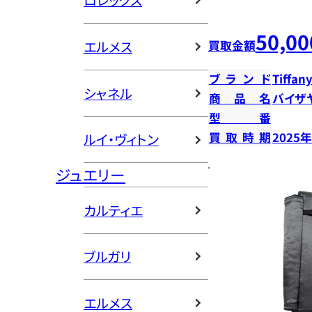
ロレックス
50,00
エルメス
買取金額
ブランド
Tiffany
シャネル
商品名
バイザ
型番
買取時期
2025
ルイ・ヴィトン
ジュエリー
カルティエ
ブルガリ
エルメス