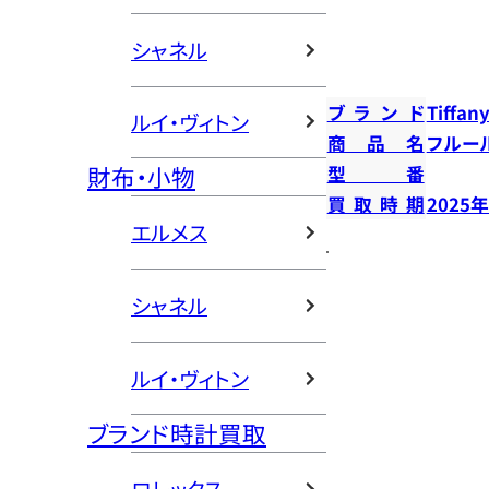
シャネル
ブランド
Tiffany
ルイ・ヴィトン
商品名
フルー
財布・小物
型番
買取時期
2025
エルメス
シャネル
ルイ・ヴィトン
ブランド時計買取