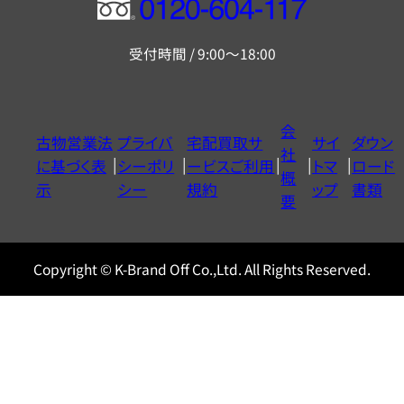
フ
リ
受付時間 / 9:00～18:00
ー
ダ
イ
会
古物営業法
プライバ
宅配買取サ
サイ
ダウン
ヤ
社
に基づく表
シーポリ
ービスご利用
トマ
ロード
ル
概
示
シー
規約
ップ
書類
0120604117
要
Copyright © K-Brand Off Co.,Ltd. All Rights Reserved.