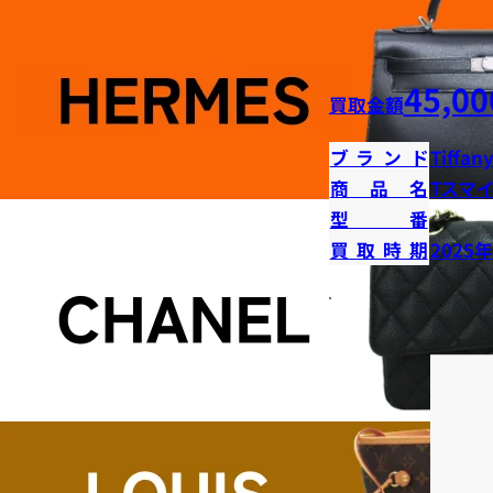
45,00
買取金額
ブランド
Tiffany
商品名
Tスマ
型番
買取時期
2025