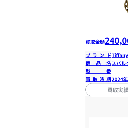
240,0
買取金額
ブランド
Tiffany
商品名
スパル
型番
買取時期
2024
買取実