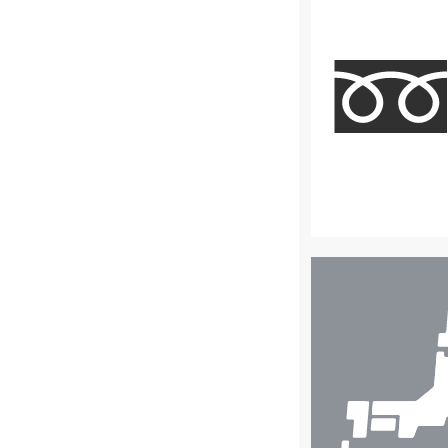
店
舗
検
索