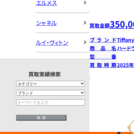
エルメス
350,0
シャネル
買取金額
ブランド
Tiffany
ルイ・ヴィトン
商品名
ハード
型番
買取時期
2025
買取実績検索