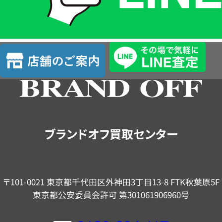
簡
単
査
店
定
舗
の
ご
案
内
ブランドオフ買取センター
〒101-0021 東京都千代田区外神田3丁目13-8 FTK秋葉原5F
東京都公安委員会許可 第301061906960号