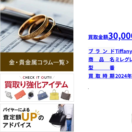
30,00
買取金額
ブランド
Tiffany
商品名
ミレグ
型番
買取時期
2024