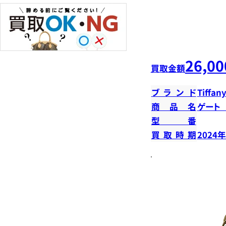
26,00
買取金額
ブランド
Tiffany
商品名
ゲート
型番
買取時期
2024