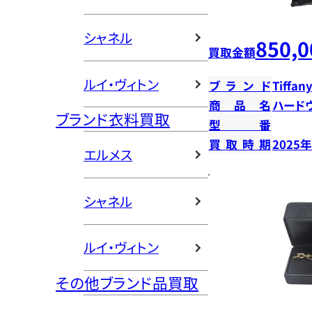
シャネル
850,0
買取金額
ルイ・ヴィトン
ブランド
Tiffany
商品名
ハード
ブランド衣料買取
型番
買取時期
2025
エルメス
シャネル
ルイ・ヴィトン
その他ブランド品買取