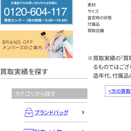
フ
素材
リ
サイズ
査定時の状態
ー
付属品
ダ
買取店舗
イ
ヤ
ル
※買取実績の『買
0120604117
るものではござ
買取実績を探す
造年代、付属品
<
次の買取
カテゴリから探す
ブランドバッグ