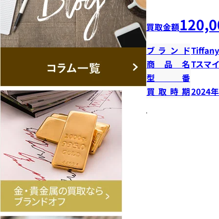
120,0
買取金額
ブランド
Tiffany
商品名
Tスマ
型番
買取時期
2024