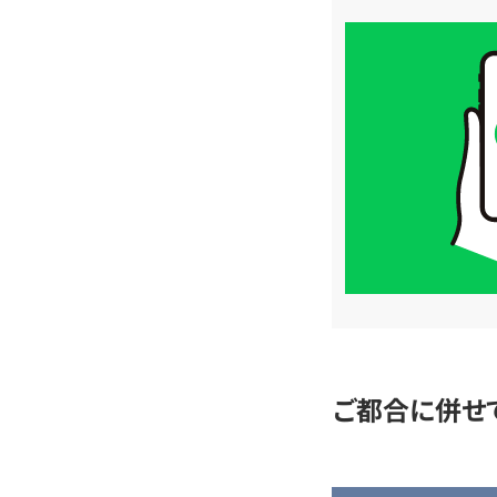
買
取
価
格
は
LINE
簡
単
査
定
ご都合に併せ