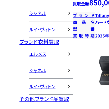
850,0
買取金額
シャネル
ブランド
Tiffany
商品名
ハード
ルイ・ヴィトン
型番
買取時期
2025
ブランド衣料買取
エルメス
シャネル
ルイ・ヴィトン
その他ブランド品買取