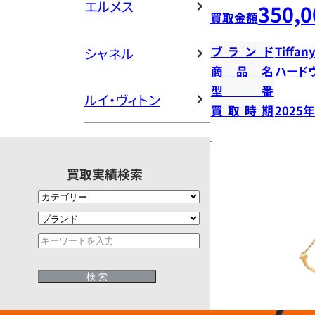
エルメス
350,0
買取金額
ブランド
Tiffany
シャネル
商品名
ハード
型番
ルイ・ヴィトン
買取時期
2025
買取実績検索