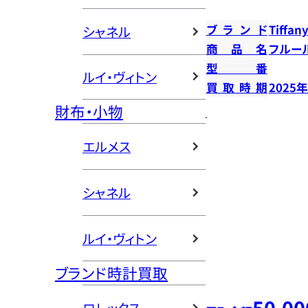
ブランド
Tiffany
シャネル
商品名
フルー
型番
ルイ・ヴィトン
買取時期
2025
財布・小物
エルメス
シャネル
ルイ・ヴィトン
ブランド時計買取
50,00