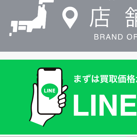
索
買
取
価
格
は
LINE
簡
単