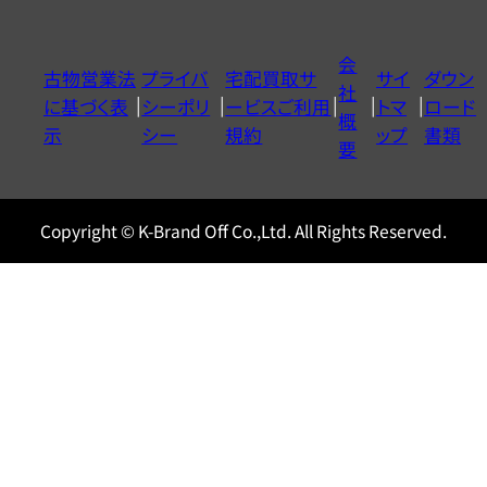
ダ
イ
会
古物営業法
プライバ
宅配買取サ
サイ
ダウン
ヤ
社
に基づく表
シーポリ
ービスご利用
トマ
ロード
ル
概
示
シー
規約
ップ
書類
0120604117
要
Copyright © K-Brand Off Co.,Ltd. All Rights Reserved.