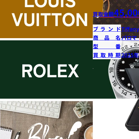
45,00
買取金額
ブランド
Tiffany
商品名
パロマ
型番
買取時期
2025