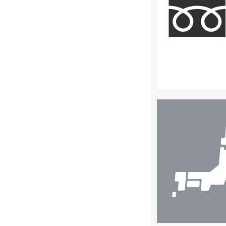
店
舗
検
索