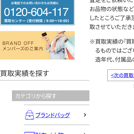
フ
お品物の状態など
リ
したところご了承
ー
取させていただき
ダ
イ
※買取実績の『買
ヤ
るものではござ
ル
造年代、付属品
0120604117
買取実績を探す
<
次の買取
カテゴリから探す
ブランドバッグ