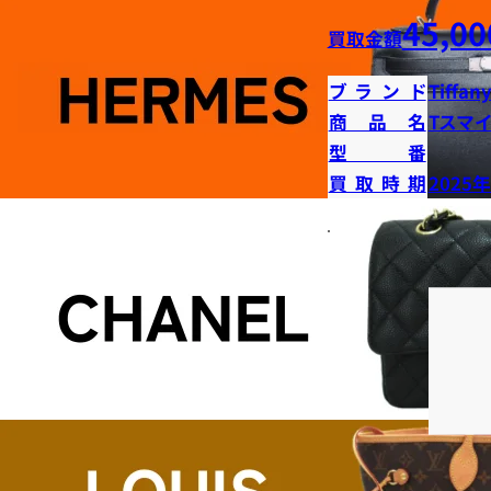
45,00
買取金額
ブランド
Tiffany
商品名
Tスマ
型番
買取時期
2025