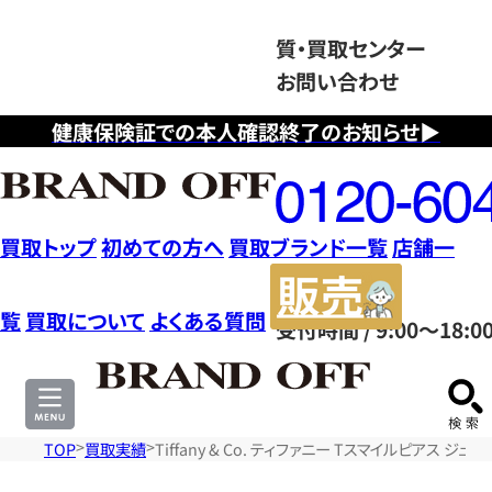
質・買取センター
お問い合わせ
健康保険証での本人確認終了のお知らせ▶
フ
リ
ー
ダ
買取トップ
初めての方へ
買取ブランド一覧
店舗一
イ
販
ヤ
売
覧
買取について
よくある質問
受付時間 / 9:00～18:0
ル
サ
0120604117
イ
ト
TOP
買取実績
Tiffany & Co. ティファニー Tスマイルピアス ジュ