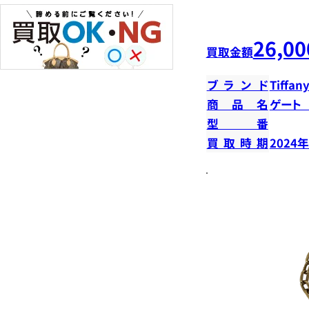
26,00
買取金額
ブランド
Tiffany
商品名
ゲート
型番
買取時期
2024