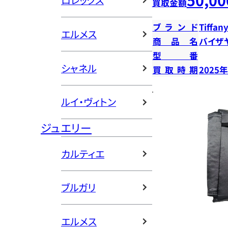
ロレックス
買取金額
ブランド
Tiffany
エルメス
商品名
バイザ
型番
シャネル
買取時期
2025
ルイ・ヴィトン
ジュエリー
カルティエ
ブルガリ
エルメス