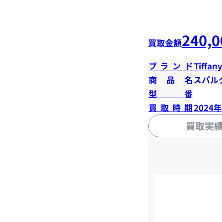
240,0
買取金額
ブランド
Tiffany
商品名
スパル
型番
買取時期
2024
買取実