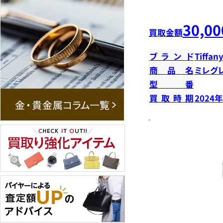
30,00
買取金額
ブランド
Tiffany
商品名
ミレグ
型番
買取時期
2024