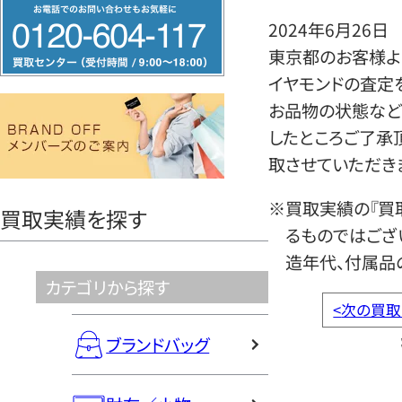
フ
2024年6月26日
リ
東京都のお客様よ
ー
イヤモンドの査定
ダ
お品物の状態など
イ
したところご了承
ヤ
取させていただき
ル
0120604117
※買取実績の『買
買取実績を探す
るものではござ
造年代、付属品
カテゴリから探す
<
次の買取
ブランドバッグ