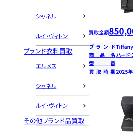
シャネル
850,0
買取金額
ルイ・ヴィトン
ブランド
Tiffany
ブランド衣料買取
商品名
ハード
型番
エルメス
買取時期
2025
シャネル
ルイ・ヴィトン
その他ブランド品買取