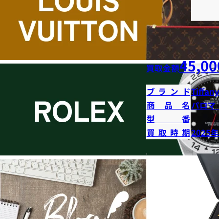
45,00
買取金額
ブランド
Tiffany
商品名
パロマ
型番
買取時期
2025