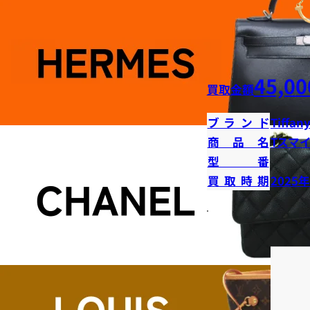
45,00
買取金額
ブランド
Tiffany
商品名
Tスマ
型番
買取時期
2025