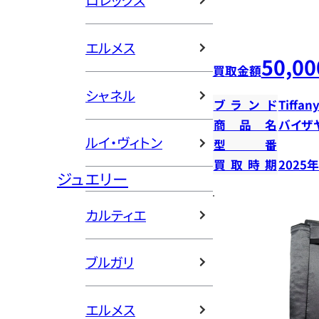
ロレックス
エルメス
50,00
買取金額
シャネル
ブランド
Tiffany
商品名
バイザ
ルイ・ヴィトン
型番
買取時期
2025
ジュエリー
カルティエ
ブルガリ
エルメス