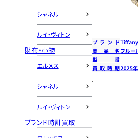
シャネル
ルイ・ヴィトン
ブランド
Tiffany
財布・小物
商品名
フルー
型番
エルメス
買取時期
2025
シャネル
ルイ・ヴィトン
ブランド時計買取