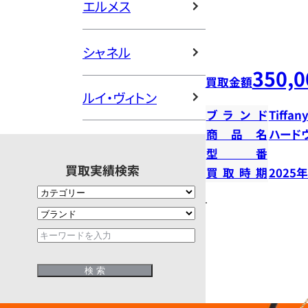
エルメス
シャネル
350,0
買取金額
ルイ・ヴィトン
ブランド
Tiffany
商品名
ハード
型番
買取実績検索
買取時期
2025