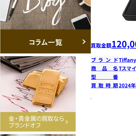
120,0
買取金額
ブランド
Tiffany
商品名
Tスマ
型番
買取時期
2024