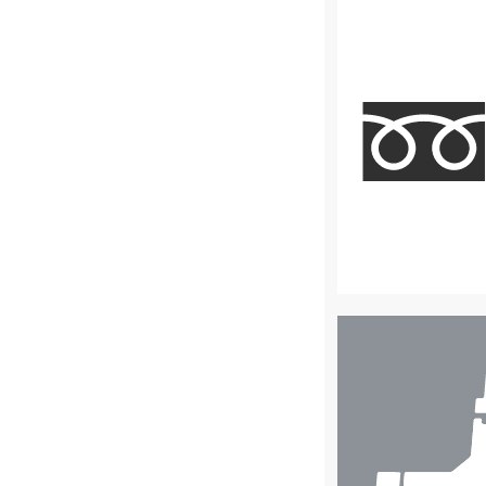
店
舗
検
索