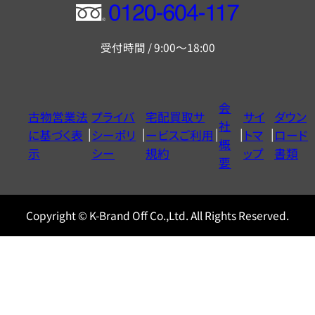
フ
リ
受付時間 / 9:00～18:00
ー
ダ
イ
会
古物営業法
プライバ
宅配買取サ
サイ
ダウン
ヤ
社
に基づく表
シーポリ
ービスご利用
トマ
ロード
ル
概
示
シー
規約
ップ
書類
0120604117
要
Copyright © K-Brand Off Co.,Ltd. All Rights Reserved.