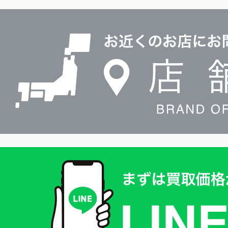
ル
店
0120604117
舗
検
索
買
取
価
格
は