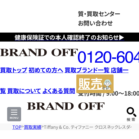
質・買取センター
お問い合わせ
健康保険証での本人確認終了のお知らせ▶
フ
リ
ー
ダ
買取トップ
初めての方へ
買取ブランド一覧
店舗一
イ
販
ヤ
売
覧
買取について
よくある質問
受付時間 / 9:00～18:0
ル
サ
0120604117
イ
ト
TOP
買取実績
Tiffany & Co. ティファニー クロスネックレスダイ