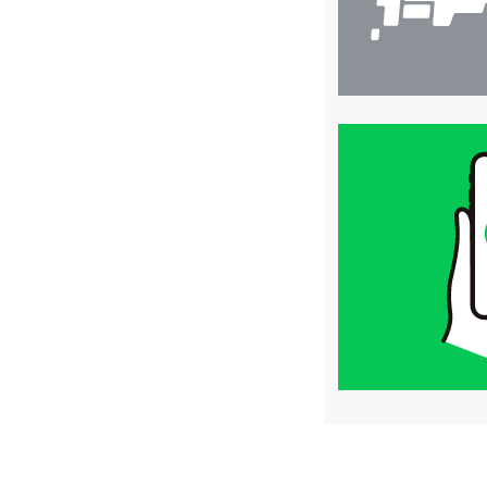
買
取
価
格
は
LINE
簡
単
査
定