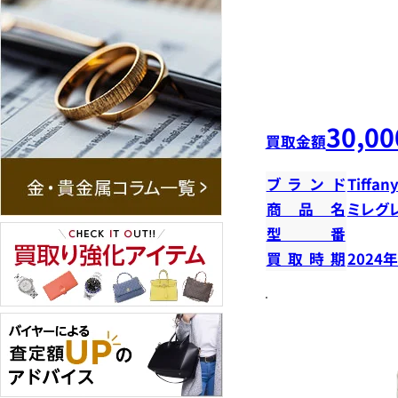
30,00
買取金額
ブランド
Tiffany
商品名
ミレグ
型番
買取時期
2024