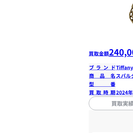
240,0
買取金額
ブランド
Tiffany
商品名
スパル
型番
買取時期
2024
買取実