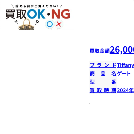
26,00
買取金額
ブランド
Tiffany
商品名
ゲート
型番
買取時期
2024