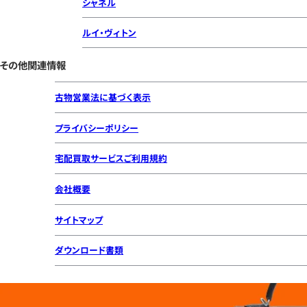
シャネル
ルイ・ヴィトン
その他関連情報
古物営業法に基づく表示
プライバシーポリシー
宅配買取サービスご利用規約
会社概要
サイトマップ
ダウンロード書類