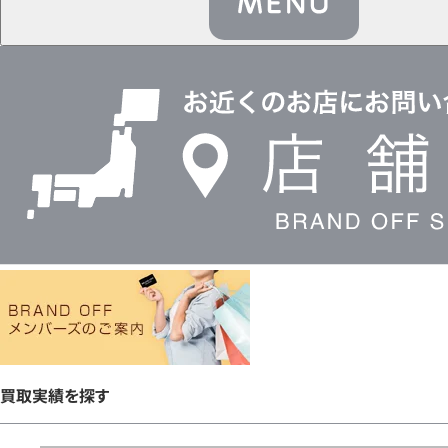
店
舗
検
索
買取実績を探す