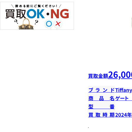
26,00
買取金額
ブランド
Tiffany
商品名
ゲート
型番
買取時期
2024