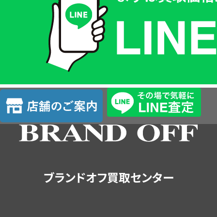
価
格
は
LINE
簡
単
査
店
定
舗
の
ご
案
内
ブランドオフ買取センター