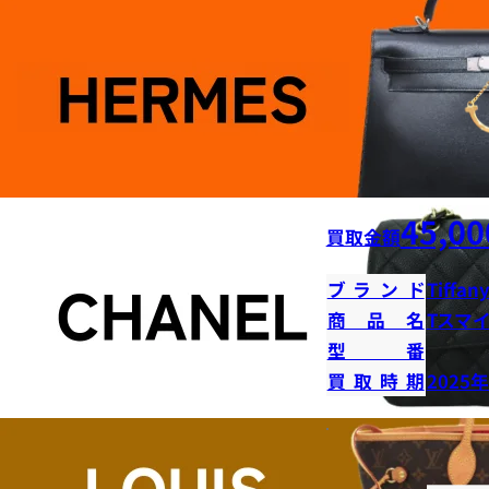
45,00
買取金額
ブランド
Tiffany
商品名
Tスマ
型番
買取時期
2025