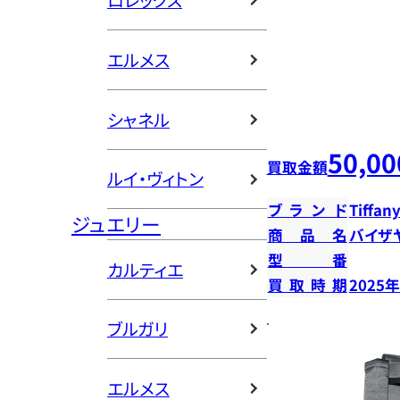
ロレックス
エルメス
シャネル
50,00
買取金額
ルイ・ヴィトン
ブランド
Tiffany
ジュエリー
商品名
バイザ
型番
カルティエ
買取時期
2025
ブルガリ
エルメス