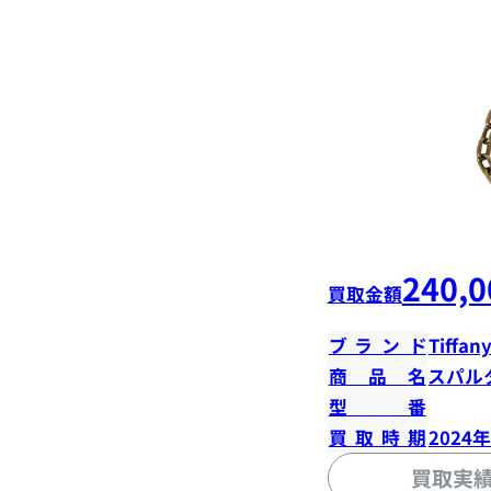
240,0
買取金額
ブランド
Tiffany
商品名
スパル
型番
買取時期
2024
買取実