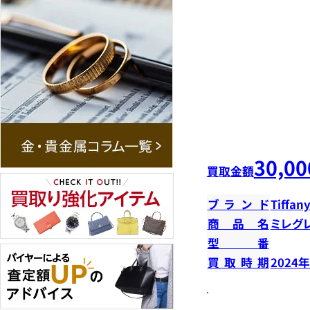
30,00
買取金額
ブランド
Tiffany
商品名
ミレグ
型番
買取時期
2024