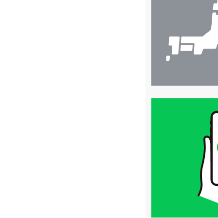
検
索
買
取
価
格
は
LINE
簡
単