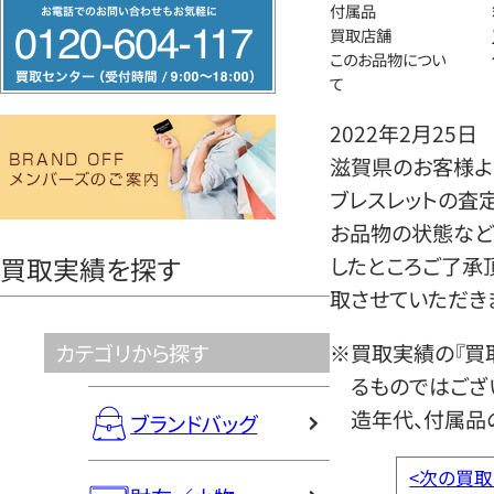
フ
付属品
買取店舗
リ
このお品物につい
ー
て
ダ
2022年2月25日
イ
滋賀県のお客様よ
ヤ
ブレスレットの査
ル
お品物の状態など
0120604117
買取実績を探す
したところご了承
取させていただき
カテゴリから探す
※買取実績の『買
るものではござ
造年代、付属品
ブランドバッグ
<
次の買取