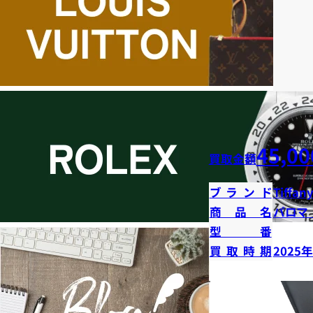
45,00
買取金額
ブランド
Tiffany
商品名
パロマ
型番
買取時期
2025