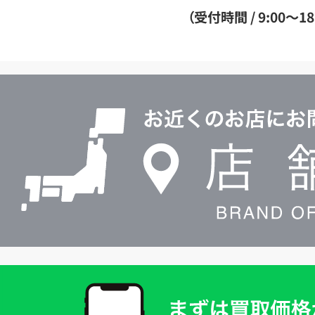
ダ
（受付時間 / 9:00～18
イ
ヤ
ル
店
0120604117
舗
検
索
買
取