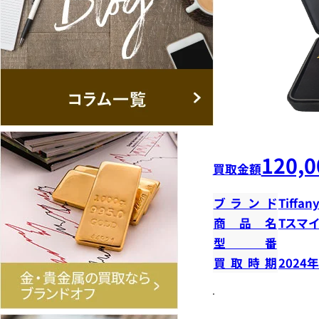
120,0
買取金額
ブランド
Tiffany
商品名
Tスマ
型番
買取時期
2024