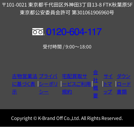
〒101-0021 東京都千代田区外神田3丁目13-8 FTK秋葉原5F
東京都公安委員会許可 第301061906960号
フ
リ
受付時間 / 9:00～18:00
ー
ダ
イ
会
古物営業法
プライバ
宅配買取サ
サイ
ダウン
ヤ
社
に基づく表
シーポリ
ービスご利用
トマ
ロード
ル
概
示
シー
規約
ップ
書類
0120604117
要
Copyright © K-Brand Off Co.,Ltd. All Rights Reserved.