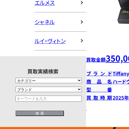
エルメス
シャネル
ルイ・ヴィトン
350,0
買取金額
買取実績検索
ブランド
Tiffany
商品名
ハード
型番
買取時期
2025