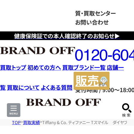
質・買取センター
お問い合わせ
健康保険証での本人確認終了のお知らせ▶
フ
リ
ー
ダ
買取トップ
初めての方へ
買取ブランド一覧
店舗一
イ
販
ヤ
売
覧
買取について
よくある質問
受付時間 / 9:00～18:0
ル
サ
0120604117
イ
ト
TOP
買取実績
Tiffany & Co. ティファニー Tスマイル ダイヤブ