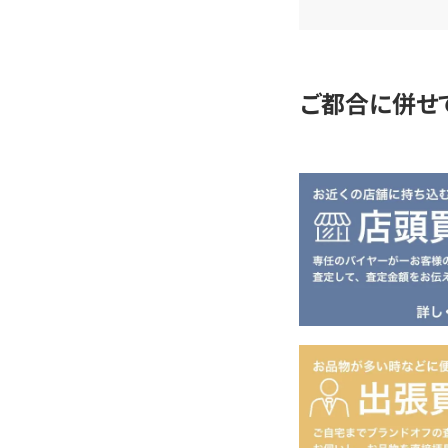
査
定
ご都合に併せ