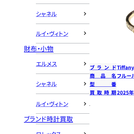
シャネル
ルイ・ヴィトン
財布・小物
エルメス
ブランド
Tiffany
商品名
フルー
シャネル
型番
買取時期
2025
ルイ・ヴィトン
ブランド時計買取