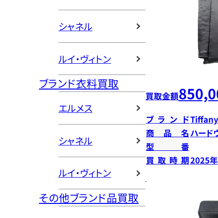
シャネル
ルイ・ヴィトン
ブランド衣料買取
850,0
買取金額
エルメス
ブランド
Tiffany
商品名
ハード
シャネル
型番
買取時期
2025
ルイ・ヴィトン
その他ブランド品買取