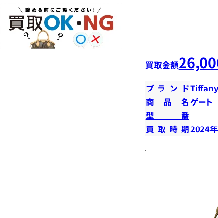
26,00
買取金額
ブランド
Tiffany
商品名
ゲート
型番
買取時期
2024