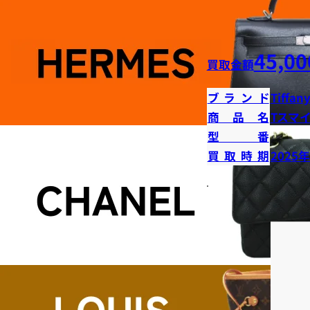
45,00
買取金額
ブランド
Tiffany
商品名
Tスマ
型番
買取時期
2025