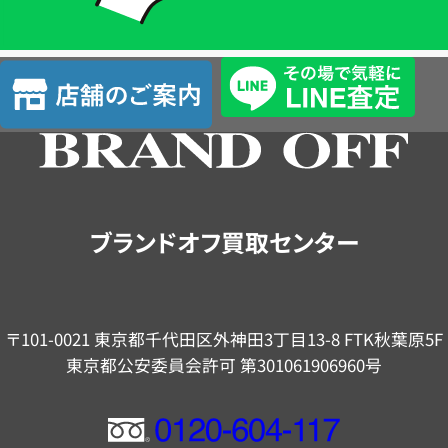
簡
単
査
店
定
舗
の
ご
案
内
ブランドオフ買取センター
〒101-0021 東京都千代田区外神田3丁目13-8 FTK秋葉原5F
東京都公安委員会許可 第301061906960号
フ