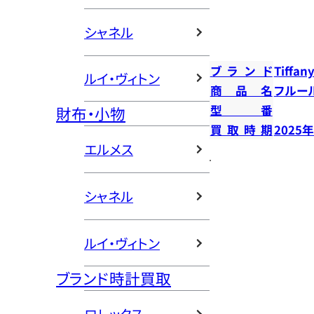
シャネル
ブランド
Tiffany
ルイ・ヴィトン
商品名
フルー
型番
財布・小物
買取時期
2025
エルメス
シャネル
ルイ・ヴィトン
ブランド時計買取