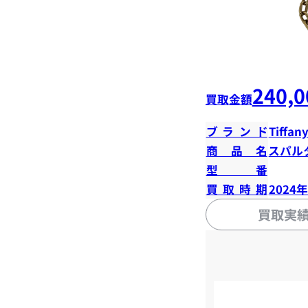
240,0
買取金額
ブランド
Tiffany
商品名
スパル
型番
買取時期
2024
買取実