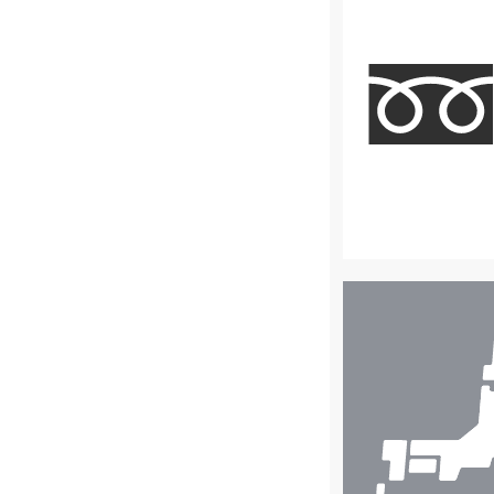
店
舗
検
索