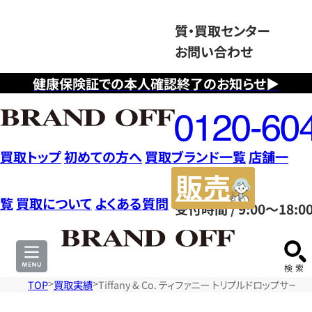
質・買取センター
お問い合わせ
健康保険証での本人確認終了のお知らせ▶
フ
リ
ー
ダ
買取トップ
初めての方へ
買取ブランド一覧
店舗一
イ
販
ヤ
売
覧
買取について
よくある質問
受付時間 / 9:00～18:0
ル
サ
0120604117
イ
ト
TOP
買取実績
Tiffany & Co. ティファニー トリプルドロップサ