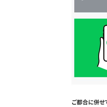
買
取
価
格
は
LINE
簡
単
査
定
ご都合に併せ