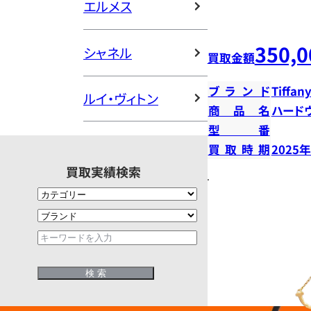
エルメス
350,0
シャネル
買取金額
ブランド
Tiffany
ルイ・ヴィトン
商品名
ハード
型番
買取時期
2025
買取実績検索