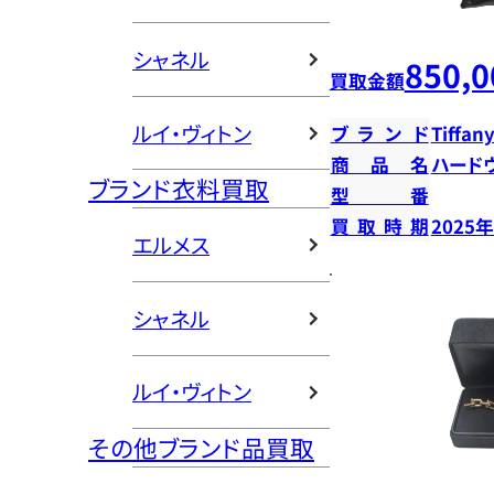
シャネル
850,0
買取金額
ルイ・ヴィトン
ブランド
Tiffany
商品名
ハード
ブランド衣料買取
型番
買取時期
2025
エルメス
シャネル
ルイ・ヴィトン
その他ブランド品買取