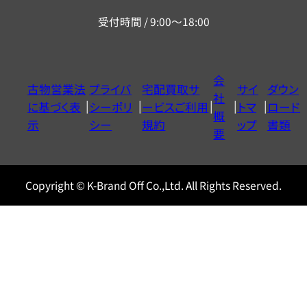
リ
受付時間 / 9:00～18:00
ー
ダ
イ
会
古物営業法
プライバ
宅配買取サ
サイ
ダウン
ヤ
社
に基づく表
シーポリ
ービスご利用
トマ
ロード
ル
概
示
シー
規約
ップ
書類
0120604117
要
Copyright © K-Brand Off Co.,Ltd. All Rights Reserved.