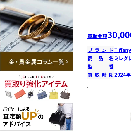
30,00
買取金額
ブランド
Tiffany
商品名
ミレグ
型番
買取時期
2024