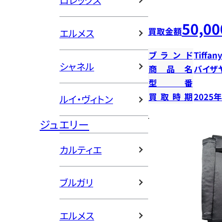
ロレックス
50,00
買取金額
エルメス
ブランド
Tiffany
シャネル
商品名
バイザ
型番
買取時期
2025
ルイ・ヴィトン
ジュエリー
カルティエ
ブルガリ
エルメス