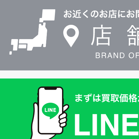
0120604117
舗
検
索
買
取
価
格
は
LINE