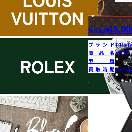
45,00
買取金額
ブランド
Tiffany
商品名
パロマ
型番
買取時期
2025