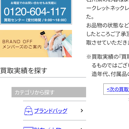
フ
ークレットネック
リ
た。
ー
お品物の状態など
ダ
したところご了承
イ
取させていただき
ヤ
ル
※買取実績の『買
0120604117
るものではござ
買取実績を探す
造年代、付属品
<
次の買取
カテゴリから探す
ブランドバッグ