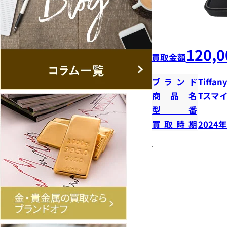
120,0
買取金額
ブランド
Tiffany
商品名
Tスマ
型番
買取時期
2024